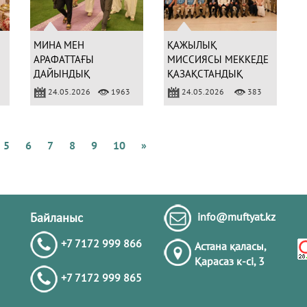
Қ
А
Б
МИНА МЕН
ҚАЖЫЛЫҚ
АРАФАТТАҒЫ
МИССИЯСЫ МЕККЕДЕ
ДАЙЫНДЫҚ
ҚАЗАҚСТАНДЫҚ
ЖҰМЫСТАРЫ
УАҒЫЗШЫЛАРМЕН
24.05.2026
1963
24.05.2026
383
Қ
ТЕКСЕРІЛДІ
КЕЗДЕСТІ
М
Б
К
5
6
7
8
9
10
»
А
Ж
Қ
Байланыс
info@muftyat.kz
+7 7172 999 866
Астана қаласы,
Қарасаз к-сi, 3
+7 7172 999 865