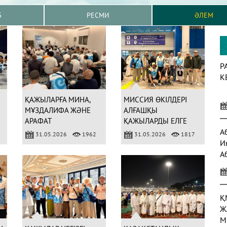
Б
РЕСМИ
ӘЛЕМ
Р
К
ҚАЖЫЛАРҒА МИНА,
МИССИЯ ӨКІЛДЕРІ
МҰЗДАЛИФА ЖӘНЕ
АЛҒАШҚЫ
АРАФАТ
ҚАЖЫЛАРДЫ ЕЛГЕ
АЙМАҚТАРЫНДА 400-
ШЫҒАРЫП САЛДЫ
А
31.05.2026
1962
31.05.2026
1817
ДЕН АСТАМ УАҒЫЗ-
И
НАСИХАТ ЖҮРГІЗІЛДІ
А
а
Қ
Ж
М