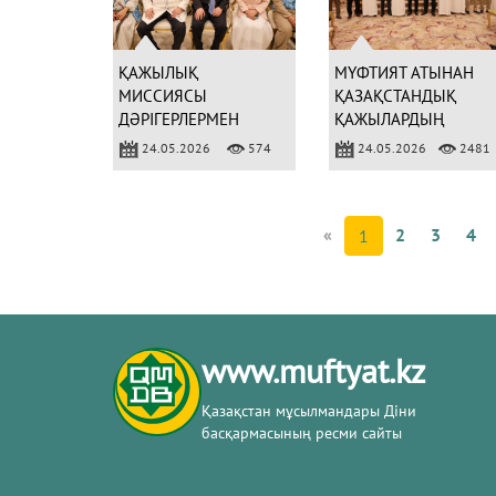
ҚАЖЫЛЫҚ
МҮФТИЯТ АТЫНАН
МИССИЯСЫ
ҚАЗАҚСТАНДЫҚ
ДӘРІГЕРЛЕРМЕН
ҚАЖЫЛАРДЫҢ
КЕЗДЕСУ ӨТКІЗДІ
ҚҰРМЕТІНЕ АРНАЙЫ
24.05.2026
574
24.05.2026
2481
ДАСТАРҚАН
ЖАЙЫЛДЫ
«
2
3
4
1
www.muftyat.kz
Қазақстан мұсылмандары Діни
басқармасының ресми сайты