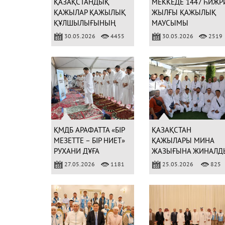
ҚАЗАҚСТАНДЫҚ
МЕККЕДЕ 1447 ҺИЖР
ҚАЖЫЛАР ҚАЖЫЛЫҚ
ЖЫЛҒЫ ҚАЖЫЛЫҚ
ҚҰЛШЫЛЫҒЫНЫҢ
МАУСЫМЫ
НЕГІЗГІ РӘСІМДЕРІН
ҚОРЫТЫНДЫЛАНДЫ
30.05.2026
4455
30.05.2026
2519
ТОЛЫҚ АТҚАРДЫ
ҚМДБ АРАФАТТА «БІР
ҚАЗАҚСТАН
МЕЗЕТТЕ – БІР НИЕТ»
ҚАЖЫЛАРЫ МИНА
РУХАНИ ДҰҒА
ЖАЗЫҒЫНА ЖИНАЛД
ШАРАСЫН ӨТКІЗДІ
27.05.2026
1181
25.05.2026
825