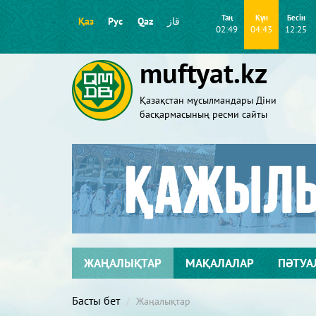
Таң
Күн
Бесін
Қаз
Рус
Qaz
قاز
02:49
04:43
12:25
muftyat.kz
Қазақстан мұсылмандары Діни
басқармасының ресми сайты
ЖАҢАЛЫҚТАР
МАҚАЛАЛАР
ПӘТУА
Басты бет
Жаңалықтар