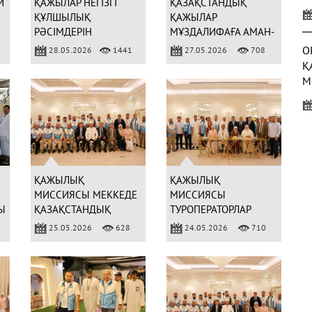
И
ҚАЖЫЛАР НЕГІЗГІ
ҚАЗАҚСТАНДЫҚ
У
ҚҰЛШЫЛЫҚ
ҚАЖЫЛАР
Қ
РӘСІМДЕРІН
МҰЗДАЛИФАҒА АМАН-
ОРЫНДАДЫ
ЕСЕН ЖАЙҒАСТЫ
О
28.05.2026
1441
27.05.2026
708
Қ
М
Б
С
(
ҚАЖЫЛЫҚ
ҚАЖЫЛЫҚ
МИССИЯСЫ МЕККЕДЕ
МИССИЯСЫ
Ы
ҚАЗАҚСТАНДЫҚ
ТУРОПЕРАТОРЛАР
УАҒЫЗШЫЛАРМЕН
ӨКІЛДЕРІМЕН
25.05.2026
628
24.05.2026
710
3
КЕЗДЕСТІ
КЕЗДЕСТІ
Ж
Р
(