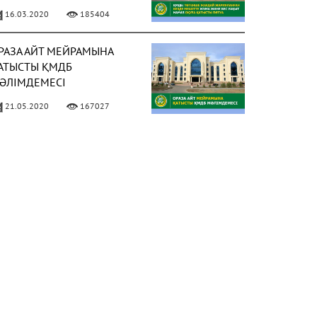
АҚЫТ НАМАЗ ОҚУҒА
16.03.2020
185404
АТЫСТЫ ПӘТУА
РАЗА АЙТ МЕЙРАМЫНА
АТЫСТЫ ҚМДБ
ӘЛІМДЕМЕСІ
21.05.2020
167027
ИЫЛ РАМАЗАН АЙЫ 13
ӘУІРДЕ БАСТАЛАДЫ
ФОТО)
02.04.2021
158027
 МАМЫРДАН БАСТАП
ҰМА НАМАЗЫН ОҚУҒА
ЕСМИ РҰҚСАТ БЕРІЛДІ
ФОТО)
02.05.2021
150310