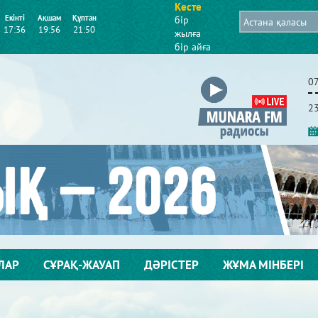
Кесте
Екінті
Ақшам
Құптан
бір
17:36
19:56
21:50
жылға
бір айға
0
2
ЛАР
СҰРАҚ-ЖАУАП
ДӘРІСТЕР
ЖҰМА МІНБЕРІ