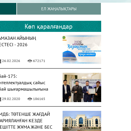
ЕЛ ЖАҢАЛЫҚТАРЫ
Көп қаралғандар
АМАЗАН АЙЫНЫҢ
ЕСТЕСІ - 2026
26.02.2026
672171
бай-175:
нтеллектуалдық сайыс
бай шығармашылығына
рналды
29.02.2020
186165
МДБ: ТӨТЕНШЕ ЖАҒДАЙ
АРИЯЛАНҒАН КЕЗДЕ
ЕШІТТЕ ЖҰМА ЖӘНЕ БЕС