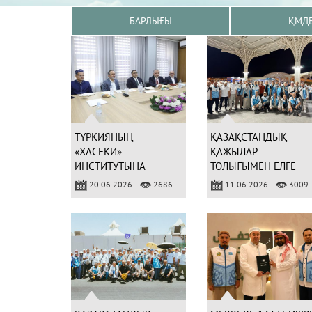
БАРЛЫҒЫ
ҚМД
ТҮРКИЯНЫҢ
ҚАЗАҚСТАНДЫҚ
«ХАСЕКИ»
ҚАЖЫЛАР
ИНСТИТУТЫНА
ТОЛЫҒЫМЕН ЕЛГЕ
ҚАБЫЛДАУ ЕМТИХАНЫ
ОРАЛДЫ
20.06.2026
2686
11.06.2026
3009
ӨТТІ