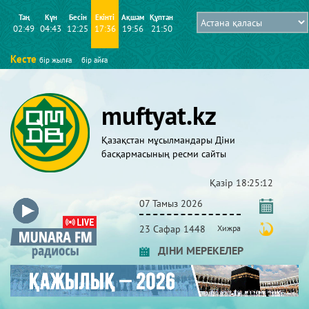
Таң
Күн
Бесін
Екінті
Ақшам
Құптан
02:49
04:43
12:25
17:36
19:56
21:50
Кесте
бір жылға
бір айға
muftyat.kz
Қазақстан мұсылмандары Діни
басқармасының ресми сайты
Қазір
18:25:12
07 Тамыз 2026
23 Сафар 1448
Хижра
ДІНИ МЕРЕКЕЛЕР