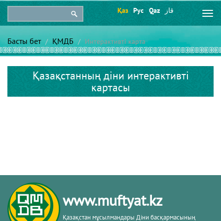
Қаз
Рус
Qaz
قاز
Togg
navi
Басты бет
ҚМДБ
Интерактивті карта
Қазақстанның діни интерактивті
картасы
www.muftyat.kz
Қазақстан мұсылмандары Діни басқармасының