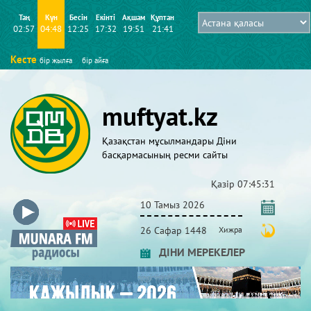
Таң
Күн
Бесін
Екінті
Ақшам
Құптан
02:57
04:48
12:25
17:32
19:51
21:41
Кесте
бір жылға
бір айға
muftyat.kz
Қазақстан мұсылмандары Діни
басқармасының ресми сайты
Қазір
07:45:31
10 Тамыз 2026
26 Сафар 1448
Хижра
ДІНИ МЕРЕКЕЛЕР