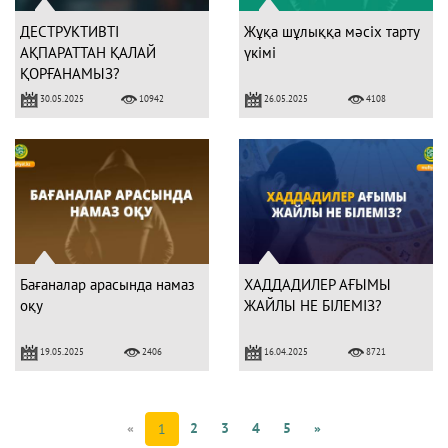
ДЕСТРУКТИВТІ
Жұқа шұлыққа мәсіх тарту
АҚПАРАТТАН ҚАЛАЙ
үкімі
ҚОРҒАНАМЫЗ?
30.05.2025
26.05.2025
10942
4108
Бағаналар арасында намаз
ХАДДАДИЛЕР АҒЫМЫ
оқу
ЖАЙЛЫ НЕ БІЛЕМІЗ?
19.05.2025
16.04.2025
2406
8721
«
2
3
4
5
»
1