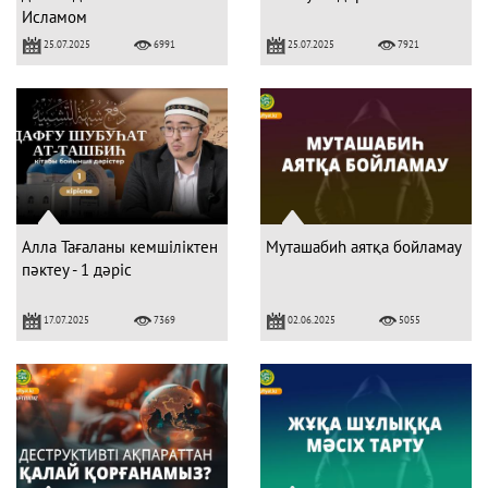
Исламом
на Казахской земле
25.07.2025
25.07.2025
6991
7921
Алла Тағаланы кемшіліктен
Муташабиһ аятқа бойламау
пәктеу - 1 дәріс
17.07.2025
02.06.2025
7369
5055