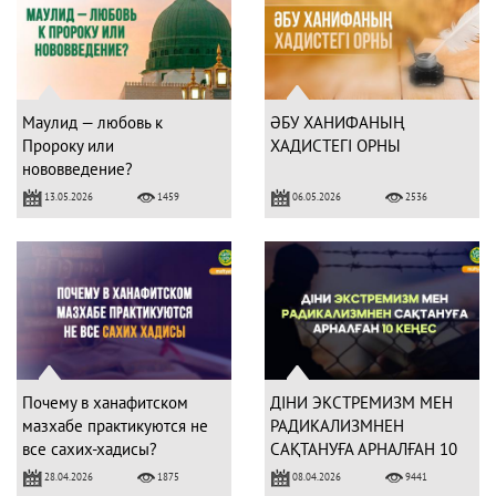
Маулид — любовь к
ӘБУ ХАНИФАНЫҢ
Пророку или
ХАДИСТЕГІ ОРНЫ
нововведение?
13.05.2026
06.05.2026
1459
2536
Почему в ханафитском
ДІНИ ЭКСТРЕМИЗМ МЕН
мазхабе практикуются не
РАДИКАЛИЗМНЕН
все сахих-хадисы?
САҚТАНУҒА АРНАЛҒАН 10
КЕҢЕС
28.04.2026
08.04.2026
1875
9441