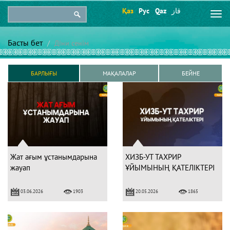
Қаз
Рус
Qaz
قاز
Togg
navi
Басты бет
Діни сенім
БАРЛЫҒЫ
МАҚАЛАЛАР
БЕЙНЕ
Жат ағым ұстанымдарына
ХИЗБ-УТ ТАХРИР
жауап
ҰЙЫМЫНЫҢ ҚАТЕЛІКТЕРІ
03.06.2026
20.05.2026
1903
1865