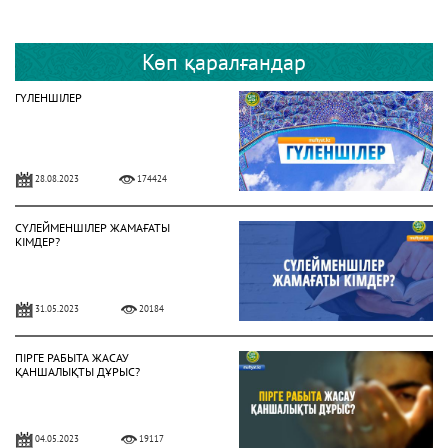
Көп қаралғандар
ГҮЛЕНШІЛЕР
28.08.2023
174424
СҮЛЕЙМЕНШІЛЕР ЖАМАҒАТЫ
КІМДЕР?
31.05.2023
20184
ПІРГЕ РАБЫТА ЖАСАУ
ҚАНШАЛЫҚТЫ ДҰРЫС?
04.05.2023
19117