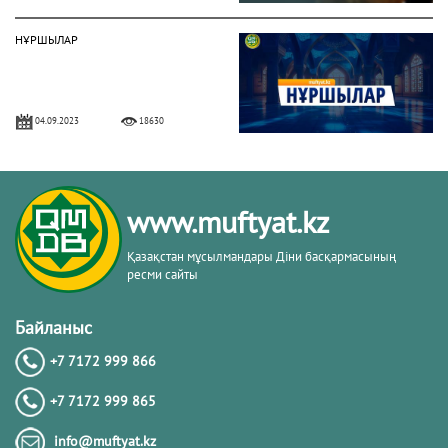
НҰРШЫЛАР
04.09.2023
18630
СӘЛӘФИ АҒЫМЫНЫҢ
ЕРЕКШЕЛІКТЕРІ ҚАНДАЙ?
www.muftyat.kz
07.04.2023
18301
Қазақстан мұсылмандары Діни басқармасының
ресми сайты
СОПЫЛЫҚ ЖОЛДЫ ҰСТАНУ ШАРТ
ПА?
Байланыс
+7 7172 999 866
08.11.2023
17152
+7 7172 999 865
«ГҮЛЕНШІЛЕР» ҚОЗҒАЛЫСЫ
info@muftyat.kz