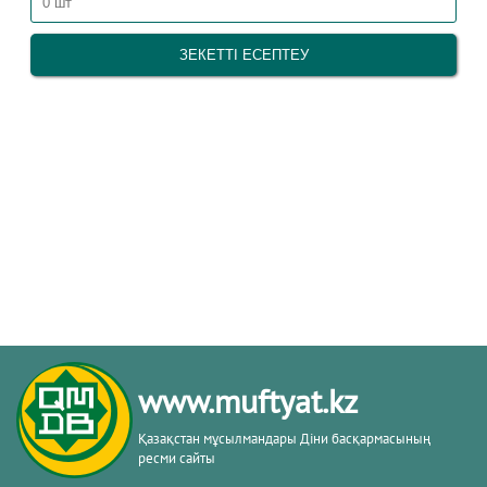
www.muftyat.kz
Қазақстан мұсылмандары Діни басқармасының
ресми сайты