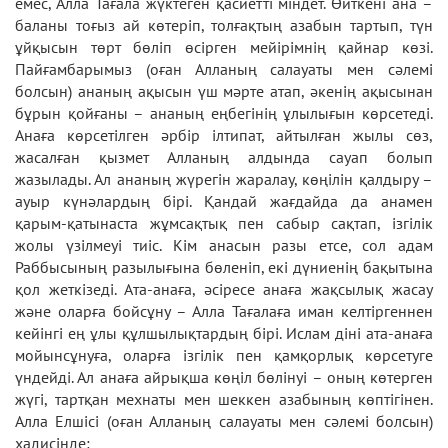
емес, Алла Тағала жүктеген қасиетті міндет. Өйткені ана –
баланы тоғыз ай көтеріп, толғақтың азабын тартып, түн
ұйқысын төрт бөліп өсірген мейірімнің қайнар көзі.
Пайғамбарымыз (оған Алланың салауаты мен сәлемі
болсын) ананың ақысын үш мәрте атап, әкенің ақысынан
бұрын қойғаны – ананың еңбегінің ұлылығын көрсетеді.
Анаға көрсетілген әрбір ілтипат, айтылған жылы сөз,
жасалған қызмет Алланың алдында сауап болып
жазылады. Ал ананың жүрегін жаралау, көңілін қалдыру –
ауыр күнәлардың бірі. Қандай жағдайда да анамен
қарым-қатынаста жұмсақтық пен сабыр сақтап, ізгілік
жолы үзілмеуі тиіс. Кім анасын разы етсе, сол адам
Раббысының разылығына бөленіп, екі дүниенің бақытына
қол жеткізеді. Ата-анаға, әсіресе анаға жақсылық жасау
және оларға бойсұну – Алла Тағалаға иман келтіргеннен
кейінгі ең ұлы құлшылықтардың бірі. Ислам діні ата-анаға
мойынсұнуға, оларға ізгілік пен қамқорлық көрсетуге
үндейді. Ал анаға айрықша көңіл бөлінуі – оның көтерген
жүгі, тартқан мехнаты мен шеккен азабының көптігінен.
Алла Елшісі (оған Алланың салауаты мен сәлемі болсын)
хадисінде: