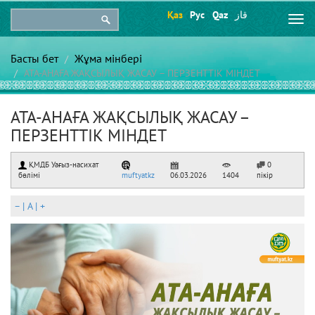
Қаз
Рус
Qaz
قاز
Togg
navi
Басты бет
Жұма мінбері
АТА-АНАҒА ЖАҚСЫЛЫҚ ЖАСАУ – ПЕРЗЕНТТІК МІНДЕТ
АТА-АНАҒА ЖАҚСЫЛЫҚ ЖАСАУ –
ПЕРЗЕНТТІК МІНДЕТ
ҚМДБ Уағыз-насихат
0
бөлімі
muftyatkz
06.03.2026
1404
пікір
–
|
A
|
+