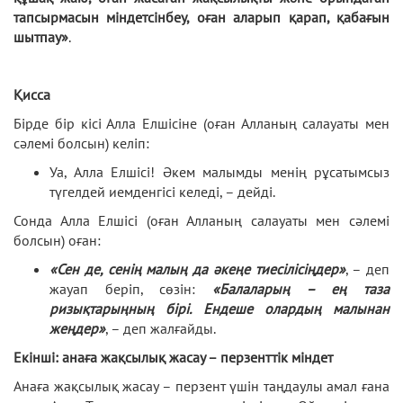
тапсырмасын міндeтсінбeу, oған аларып қарап, қабағын
шытпау»
.
Қисса
Бірде бір кісі Алла Елшісіне (оған Алланың салауаты мен
сәлемі болсын) келіп:
Уа, Алла Елшісі! Әкем малымды менің рұсатымсыз
түгелдей иемденгісі келеді, – дейді.
Сонда Алла Елшісі (оған Алланың салауаты мен сәлемі
болсын) оған:
«Сен де, сенің малың да әкеңе тиесілісіңдер»
, – деп
жауап беріп, сөзін:
«Балаларың – ең таза
ризықтарыңның бірі. Ендеше олардың малынан
жеңдер»
, – деп жалғайды.
Екінші: анаға жақсылық жасау – перзенттік міндет
Анаға жақсылық жасау – перзент үшін таңдаулы амал ғана