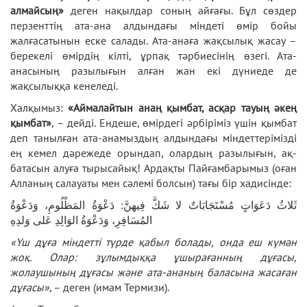
алмайсың»
деген нақылдар соның айғағы. Бұл сөздер
перзенттің ата-ана алдындағы міндеті өмір бойы
жалғасатынын еске салады. Ата-анаға жақсылық жасау –
берекелі өмірдің кілті, ұрпақ тәрбиесінің өзегі. Ата-
анасының разылығын алған жан екі дүниеде де
жақсылыққа кенеледі.
Халқымыз:
«Аймалайтын анаң қымбат, асқар тауың әкең
қымбат»
, – дейді. Ендеше, өмірдегі әрбіріміз үшін қымбат
деп танылған ата-анамыздың алдындағы міндеттерімізді
ең кемел дәрежеде орындап, олардың разылығын, ақ-
батасын алуға тырысайық! Ардақты Пайғамбарымыз (оған
Алланың салауаты мен сәлемі болсын) тағы бір хадисінде:
ثَلاثُ دَعَوَاتٍ مُسْتَجَابَاتٌ لا شَكَّ فِيهنَّ: دَعْوَةُ المَظْلُومِ، وَدَعْوَةُ
المُسَافِرِ، وَدَعْوَةُ الوَالِدِ عَلى وَلدِهِ
«Үш дұға міндетті түрде қабыл болады,
онда еш күмән
жоқ.
Олар: зұлымдыққа ұшырағанның дұғасы,
жолаушының дұғасы және ата-ананың баласына жасаған
дұғасы»
, – деген (имам Термизи).