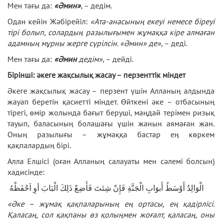
Мен тағы да:
«Әмин»
, – дедім.
Одан кейін Жәбірейіл:
«Ата-анасының екеуі немесе біреуі
тірі болып, солардың разылығымен жұмаққа кіре алмаған
адамның мұрны жерге сүрілсін. «Әмин» де»
, – деді.
Мен тағы да:
«Әмин
дедім»
, – дейді.
Бірінші: әкеге жақсылық жасау – перзенттік міндет
Әкеге жақсылық жасау – перзент үшін Алланың алдында
жауап беретін қасиетті міндет. Өйткені әке – отбасының
тірегі, өмір жолында бағыт беруші, маңдай терімен ризық
тауып, баласының болашағы үшін жанын аямаған жан.
Оның разылығы – жұмаққа бастар ең көркем
қақпалардың бірі.
Алла Елшісі (оған Алланың салауаты мен сәлемі болсын)
хадисінде:
الْوَالِدُ أَوْسَطُ أَبوَابِ الْجَنَّةِ فَإِنْ شِئتَ فَأَضِعْ ذَلِكَ الْبَابَ أوِ اَحْفَظْهُ
«
Әке – жұмақ қақпалары
ны
ң ең ортасы, ең қадірлісі.
Қаласаң, сол қақпаны өз қолыңмен жоғалт, қаласаң, оны