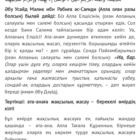
Әбу Усайд Мәлик ибн Рабиға әс-Сағиди (Алла оған разы
болсын) былай дейд
і:
Біз Алла Елшісінің (оған Алланың
салауаты мен сәлемі болсын) қасында отырған едік. Сол
кезде Бәни Салима тайпасынан бір адам келіп: Уа,
Алланың Елшісі! Ата-анам дүниеден өткеннен кейін де,
оларға жақсылық жасап, перзенттік борышымды өтейтін
бір іс қалды ма? – деп сұрайды. Сонда Пайғамбарымыз
(оған Алланың салауаты мен сәлемі болсын):
«
Иә, бар.
Олар үшін дұға ету, оларға кешірім тілеу, олардың кейін
қалдырған уәделері мен аманаттарын орындау, олар
арқылы ғана жалғасатын туыстық қатынасты үзбеу,
сондай-ақ олардың достарын құрметтеу»
, – деп жауап
береді (имам Әбу Дәуід).
Төртінші:
ата-анаға жақсылық жасау – берекелі өмірдің
кілті
Бұл өмірде жақсылық жасауға ең лайықты жандар
қашанда – ата-ана. Алла Тағала Құранның бірнеше
жерінде оларға ең көркем түрде жақсылық жасауға
бұйырған: