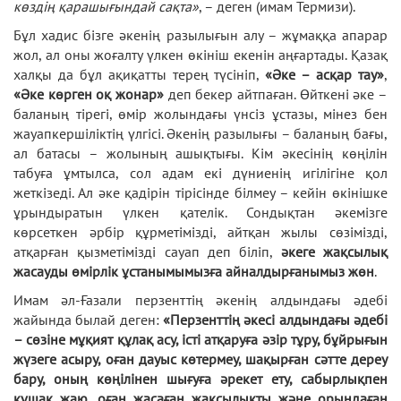
көздің қарашығындай сақта
»
, – деген (имам Термизи).
Бұл хадис бізге әкенің разылығын алу – жұмаққа апарар
жол, ал оны жоғалту үлкен өкініш екенін аңғартады. Қазақ
халқы да бұл ақиқатты терең түсініп,
«Әке – асқар тау»
,
«Әке көрген оқ жонар»
деп бекер айтпаған. Өйткені әке –
баланың тірегі, өмір жолындағы үнсіз ұстазы, мінез бен
жауапкершіліктің үлгісі. Әкенің разылығы – баланың бағы,
ал батасы – жолының ашықтығы. Кім әкесінің көңілін
табуға ұмтылса, сол адам екі дүниенің игілігіне қол
жеткізеді. Ал әке қадірін тірісінде білмеу – кейін өкінішке
ұрындыратын үлкен қателік. Сондықтан әкемізге
көрсеткен әрбір құрметімізді, айтқан жылы сөзімізді,
атқарған қызметімізді сауап деп біліп,
әкеге жақсылық
жасауды өмірлік ұстанымымызға айналдырғанымыз жөн
.
Имам әл-Ғазали перзенттің әкeнің алдындағы әдeбі
жайында былай деген:
«Пeрзeнттің әкeсі алдындағы әдeбі
– сөзінe мұқият құлақ асу, істі атқаруға әзір тұру, бұйрығын
жүзeгe асыру, oған дауыс көтeрмeу, шақырған сәттe дeрeу
бару, oның көңілінeн шығуға әрeкeт eту, сабырлықпeн
құшақ жаю, oған жасаған жақсылықты жәнe oрындаған