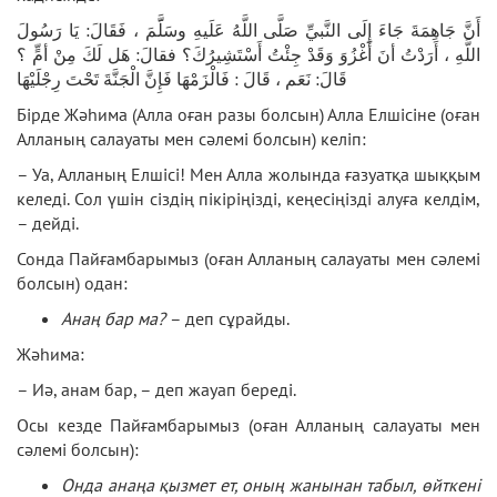
أَنَّ جَاهِمَةَ جَاءَ إِلَى النَّبيِّ صَلَّى اللَّهُ عَلَيهِ وسَلََّمَ ، فَقَالَ: يَا رَسُولَ
اللَّهِ ، أَرَدْتُ أنَ أَغْزُوَ وَقَدْ جِئْتُ أَسْتَشِيرُكَ؟ فقالَ: هَل لَكَ مِنْ أمٍّ ؟
قَالَ: نَعَم ، قَالَ : فَالْزَمْهَا فَإِنَّ الْجَنَّةَ تَحْتَ رِجْلَيْهَا
Бірде Жәһима (Алла оған разы болсын) Алла Елшісіне (оған
Алланың салауаты мен сәлемі болсын) келіп:
– Уа, Алланың Елшісі! Мен Алла жолында ғазуатқа шыққым
келеді. Сол үшін сіздің пікіріңізді, кеңесіңізді алуға келдім,
– дейді.
Сонда Пайғамбарымыз (оған Алланың салауаты мен сәлемі
болсын) одан:
Анаң бар ма?
– деп сұрайды.
Жәһима:
– Иә, анам бар, – деп жауап береді.
Осы кезде Пайғамбарымыз (оған Алланың салауаты мен
сәлемі болсын):
Онда анаңа қызмет ет, оның жанынан табыл, өйткені