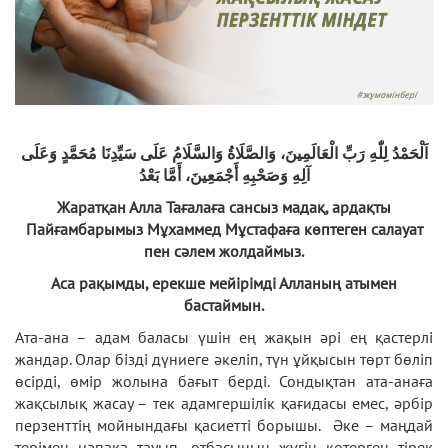
اَلْحَمْدُ لِلّٰهِ رَبِّ الْعَالَمِينَ، وَالصَّلَاةُ وَالسَّلَامُ عَلَى سَيِّدِنَا مُحَمَّدٍ وَعَلَى
آلِهِ وَصَحْبِهِ أَجْمَعِينَ، أَمَّا بَعْدُ
Жаратқан Алла Тағалаға сансыз мадақ, ардақты
Пайғамбарымыз Мұхаммед Мұстафаға көптеген салауат
пен сәлем жолдаймыз.
Аса рақымды, ерекше мейірімді Алланың атымен
бастаймын.
Ата-ана – адам баласы үшін ең жақын әрі ең қастерлі
жандар. Олар бізді дүниеге әкеліп, түн ұйқысын төрт бөліп
өсірді, өмір жолына бағыт берді. Сондықтан ата-анаға
жақсылық жасау – тек адамгершілік қағидасы емес, әрбір
перзенттің мойнындағы қасиетті борышы. Әке – маңдай
терімен нәпақа тауып, отбасының жүгін көтерген тірек