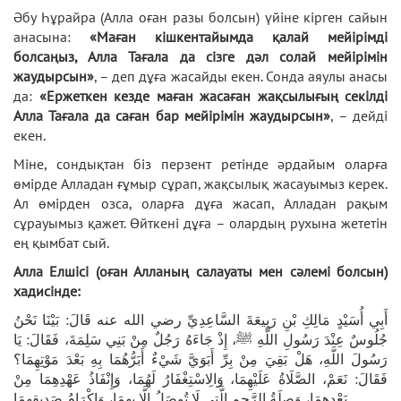
Әбу Һұрайра (Алла оған разы болсын) үйіне кірген сайын
анасына:
«Маған кішкентайымда қалай мейірімді
болсаңыз, Алла Тағала да сізге дәл солай мейірімін
жаудырсын»
, – деп дұға жасайды екен. Сонда аяулы анасы
да:
«Ержеткен кезде маған жасаған жақсылығың секілді
Алла Тағала да саған бар мейірімін жаудырсын»
, – дейді
екен.
Міне, сондықтан біз перзент ретінде әрдайым оларға
өмірде Алладан ғұмыр сұрап, жақсылық жасауымыз керек.
Ал өмірден озса, оларға дұға жасап, Алладан рақым
сұрауымыз қажет. Өйткені дұға – олардың рухына жететін
ең қымбат сый.
Алла Елшісі (оған Алланың салауаты мен сәлемі болсын)
хадисінде:
أَبِي أُسَيْدٍ مَالِكِ بْنِ رَبِيعَةَ السَّاعِدِيِّ رضي الله عنه قَالَ: بَيْنَا نَحْنُ
جُلُوسٌ عِنْدَ رَسُولِ اللَّهِ ﷺ، إِذْ جَاءَهُ رَجُلٌ مِنْ بَنِي سَلِمَةَ، فَقَالَ: يَا
رَسُولَ اللَّهِ، هَلْ بَقِيَ مِنْ بِرِّ أَبَوَيَّ شَيْءٌ أَبَرُّهُمَا بِهِ بَعْدَ مَوْتِهِمَا؟
فَقَالَ: نَعَمْ، الصَّلَاةُ عَلَيْهِمَا، وَالِاسْتِغْفَارُ لَهُمَا، وَإِنْفَاذُ عَهْدِهِمَا مِنْ
بَعْدِهِمَا، وَصِلَةُ الرَّحِمِ الَّتِي لَا تُوصَلُ إِلَّا بِهِمَا، وَإِكْرَامُ صَدِيقِهِمَا