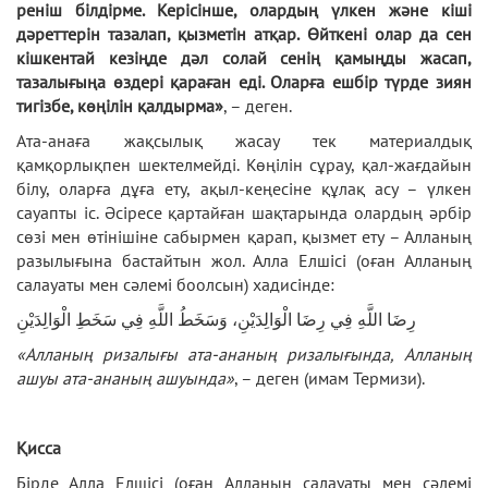
реніш білдірме. Керісінше, олардың үлкен және кіші
дәреттерін тазалап, қызметін атқар. Өйткені олар да сен
кішкентай кезіңде дәл солай сенің қамыңды жасап,
тазалығыңа өздері қараған еді. Оларға ешбір түрде зиян
тигізбе, көңілін қалдырма»
, – деген.
Ата-анаға жақсылық жасау тек материалдық
қамқорлықпен шектелмейді. Көңілін сұрау, қал-жағдайын
білу, оларға дұға ету, ақыл-кеңесіне құлақ асу – үлкен
сауапты іс. Әсіресе қартайған шақтарында олардың әрбір
сөзі мен өтінішіне сабырмен қарап, қызмет ету – Алланың
разылығына бастайтын жол. Алла Елшісі (оған Алланың
салауаты мен сәлемі боолсын) хадисінде:
رِضَا اللَّهِ فِي رِضَا الْوَالِدَيْنِ، وَسَخَطُ اللَّهِ فِي سَخَطِ الْوَالِدَيْنِ
«Алланың ризалығы ата-ананың ризалығында,
Алланың
ашуы ата-ананың ашуында»
, – деген (имам Термизи).
Қисса
Бірде Алла Елшісі (оған Алланың салауаты мен сәлемі