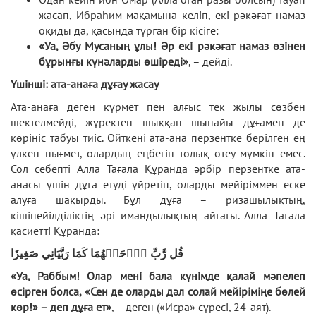
жасап, Ибраһим мақамына келіп, екі рәкәғат намаз
оқиды да, қасында тұрған бір кісіге:
«Уа, Әбу Мусаның ұлы! Әр екі рәкәғат намаз өзінен
бұрынғы күнәларды өшіреді»
, – дейді.
Үшінші: ата-анаға дұғау жасау
Ата-анаға деген құрмет пен алғыс тек жылы сөзбен
шектелмейді, жүректен шыққан шынайы дұғамен де
көрініс табуы тиіс. Өйткені ата-ана перзентке берілген ең
үлкен нығмет, олардың еңбегін толық өтеу мүмкін емес.
Сол себепті Алла Тағала Құранда әрбір перзентке ата-
анасы үшін дұға етуді үйретіп, оларды мейіріммен еске
алуға шақырды. Бұл дұға – ризашылықтың,
кішіпейілділіктің әрі имандылықтың айғағы. Алла Тағала
қасиетті Құранда:
قُل رَّبِّ ٱرۡحَمۡهُمَا كَمَا رَبَّيَانِي صَغِيرٗا
«Уа, Раббым! Олар мені бала күнімде қалай мәпелеп
өсірген болса, «Сен де оларды дәл солай мейіріміңе бөлей
көр!» – деп дұға ет»
, – деген («Исра» сүресі, 24-аят).