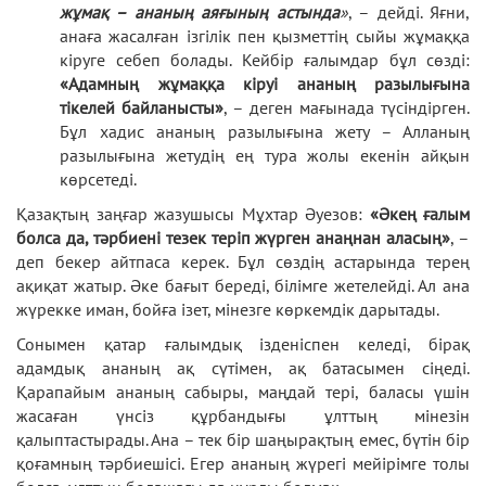
жұмақ – ананың аяғының астында
»
, – дейді. Яғни,
анаға жасалған ізгілік пен қызметтің сыйы жұмаққа
кіруге себеп болады. Кейбір ғалымдар бұл сөзді:
«Адамның жұмаққа кіруі ананың разылығына
тікелей байланысты»
, – деген мағынада түсіндірген.
Бұл хадис ананың разылығына жету – Алланың
разылығына жетудің ең тура жолы екенін айқын
көрсетеді.
Қазақтың заңғар жазушысы Мұхтар Әуезов:
«Әкең ғалым
болса да, тәрбиені тезек теріп жүрген анаңнан аласың»
, –
деп бекер айтпаса керек. Бұл сөздің астарында терең
ақиқат жатыр. Әке бағыт береді, білімге жетелейді. Ал ана
жүрекке иман, бойға ізет, мінезге көркемдік дарытады.
Сонымен қатар ғалымдық ізденіспен келеді, бірақ
адамдық ананың ақ сүтімен, ақ батасымен сіңеді.
Қарапайым ананың сабыры, маңдай тері, баласы үшін
жасаған үнсіз құрбандығы ұлттың мінезін
қалыптастырады. Ана – тек бір шаңырақтың емес, бүтін бір
қоғамның тәрбиешісі. Егер ананың жүрегі мейірімге толы