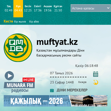
Таң
Күн
Бесін
Екінті
Ақшам
Құптан
02:49
04:43
12:25
17:36
19:56
21:50
Кесте
бір жылға
бір айға
muftyat.kz
Қазақстан мұсылмандары Діни
басқармасының ресми сайты
Қазір
06:18:49
07 Тамыз 2026
23 Сафар 1448
Хижра
ДІНИ МЕРЕКЕЛЕР