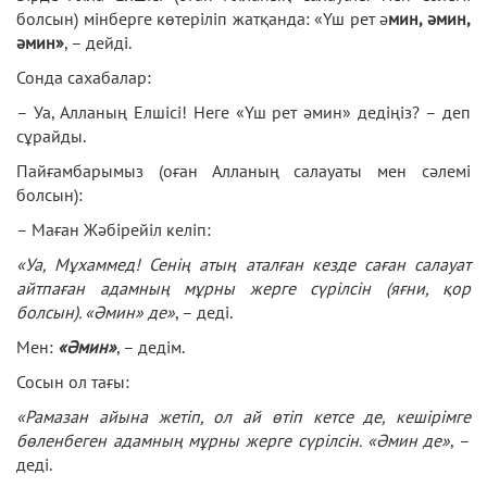
болсын) мінберге көтеріліп жатқанда: «Үш рет ә
мин, әмин,
әмин»
, – дейді.
Сонда сахабалар:
– Уа, Алланың Елшісі! Неге «Үш рет әмин» дедіңіз? – деп
сұрайды.
Пайғамбарымыз (оған Алланың салауаты мен сәлемі
болсын):
– Маған Жәбірейіл келіп:
«Уа, Мұхаммед! Сенің атың аталған кезде саған салауат
айтпаған адамның мұрны жерге сүрілсін (яғни, қор
болсын). «Әмин» де»
, – деді.
Мен:
«Әмин»
, – дедім.
Сосын ол тағы:
«Рамазан айына жетіп, ол ай өтіп кетсе де, кешірімге
бөленбеген адамның мұрны жерге сүрілсін. «Әмин де»
, –
деді.