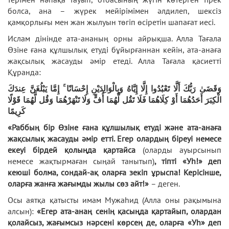
болса, ана – жүрек мейірімімен әлдилеп, шексіз
қамқорлығы мен жан жылуын төгіп өсіретін шапағат иесі.
Ислам дінінде ата-ананың орны айрықша. Алла Тағала
Өзіне ғана құлшылық етуді бұйырғаннан кейін, ата-анаға
жақсылық жасауды әмір етеді. Алла Тағала қасиетті
Құранда:
وَقَضَىٰ رَبُّكَ أَلَّا تَعْبُدُوا إِلَّا إِيَّاهُ وَبِالْوَالِدَيْنِ إِحْسَانًا ۚ إِمَّا يَبْلُغَنَّ عِندَكَ
الْكِبَرَ أَحَدُهُمَا أَوْ كِلَاهُمَا فَلَا تَقُل لَّهُمَا أُفٍّ وَلَا تَنْهَرْهُمَا وَقُل لَّهُمَا قَوْلًا
كَرِيمًا
«
Раббың бір Өзіне ғана құлшылық етуді
және
ата-анаға
жақсылық жасауды
әмір
етті.
Егер олардың біреуі немесе
екеуі бірдей қолыңда қартайса
(оларды ауырсынып
немесе жақтырмаған сыңай танытып)
, тіпті «Уһ!» деп
кеюші болма, сондай-ақ оларға зекіп ұрыспа! Керісінше,
оларға жанға жағымды жылы сөз айт!»
– деген.
Осы аятқа қатысты имам Мужаһид (Алла оны рақымына
алсын):
«Егер ата-анаң сенің қасыңда қартайып, олардан
қолайсыз, жағымсыз нәрсені көрсең де, оларға «Уһ» деп