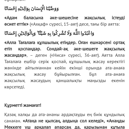
وَوَصَّيْنَا الْإِنسَانَ بِوَالِدَيْهِ إِحْسَانًا
«Адам баласына әке-шешесіне жақсылық істеуді
өсиет еттік»
(«Ахқаф» сүресі, 15-аят) десе, тағы бір аятта:
وَاعْبُدُوا اللَّهَ وَلَا تُشْرِكُوا بِهِ شَيْئًا ۖ وَبِالْوَالِدَيْنِ إِحْسَانًا
«Алла Тағалаға құлшылық етіңдер. Оған ешнәрсені ортақ
етіп қоспаңдар. Сондай-ақ әке-шешеге жақсылық
жасаңдар»
, – деген («Ниса» сүресі, 36-аят). Аятта Алла
Тағалаға ешбір серік қоспай, құлшылық жасау керектігі
жөнінде айтылғаннан кейін екінші орында ата-анаға
жақсылық жасау бұйырылған. Бұл ата-анаға
жақсылық жасаудың қаншалықты маңызды екенін
көрсетеді.
Құрметті жамағат!
Қазақ халқы да ата-ананы ардақтауды ең биік құндылық
санаған.
«Атаңа не қылсаң, алдыңа сол келеді», «Анаңды
Меккеге үш арқалап апарсаң да, қарызынан құтыла