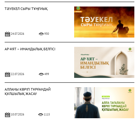
ТӘУЕКЕЛ СЫРЫ ТҰҢҒИЫҚ
24.07.2026
930
АР-ҰЯТ – ИМАНДЫЛЫҚ БЕЛГІСІ
22.07.2026
499
АЛЛАНЫ КӨРІП ТҰРҒАНДАЙ
ҚҰЛШЫЛЫҚ ЖАСАУ
10.07.2026
1115
ЫНСАП ПЕН ШҮКІР – НЫҒМЕТТІ
АРТТЫРАТЫН ҚАСИЕТ