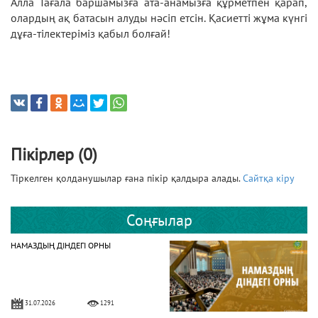
Алла Тағала баршамызға ата-анамызға құрметпен қарап,
олардың ақ батасын алуды нәсіп етсін. Қасиетті жұма күнгі
дұға-тілектеріміз қабыл болғай!
Пікірлер (0)
Тіркелген қолданушылар ғана пікір қалдыра алады.
Сайтқа кіру
Соңғылар
НАМАЗДЫҢ ДІНДЕГІ ОРНЫ
31.07.2026
1291