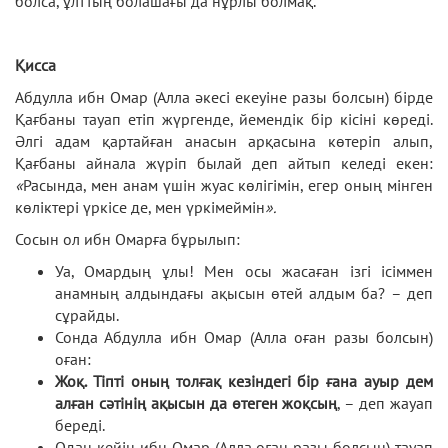
болса, ұлттың болашағы да нұрлы болмақ.
Қисса
Абдулла ибн Омар (Алла әкесі екеуіне разы болсын) бірде
Қағбаны тауап етіп жүргенде, йемендік бір кісіні көреді.
Әлгі адам қартайған анасын арқасына көтеріп алып,
Қағбаны айнала жүріп былай деп айтып келеді екен:
«
Расында, мен анам үшін жуас көлігімін, егер оның мінген
көліктері үркісе де, мен үркімеймін
».
Сосын ол ибн Омарға бұрылып:
Уа, Омардың ұлы! Мен осы жасаған ізгі ісіммен
анамның алдындағы ақысын өтей алдым ба? – деп
сұрайды.
Сонда Абдулла ибн Омар (Алла оған разы болсын)
оған:
Жоқ. Тіпті оның толғақ кезіндегі бір ғана ауыр дем
алған сәтінің ақысын да өтеген жоқсың
, – деп жауап
береді.
Одан кейін ибн Омар (Алла оған разы болсын) тауап