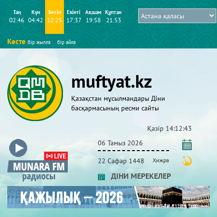
Таң
Күн
Бесін
Екінті
Ақшам
Құптан
02:46
04:42
12:25
17:37
19:58
21:53
Кесте
бір жылға
бір айға
muftyat.kz
Қазақстан мұсылмандары Діни
басқармасының ресми сайты
Қазір
14:12:45
06 Тамыз 2026
22 Сафар 1448
Хижра
ДІНИ МЕРЕКЕЛЕР