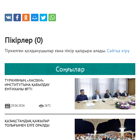
Пікірлер (0)
Тіркелген қолданушылар ғана пікір қалдыра алады.
Сайтқа кіру
Соңғылар
ТҮРКИЯНЫҢ «ХАСЕКИ»
ИНСТИТУТЫНА ҚАБЫЛДАУ
ЕМТИХАНЫ ӨТТІ
20.06.2026
2672
ҚАЗАҚСТАНДЫҚ ҚАЖЫЛАР
ТОЛЫҒЫМЕН ЕЛГЕ ОРАЛДЫ