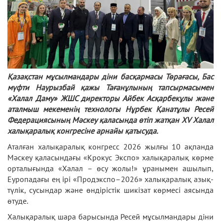
Қазақстан мұсылмандары діни басқармасы Төрағасы, Бас
мүфти Наурызбай қажы Тағанұлының тапсырмасымен
«Халал Даму» ЖШС директоры Айбек Асқарбекұлы және
аталмыш мекеменің технологы Нұрбек Қанатұлы Ресей
Федерациясының Мәскеу қаласында өтіп жатқан XV Халал
халықаралық конгресіне арнайы қатысуда.
Аталған халықаралық конгресс 2026 жылғы 10 ақпанда
Мәскеу қаласындағы «Крокус Экспо» халықаралық көрме
орталығында «Халал – өсу жолы!» ұранымен ашылып,
Еуропадағы ең ірі «Продэкспо–2026» халықаралық азық-
түлік, сусындар және өндірістік шикізат көрмесі аясында
өтуде.
Халықаралық шара барысында Ресей мұсылмандары діни