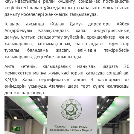
қауымдастықтың рөлін күшейту, сондай-ақ посткеңестік
кеңістіктегі халал ұйымдарының өзара ынтымақтастығын
дамыту мәселелері жан-жақты талқылануда.
Іс-шара аясында «Халал Даму» директоры Айбек
Асқарбекұлы Қазақстандағы халал индустриясының
дамуы, ұлттық стандарттау жүйесінің ерекшеліктері және
халықаралық ынтымақтастық бағытындағы жұмыстар
туралы баяндама жасап, еліміздің тәжірибесін
халықаралық деңгейде таныстырды.
Айта кетейік, халықаралық маңызды шараға 20
мемлекеттен мыңға жуық кәсіпорын қатысуда сондай-ақ,
ҚМДБ Халал сертификатын алған 4 кәсіпорын өз
өнімдерін ұсынуда. Аталған шара төрт күнге жалғасады
деп жоспарлануда.