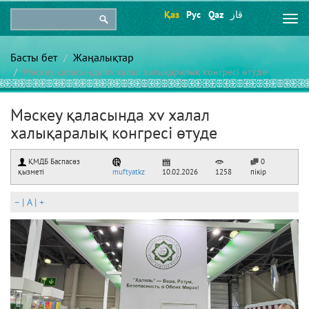
Қаз
Рус
Qaz
قاز
Togg
navi
Басты бет
Жаңалықтар
Мәскеу қаласында xv халал халықаралық конгресі өтуде
Мәскеу қаласында xv халал
халықаралық конгресі өтуде
ҚМДБ Баспасөз
0
қызметі
muftyatkz
10.02.2026
1258
пікір
–
|
A
|
+