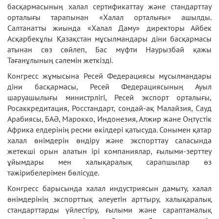
басқармасының халал сертификаттау және стандарттау
орталығы тарапынан «Халал орталығы» ашылды.
Салтанатты жиында «Халал Даму» директоры Айбек
Асқарбекұлы Қазақстан мұсылмандары діни басқармасы
атынан сөз сөйлеп, Бас мүфти Наурызбай қажы
Тағанұлының сәлемін жеткізді.
Конгресс жұмысына Ресей Федерациясы мұсылмандары
діни басқармасы, Ресей Федерациясының Ауыл
шаруашылығы министрлігі, Ресей экспорт орталығы,
Росаккредитация, Росстандарт, сондай-ақ Малайзия, Сауд
Арабиясы, БАӘ, Марокко, Индонезия, Алжир және Оңтүстік
Африка елдерінің ресми өкілдері қатысуда. Сонымен қатар
халал өнімдерін өндіру және экспорттау саласында
жетекші орын алатын ірі компаниялар, ғылыми-зерттеу
ұйымдары мен халықаралық сарапшылар өз
тәжірибелерімен бөлісуде.
Конгресс барысында халал индустриясын дамыту, халал
өнімдерінің экспорттық әлеуетін арттыру, халықаралық
стандарттарды үйлестіру, ғылыми және сараптамалық