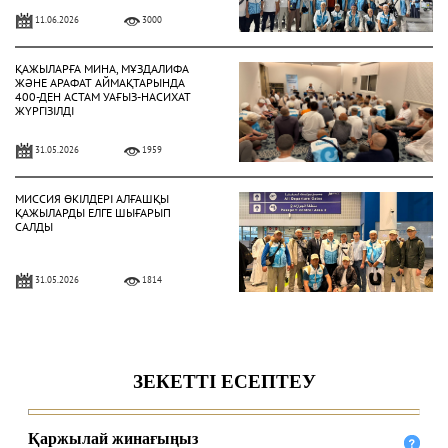
11.06.2026
3000
ҚАЖЫЛАРҒА МИНА, МҰЗДАЛИФА
ЖӘНЕ АРАФАТ АЙМАҚТАРЫНДА
400-ДЕН АСТАМ УАҒЫЗ-НАСИХАТ
ЖҮРГІЗІЛДІ
31.05.2026
1959
МИССИЯ ӨКІЛДЕРІ АЛҒАШҚЫ
ҚАЖЫЛАРДЫ ЕЛГЕ ШЫҒАРЫП
САЛДЫ
31.05.2026
1814
ҚАЗАҚСТАНДЫҚ ҚАЖЫЛАР
ҚАЖЫЛЫҚ ҚҰЛШЫЛЫҒЫНЫҢ
НЕГІЗГІ РӘСІМДЕРІН ТОЛЫҚ
АТҚАРДЫ
30.05.2026
4452