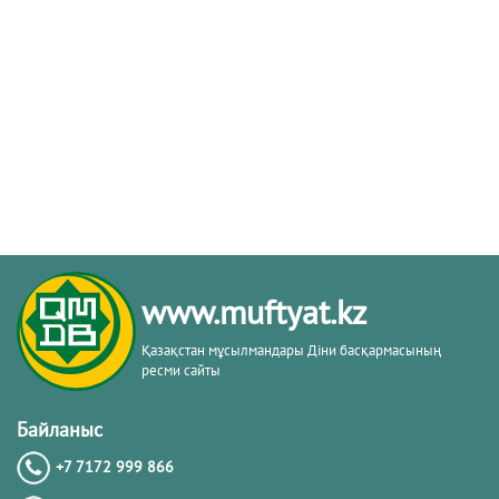
www.muftyat.kz
Қазақстан мұсылмандары Діни басқармасының
ресми сайты
Байланыс
+7 7172 999 866