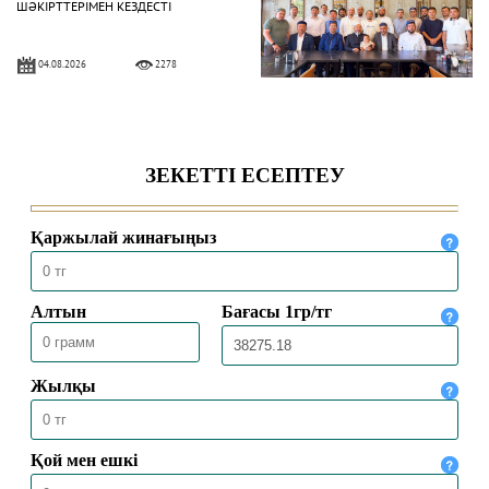
ШӘКІРТТЕРІМЕН КЕЗДЕСТІ
04.08.2026
2278
БАС МҮФТИ ҚАЗАҚСТАННЫҢ
ТҮРКИЯДАҒЫ ТӨТЕНШЕ ЖӘНЕ
ӨКІЛЕТТІ ЕЛШІСІМЕН КЕЗДЕСТІ
04.08.2026
1986
БАС МҮФТИ ТӨРАЛҚА МӘЖІЛІСІН
ӨТКІЗДІ
31.07.2026
2139