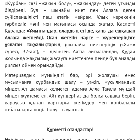
«Құрбан» сөзі «жақын болу», «жақындау» деген ұғымды
білдіреді. Бұл – шынайы ниет пен Аллаға деген
сүйіспеншілікті паш ететін мейрам. Ұлық мерекенің
тәрбиелік мәні мен мағынасы осында жатыр. Қасиетті
Құранда:
«Ұмытпаңдар, олардың еті де, қаны да ешқашан
Аллаға жетпейді. Оған жететін нәрсе – жүректеріңізге
ұялаған тақуалықтарың
(шынайы ниеттерің)» («Хаж»
сүресі, 37-аят), – делінген. Аятта айтылғандай, Құдай
жолында жақсылық жасауға ниеттенген пенде бұл амалды
риясыз оймен орындайды.
Материалдық мүмкіндігі бар, əрі жолаушы емес
мұсылманға құрбандық шалу – уəжіп, мұсылмандық
міндет. Ал шамасы келмеген адамға Алла Тағала мұндай
міндет жүктемеген. Айт күндері аз да болса садақа беріп,
қараусыз қалған қарттарға, жетімдер мен көпбалалы
отбасыларға көңіл бөлу – сауапты іс.
Құрметті отандастар!
Өкінішке қарай, әлемдегі және елдегі жағдайға