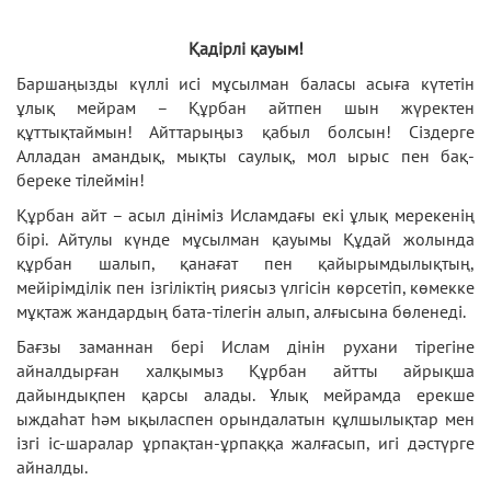
Қадірлі қауым!
Баршаңызды күллі исі мұсылман баласы асыға күтетін
ұлық мейрам – Құрбан айтпен шын жүректен
құттықтаймын! Айттарыңыз қабыл болсын! Сіздерге
Алладан амандық, мықты саулық, мол ырыс пен бақ-
береке тілеймін!
Құрбан айт – асыл дініміз Исламдағы екі ұлық мерекенің
бірі. Айтулы күнде мұсылман қауымы Құдай жолында
құрбан шалып, қанағат пен қайырымдылықтың,
мейірімділік пен ізгіліктің риясыз үлгісін көрсетіп, көмекке
мұқтаж жандардың бата-тілегін алып, алғысына бөленеді.
Бағзы заманнан бері Ислам дінін рухани тірегіне
айналдырған халқымыз Құрбан айтты айрықша
дайындықпен қарсы алады. Ұлық мейрамда ерекше
ыждаһат һәм ықыласпен орындалатын құлшылықтар мен
ізгі іс-шаралар ұрпақтан-ұрпаққа жалғасып, игі дәстүрге
айналды.