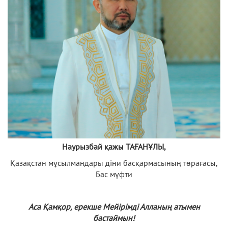
Наурызбай қажы ТАҒАНҰЛЫ,
Қазақстан мұсылмандары діни басқармасының төрағасы,
Бас мүфти
Аса Қамқор, ерекше Мейірімді Алланың атымен
бастаймын!