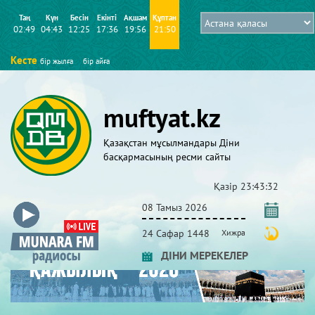
Таң
Күн
Бесін
Екінті
Ақшам
Құптан
02:49
04:43
12:25
17:36
19:56
21:50
Кесте
бір жылға
бір айға
muftyat.kz
Қазақстан мұсылмандары Діни
басқармасының ресми сайты
Қазір
23:43:33
08 Тамыз 2026
24 Сафар 1448
Хижра
ДІНИ МЕРЕКЕЛЕР