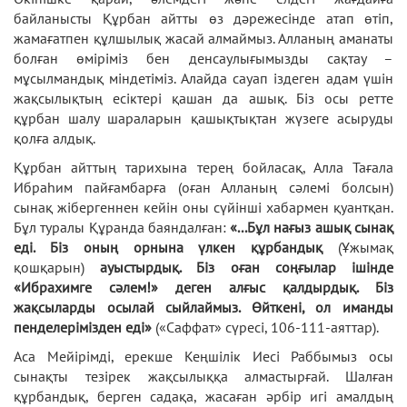
байланысты Құрбан айтты өз дәрежесінде атап өтіп,
жамағатпен құлшылық жасай алмаймыз. Алланың аманаты
болған өміріміз бен денсаулығымызды сақтау –
мұсылмандық міндетіміз. Алайда сауап іздеген адам үшін
жақсылықтың есіктері қашан да ашық. Біз осы ретте
құрбан шалу шараларын қашықтықтан жүзеге асыруды
қолға алдық.
Құрбан айттың тарихына терең бойласақ, Алла Тағала
Ибраһим пайғамбарға (оған Алланың сәлемі болсын)
сынақ жібергеннен кейін оны сүйінші хабармен қуантқан.
Бұл туралы Құранда баяндалған:
«...Бұл нағыз ашық сынақ
еді. Біз оның орнына үлкен құрбандық
(Ұжымақ
қошқарын)
ауыстырдық. Біз оған соңғылар ішінде
«Ибрахимге сәлем!» деген алғыс қалдырдық. Біз
жақсыларды осылай сыйлаймыз. Өйткені, ол иманды
пенделерімізден еді»
(«Саффат» сүресі, 106-111-аяттар).
Аса Мейірімді, ерекше Кеңшілік Иесі Раббымыз осы
сынақты тезірек жақсылыққа алмастырғай. Шалған
құрбандық, берген садақа, жасаған әрбір игі амалдың