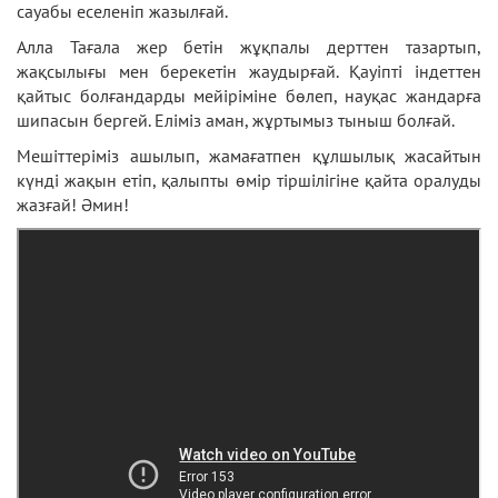
сауабы еселеніп жазылғай.
Алла Тағала жер бетін жұқпалы дерттен тазартып,
жақсылығы мен берекетін жаудырғай. Қауіпті індеттен
қайтыс болғандарды мейіріміне бөлеп, науқас жандарға
шипасын бергей. Еліміз аман, жұртымыз тыныш болғай.
Мешіттеріміз ашылып, жамағатпен құлшылық жасайтын
күнді жақын етіп, қалыпты өмір тіршілігіне қайта оралуды
жазғай! Әмин!