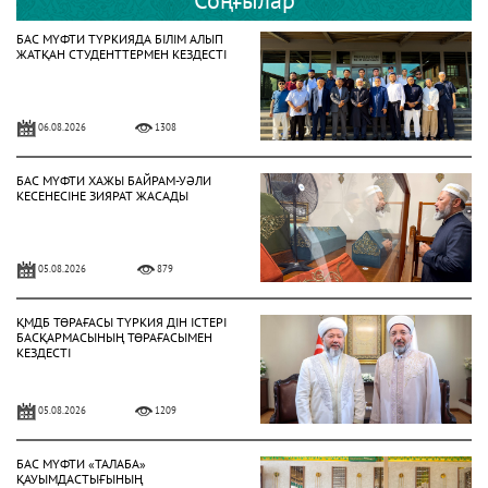
БАС МҮФТИ ТҮРКИЯДА БІЛІМ АЛЫП
ЖАТҚАН СТУДЕНТТЕРМЕН КЕЗДЕСТІ
06.08.2026
1308
БАС МҮФТИ ХАЖЫ БАЙРАМ-УӘЛИ
КЕСЕНЕСІНЕ ЗИЯРАТ ЖАСАДЫ
05.08.2026
879
ҚМДБ ТӨРАҒАСЫ ТҮРКИЯ ДІН ІСТЕРІ
БАСҚАРМАСЫНЫҢ ТӨРАҒАСЫМЕН
КЕЗДЕСТІ
05.08.2026
1209
БАС МҮФТИ «ТАЛАБА»
ҚАУЫМДАСТЫҒЫНЫҢ