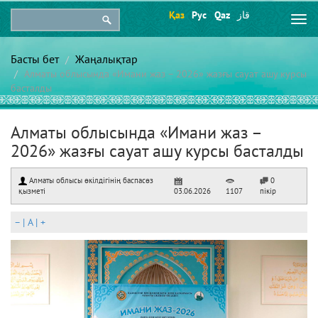
Қаз
Рус
Qaz
قاز
Togg
navi
Басты бет
Жаңалықтар
Алматы облысында «Имани жаз – 2026» жазғы сауат ашу курсы
басталды
Алматы облысында «Имани жаз –
2026» жазғы сауат ашу курсы басталды
Алматы облысы өкілдігінің баспасөз
0
қызметі
03.06.2026
1107
пікір
–
|
A
|
+