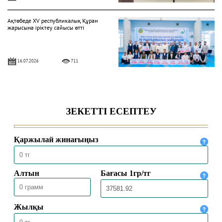
Ақтөбеде XV республикалық Құран
жарысына іріктеу сайысы өтті
16.07.2026
711
СҚО: Мешіт жамағаты арасында
«Фиқһ» пәнінен білім сайысының
жүлдегерлері марапатталды
15.07.2026
2251
ҚМДБ-ның Түркиядағы өкілі
Коньядағы қазақстандық
студенттермен кездесті
13.07.2026
678