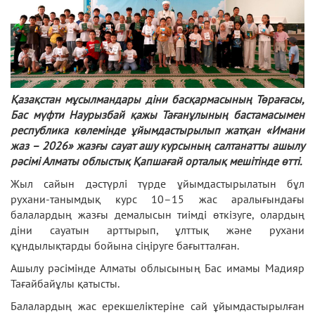
Қазақстан мұсылмандары діни басқармасының Төрағасы,
Бас мүфти Наурызбай қажы Тағанұлының бастамасымен
республика көлемінде ұйымдастырылып жатқан «Имани
жаз – 2026» жазғы сауат ашу курсының салтанатты ашылу
рәсімі Алматы облыстық Қапшағай орталық мешітінде өтті.
Жыл сайын дәстүрлі түрде ұйымдастырылатын бұл
рухани-танымдық курс 10–15 жас аралығындағы
балалардың жазғы демалысын тиімді өткізуге, олардың
діни сауатын арттырып, ұлттық және рухани
құндылықтарды бойына сіңіруге бағытталған.
Ашылу рәсімінде Алматы облысының Бас имамы Мадияр
Тағайбайұлы қатысты.
Балалардың жас ерекшеліктеріне сай ұйымдастырылған