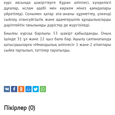
курс аясында шәкірттерге Құран әліппесі, күнделікті
дұғалар, ислам әдебі мен көркем мінез қағидалары
үйретіледі. Сонымен қатар ата-ананы құрметтеу, үлкенді
сыйлау, отансүйгіштік және адамгершілік құндылықтарды
дәріптейтін тағылымды дәрістер де жүргізіледі.
Биылғы курсқа барлығы 53 шәкірт қабылданды. Оның
ішінде 31 ұл және 22 қыз бала бар. Ашылу салтанатында
қатысушыларға «Имандылық әліппесі» 1 және 2 кітаптары
сыйға тартылып, тәттілер таратылды.
Пікірлер (0)