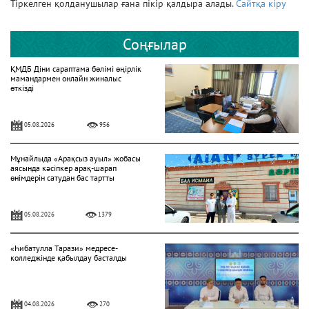
Тіркелген қолданушылар ғана пікір қалдыра алады.
Сайтқа кіру
Соңғылар
ҚМДБ Діни сараптама бөлімі өңірлік
мамандармен онлайн жиналыс
өткізді
05.08.2026
956
Мұнайлыда «Арақсыз ауыл» жобасы
аясында кәсіпкер арақ-шарап
өнімдерін сатудан бас тартты
05.08.2026
1379
«Һибатулла Тарази» медресе-
колледжінде қабылдау басталды
04.08.2026
270