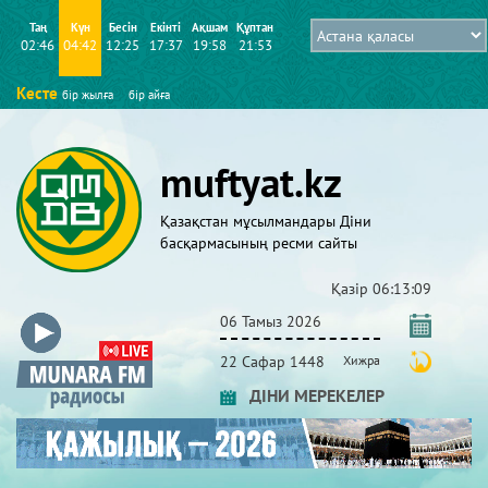
Таң
Күн
Бесін
Екінті
Ақшам
Құптан
02:46
04:42
12:25
17:37
19:58
21:53
Кесте
бір жылға
бір айға
muftyat.kz
Қазақстан мұсылмандары Діни
басқармасының ресми сайты
Қазір
06:13:09
06 Тамыз 2026
22 Сафар 1448
Хижра
ДІНИ МЕРЕКЕЛЕР