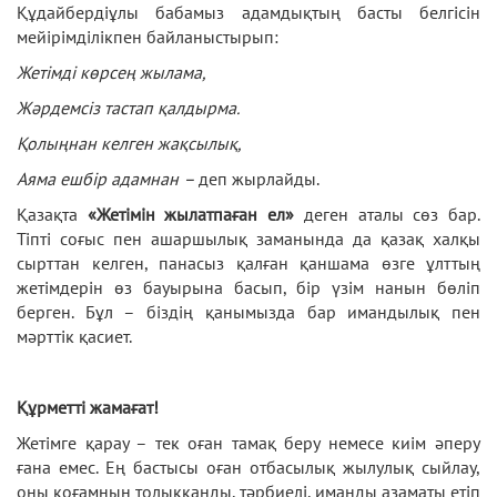
Құдайбердіұлы бабамыз адамдықтың басты белгісін
мейірімділікпен байланыстырып:
Жетімді көрсең жылама,
Жәрдемсіз тастап қалдырма.
Қолыңнан келген жақсылық,
Аяма ешбір адамнан
–
деп жырлайды.
Қазақта
«Жетімін жылатпаған ел»
деген аталы сөз бар.
Тіпті соғыс пен ашаршылық заманында да қазақ халқы
сырттан келген, панасыз қалған қаншама өзге ұлттың
жетімдерін өз бауырына басып, бір үзім нанын бөліп
берген. Бұл – біздің қанымызда бар имандылық пен
мәрттік қасиет.
Құрметті жамағат!
Жетімге қарау – тек оған тамақ беру немесе киім әперу
ғана емес. Ең бастысы оған отбасылық жылулық сыйлау,
оны қоғамның толыққанды, тәрбиелі, иманды азаматы етіп