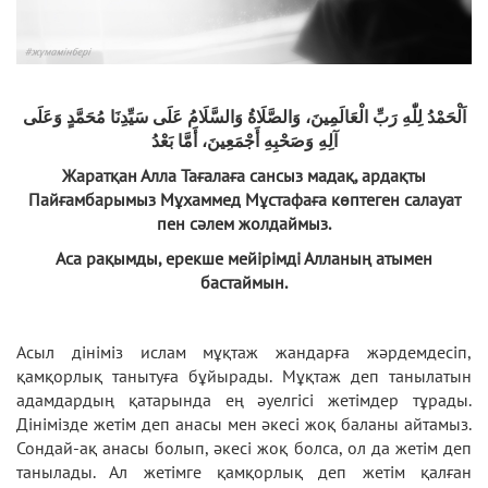
اَلْحَمْدُ لِلّٰهِ رَبِّ الْعَالَمِينَ، وَالصَّلَاةُ وَالسَّلَامُ عَلَى سَيِّدِنَا مُحَمَّدٍ وَعَلَى
آلِهِ وَصَحْبِهِ أَجْمَعِينَ، أَمَّا بَعْدُ
Жаратқан Алла Тағалаға сансыз мадақ, ардақты
Пайғамбарымыз Мұхаммед Мұстафаға көптеген салауат
пен сәлем жолдаймыз.
Аса рақымды, ерекше мейірімді Алланың атымен
бастаймын.
Асыл дініміз ислам мұқтаж жандарға жәрдемдесіп,
қамқорлық танытуға бұйырады. Мұқтаж деп танылатын
адамдардың қатарында ең әуелгісі жетімдер тұрады.
Дінімізде жетім деп анасы мен әкесі жоқ баланы айтамыз.
Сондай-ақ анасы болып, әкесі жоқ болса, ол да жетім деп
танылады. Ал жетімге қамқорлық деп жетім қалған