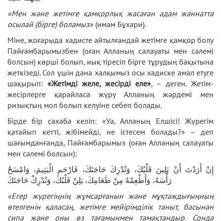
«Мен және жетімге қамқорлық жасаған адам жәннатта
осылай (бірге) боламыз»
(имам Бұхари).
Міне, жоғарыда хадисте айтылғандай жетімге қамқор болу
Пайғамбарымызбен (оған Алланың салауаты мен сәлемі
болсын) көрші болып, иық тіресіп бірге тұрудың бақытына
жеткізеді. Сол үшін дана халқымыз осы хадиске амал етуге
шақырып:
«Жетімді желе, жесірді еле»
, – деген. Жетім-
жесірлерге қарайласа жүру Алланың жәрдемі мен
ризықтың мол болып келуіне себеп болады.
Бірде бір сахаба келіп: «Уа, Алланың Елшісі! Жүрегім
қатайып кетті, жібімейді, не істесем болады?» – деп
шағымданғанда, Пайғамбарымыз (оған Алланың салауаты
мен сәлемі болсын):
إِنْ أَرَدْتَ أَنْ يَلِينَ قَلْبُكَ، وَتُدْرِكَ حَاجَتَكَ، فَارْحَمِ الْيَتِيمَ، وَامْسَحْ
رَأْسَهُ، وَأَطْعِمْهُ مِنْ طَعَامِكَ، يَلِنْ قَلْبُكَ، وَتُدْرِكْ حَاجَتَكَ
«Егер жүрегіңнің жұмсарғанын және мұқтаждығыңның
өтелгенін қаласаң, жетімге мейірімділік таныт, басынан
сипа және оны өз тағамыңмен тамақтандыр. Сонда