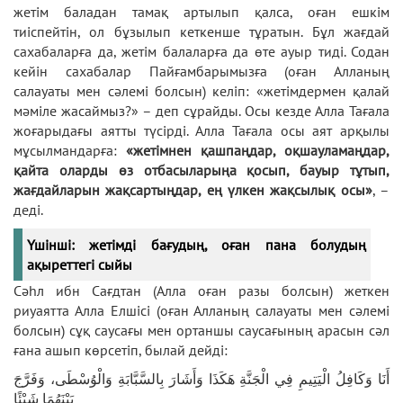
жетім баладан тамақ артылып қалса, оған ешкім
тиіспейтін, ол бұзылып кеткенше тұратын. Бұл жағдай
сахабаларға да, жетім балаларға да өте ауыр тиді. Содан
кейін сахабалар Пайғамбарымызға (оған Алланың
салауаты мен сәлемі болсын) келіп: «жетімдермен қалай
мәміле жасаймыз?» – деп сұрайды. Осы кезде Алла Тағала
жоғарыдағы аятты түсірді. Алла Тағала осы аят арқылы
мұсылмандарға:
«жетімнен қашпаңдар, оқшауламаңдар,
қайта оларды өз отбасыларыңа қосып, бауыр тұтып,
жағдайларын жақсартыңдар, ең үлкен жақсылық осы»
, –
деді.
Үшінші: жетімді бағудың, оған пана болудың
ақыреттегі сыйы
Сәһл ибн Сағдтан (Алла оған разы болсын) жеткен
риуаятта Алла Елшісі (оған Алланың салауаты мен сәлемі
болсын) сұқ саусағы мен ортаншы саусағының арасын сәл
ғана ашып көрсетіп, былай дейді:
أَنَا وَكَافِلُ الْيَتِيمِ فِي الْجَنَّةِ هَكَذَا وَأَشَارَ بِالسَّبَّابَةِ وَالْوُسْطَى، وَفَرَّجَ
بَيْنَهُمَا شَيْئًا