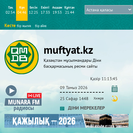
Таң
Күн
Бесін
Екінті
Ақшам
Құптан
02:54
04:46
12:25
17:33
19:53
21:44
Кесте
бір жылға
бір айға
muftyat.kz
Қазақстан мұсылмандары Діни
басқармасының ресми сайты
Қазір
11:13:46
09 Тамыз 2026
25 Сафар 1448
Хижра
ДІНИ МЕРЕКЕЛЕР