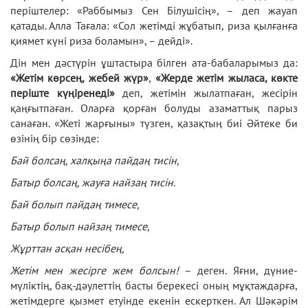
періштелер: «Раббымыз Сен Білушісің», – деп жауап
қатады. Алла Тағала: «Сол жетімді жұбатып, риза қылғанға
қиямет күні риза боламын», – дейді».
Дін мен дәстүрін ұштастыра білген ата-бабаларымыз да:
«Жетім көрсең, жебей жүр»
,
«Жерде жетім жыласа, көкте
періште күңіренеді»
деп, жетімін жылатпаған, жесірін
қаңғытпаған. Оларға қорған болуды азаматтық парыз
санаған. «Жеті жарғыны» түзген, қазақтың биі Әйтеке би
өзінің бір сөзінде:
Бай болсаң, халқыңа пайдаң тисін,
Батыр болсаң, жауға найзаң тисін.
Бай болып пайдаң тимесе,
Батыр болып найзаң тимесе,
Жұрттан асқан несібең,
Жетім мен жесірге жем болсын!
– деген. Яғни, дүние-
мүліктің, бақ-дәулеттің басты берекесі оның мұқтаждарға,
жетімдерге қызмет етуінде екенін ескерткен. Ал Шәкәрім