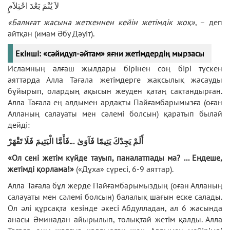
لاَ يُتْمَ بَعْدَ احْتِلاَمٍ
«Балиғат жасына жеткеннен кейін жетімдік жоқ»
, – деп
айтқан (имам Әбу Дәуіт).
Екінші: «сәйидул-әйтам» яғни жетімдердің мырзасы
Исламның алғаш жылдары бірінен соң бірі түскен
аяттарда Алла Тағала жетімдерге жақсылық жасауды
бұйырып, олардың ақысын жеуден қатаң сақтандырған.
Алла Тағала ең алдымен ардақты Пайғамбарымызға (оған
Алланың салауаты мен сәлемі болсын) қаратып былай
дейді:
فَأَمَّا الْيَتِيمَ فَلَا تَقْهَرْ
...
أَلَمْ يَجِدْكَ يَتِيمًا فَآوَىٰ
«Ол сені жетім күйде тауып, паналатпады ма? ... Ендеше,
жетімді қорлама!»
(«Дұха» сүресі, 6-9 аяттар).
Алла Тағала бұл жерде Пайғамбарымыздың (оған Алланың
салауаты мен сәлемі болсын) балалық шағын еске салады.
Ол әлі құрсақта кезінде әкесі Абдулладан, ал 6 жасында
анасы Әминадан айырылып, толықтай жетім қалды. Алла