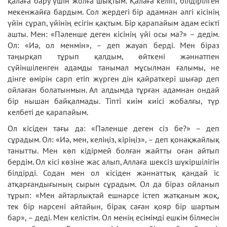
қалаға бару үшін жолға шықтым. Қалаға келіп, білдірілген
мекенжайға бардым. Сол жердегі бір адамнан әлгі кісінің
үйін сұрап, үйінің есігін қақтым. Бір қарапайым адам есікті
ашты. Мен: «Пәленше деген кісінің үйі осы ма?» – дедім.
Ол: «Иә, ол менмін», – деп жауап берді. Мен біраз
таңырқап тұрып қалдым, өйткені жәннатпен
сүйіншіленген адамды танымал мұсылман ғалымы, не
дінге өмірін сарп етіп жүрген дін қайраткері шығар деп
ойлаған болатынмын. Ал алдымда тұрған адамнан ондай
бір нышан байқалмады. Тіпті киім киісі жобалғы, түр
келбеті де қарапайым.
Ол кісіден тағы да: «Пәленше деген сіз бе?» – деп
сұрадым. Ол: «Иә, мен, келіңіз, кіріңіз», – деп қонақжайлық
танытты. Мен көп кідірмей болған жайтты оған айтып
бердім. Ол кісі көзіне жас алып, Аллаға шексіз шүкіршілігін
білдірді. Содан мен ол кісіден жәннаттық қандай іс
атқарғандығының сырын сұрадым. Ол да біраз ойланып
тұрып: «Мен айтарлықтай ешнарсе істеп жатқаным жоқ,
тек бір нарсені айтайын, бірақ саған қояр бір шартым
бар», – деді. Мен келістім. Ол менің есімімді ешкім білмесін