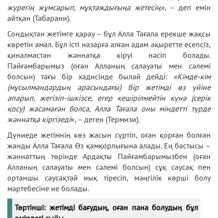
жүрегің жұмсарып, мұқтаждығыңа жетесің»
, – деп емін
айтқан (Табарани).
Сондықтан жетімге қарау – бұл Алла Тағала ерекше жақсы
көретін амал. Бұл істі назарға алған адам ақыретте есепсіз,
қиналмастан жәннатқа кіруі нәсіп болады.
Пайғамбарымыз (оған Алланың салауаты мен сәлемі
болсын) тағы бір хадисінде былай дейді:
«Кімде-кім
(мұсылмандардың арасындағы) бір жетімді өз үйіне
апарып, жегізіп-ішкізсе, егер кешірілмейтін күнә (серік
қосу) жасамаған болса, Алла Тағала оны міндетті түрде
жәннатқа кіргізеді
», – деген (Термизи).
Дүниеде жетімнің көз жасын сүртіп, оған қорған болған
жанды Алла Тағала Өз қамқорлығына алады. Ең бастысы –
жәннаттың төрінде Ардақты Пайғамбарымызбен (оған
Алланың салауаты мен сәлемі болсын) сұқ саусақ пен
ортаншы саусақтай иық тіресіп, мәңгілік көрші болу
мәртебесіне ие болады.
Төртінші: жетімді бағудың, оған пана болудың бұл
өмірдегі сыйы