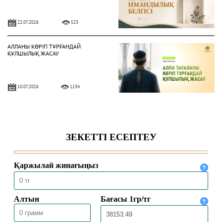
22.07.2026
523
АЛЛАНЫ КӨРІП ТҰРҒАНДАЙ
ҚҰЛШЫЛЫҚ ЖАСАУ
10.07.2026
1134
ЫНСАП ПЕН ШҮКІР – НЫҒМЕТТІ
АРТТЫРАТЫН ҚАСИЕТ
03.07.2026
1041
НЕКЕ – САЛАУАТТЫ ӨМІР ШАРТЫ
26.06.2026
1551