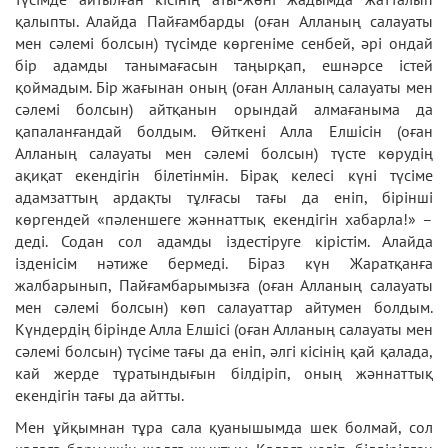
қалыпты. Алайда Пайғамбарды (оған Алланың салауаты
мен сәлемі болсын) түсімде көргеніме сенбей, әрі ондай
бір адамды танымағасын таңырқап, ешнәрсе істей
қоймадым. Бір жағынан оның (оған Алланың салауаты мен
сәлемі болсын) айтқанын орындай алмағаныма да
қапаланғандай болдым. Өйткені Алла Елшісін (оған
Алланың салауаты мен сәлемі болсын) түсте көрудің
ақиқат екендігін білетінмін. Бірақ келесі күні түсіме
адамзаттың ардақты тұлғасы тағы да еніп, бірінші
көргендей «пәленшеге жәннаттық екендігін хабарла!» –
деді. Содан сол адамды іздестіруге кірістім. Алайда
ізденісім нәтиже бермеді. Біраз күн Жаратқанға
жалбарынып, Пайғамбарымызға (оған Алланың салауаты
мен сәлемі болсын) көп салауаттар айтумен болдым.
Күндердің бірінде Алла Елшісі (оған Алланың салауаты мен
сәлемі болсын) түсіме тағы да еніп, әлгі кісінің қай қалада,
кай жерде тұратындығын білдіріп, оның жәннаттық
екендігін тағы да айтты.
Мен ұйқымнан тұра сала қуанышымда шек болмай, сол