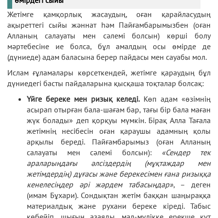
Жетімге қамқорлық жасаудың, оған қарайласудың
ақыреттегі сыйы жәннат һәм Пайғамбарымызбен (оған
Алланың салауаты мен сәлемі болсын) көрші болу
мәртебесіне ие болса, бұл амалдың осы өмірде де
(дүниеде) адам баласына берер пайдасы мен сауабы мол.
Ислам ғұламалары көрсеткендей, жетімге қараудың бұл
дүниедегі басты пайдаларына қысқаша тоқталар болсақ:
Үйге береке мен ризық келеді.
Көп адам «өзімнің
асырап отырған бала-шағам бар, тағы бір бала маған
жүк болады» деп қорқуы мүмкін. Бірақ Алла Тағала
жетімнің несібесін оған қараушы адамның қолы
арқылы береді. Пайғамбарымыз (оған Алланың
салауаты мен сәлемі болсын):
«Сендер тек
араларыңдағы әлсіздердің (мұқтаждар мен
жетімдердің) дұғасы және берекесімен ғана ризыққа
кенелесіңдер әрі жәрдем табасыңдар»
, – деген
(имам Бұхари). Сондықтан жетім баққан шаңыраққа
материалдық және рухани береке кіреді. Табыс
көбейіп, шығын азаяды, мал-мүлікке ерекше құт