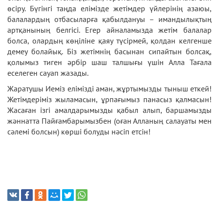
өсіру. Бүгінгі таңда елімізде жетімдер үйлерінің азаюы,
балалардың отбасыларға қабылдануы – имандылықтың
артқанының белгісі. Егер айналамызда жетім балалар
болса, олардың көңіліне қаяу түсірмей, қолдан келгенше
демеу болайық. Біз жетімнің басынан сипайтын болсақ,
қолымыз тиген әрбір шаш талшығы үшін Алла Тағала
еселеген сауап жазады.
Жаратушы Иеміз елімізді аман, жұртымызды тыныш еткей!
Жетімдеріміз жыламасын, ұрпағымыз панасыз қалмасын!
Жасаған ізгі амалдарымызды қабыл алып, баршамызды
жәннатта Пайғамбарымызбен (оған Алланың салауаты мен
сәлемі болсын) көрші болуды нәсіп етсін!