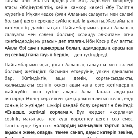
Тағала оны жалғыз қалдырған жоқ. Алдымен мейірімді
атасы Әбдімүтәліптің, кейін қамқор көкесі Әбу Тәліптің
жүрегіне Мұхаммедке (оған Алланың салауаты мен сәлемі
болсын) деген ерекше сүйіспеншілік ұялатты. Жастайынан
жетімдіктің дәмін татқан Пайғамбарымыз (оған Алланың
салауаты мен сәлемі болсын) «сәйиду әл-әйтам» яғни
«жетімдердің мырзасы» деп аталған. Ибн Кәсир бұл аятты:
«Алла Өзі саған қамқоршы болып, адамдардың арасынан
ең сенімді пана тауып берді»
, – деп түсіндіреді.
Пайғамбарымыздың (оған Алланың салауаты мен сәлемі
болсын) жетімдікті басынан өткеруінің үлкен даналығы
бар. Жетімдіктің ащы дәмін, қорғансыздықты,
жалғыздықты сезініп өскен адам ғана өзге жетімдердің
жай-күйін шын түсіне алады. Алла Тағала алдыңғы
аяттарда Өзінің көрсеткен қамқорлығын айтып келіп, енді
соның іс жүзіндегі шүкірі қандай болу керектігін бекітеді:
«Ендеше, жетімді қорлама!»
. Бұл жердегі «қорлама»
сөзінің мағынасы тек күш көрсетпеу деген сөз емес.
Тәпсірлерде бұл сөз:
«олардың мал-мүлкін тартып алма,
ақысын жеме, оларды төмен санап, дауыс көтеріп зекіме,