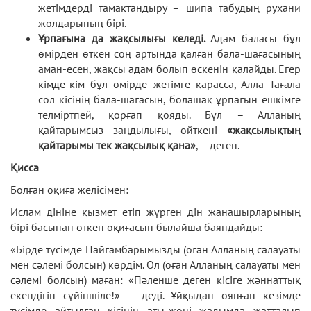
жетімдерді тамақтандыру – шипа табудың рухани
жолдарының бірі.
Ұрпағына да жақсылығы келеді.
Адам баласы бұл
өмірден өткен соң артында қалған бала-шағасының
аман-есен, жақсы адам болып өскенін қалайды. Егер
кімде-кім бұл өмірде жетімге қарасса, Алла Тағала
сол кісінің бала-шағасын, болашақ ұрпағын ешкімге
телміртпей, қорғап қояды. Бұл – Алланың
қайтарымсыз заңдылығы, өйткені
«жақсылықтың
қайтарымы тек жақсылық қана»
, – деген.
Қисса
Болған оқиға желісімен:
Ислам дініне қызмет етіп жүрген дін жанашырларының
бірі басынан өткен оқиғасын былайша баяндайды:
«Бірде түсімде Пайғамбарымызды (оған Алланың салауаты
мен сәлемі болсын) көрдім. Ол (оған Алланың салауаты мен
сәлемі болсын) маған: «Пәленше деген кісіге жәннаттық
екендігін сүйіншіле!» – деді. Ұйқыдан оянған кезімде
түсімде айтылған кісінің аты-жөні жадымда жатталып