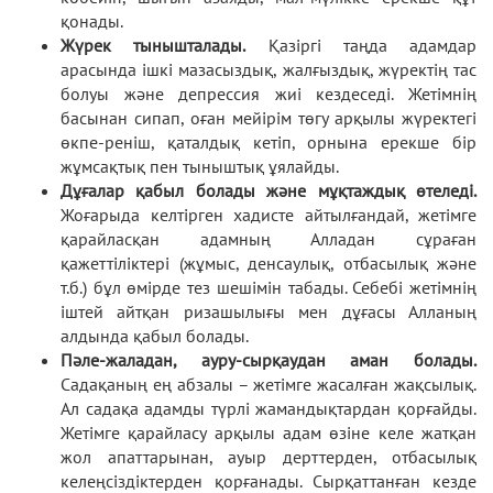
қонады.
Жүрек тынышталады.
Қазіргі таңда адамдар
арасында ішкі мазасыздық, жалғыздық, жүректің тас
болуы және депрессия жиі кездеседі. Жетімнің
басынан сипап, оған мейірім төгу арқылы жүректегі
өкпе-реніш, қаталдық кетіп, орнына ерекше бір
жұмсақтық пен тыныштық ұялайды.
Дұғалар қабыл болады және мұқтаждық өтеледі.
Жоғарыда келтірген хадисте айтылғандай, жетімге
қарайласқан адамның Алладан сұраған
қажеттіліктері (жұмыс, денсаулық, отбасылық және
т.б.) бұл өмірде тез шешімін табады. Себебі жетімнің
іштей айтқан ризашылығы мен дұғасы Алланың
алдында қабыл болады.
Пәле-жаладан, ауру-сырқаудан аман болады.
Садақаның ең абзалы – жетімге жасалған жақсылық.
Ал садақа адамды түрлі жамандықтардан қорғайды.
Жетімге қарайласу арқылы адам өзіне келе жатқан
жол апаттарынан, ауыр дерттерден, отбасылық
келеңсіздіктерден қорғанады. Сырқаттанған кезде