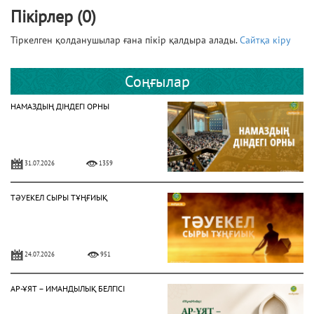
Пікірлер (0)
Тіркелген қолданушылар ғана пікір қалдыра алады.
Сайтқа кіру
Соңғылар
НАМАЗДЫҢ ДІНДЕГІ ОРНЫ
31.07.2026
1359
ТӘУЕКЕЛ СЫРЫ ТҰҢҒИЫҚ
24.07.2026
951
АР-ҰЯТ – ИМАНДЫЛЫҚ БЕЛГІСІ