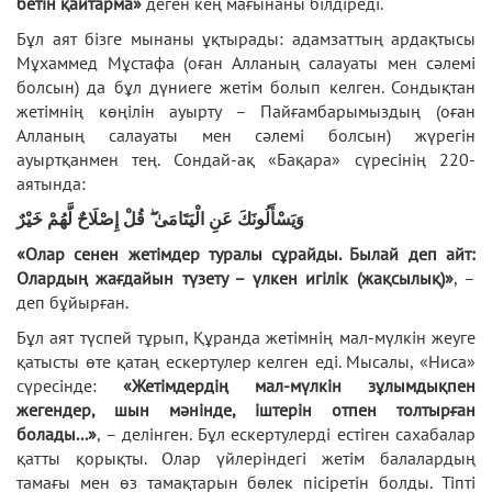
бетін қайтарма»
деген кең мағынаны білдіреді.
Бұл аят бізге мынаны ұқтырады: адамзаттың ардақтысы
Мұхаммед Мұстафа (оған Алланың салауаты мен сәлемі
болсын) да бұл дүниеге жетім болып келген. Сондықтан
жетімнің көңілін ауырту – Пайғамбарымыздың (оған
Алланың салауаты мен сәлемі болсын) жүрегін
ауыртқанмен тең. Сондай-ақ «Бақара» сүресінің 220-
аятында:
وَيَسْأَلُونَكَ عَنِ الْيَتَامَىٰ ۖ قُلْ إِصْلَاحٌ لَّهُمْ خَيْرٌ
«Олар сенен жетімдер туралы сұрайды. Былай деп айт:
Олардың жағдайын түзету – үлкен игілік (жақсылық)»
, –
деп бұйырған.
Бұл аят түспей тұрып, Құранда жетімнің мал-мүлкін жеуге
қатысты өте қатаң ескертулер келген еді. Мысалы, «Ниса»
сүресінде:
«Жетімдердің мал-мүлкін зұлымдықпен
жегендер, шын мәнінде, іштерін отпен толтырған
болады...»
, – делінген. Бұл ескертулерді естіген сахабалар
қатты қорықты. Олар үйлеріндегі жетім балалардың
тамағы мен өз тамақтарын бөлек пісіретін болды. Тіпті