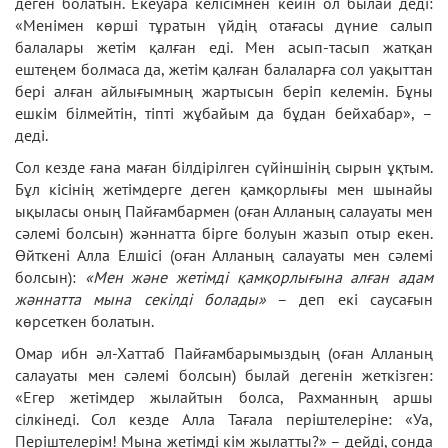
деген болатын. Екеуара келісімнен кейін ол былай деді:
«Менімен көрші тұратын үйдің отағасы дүние салып
балалары жетім қалған еді. Мен асып-тасып жатқан
ештеңем болмаса да, жетім қалған балаларға сол уақыттан
бері алған айлығымның жартысын беріп келемін. Бұны
ешкім білмейтін, тіпті жұбайым да бұдан бейхабар», –
деді.
Сол кезде ғана маған білдірілген сүйіншінің сырын ұқтым.
Бұл кісінің жетімдерге деген қамқорлығы мен шынайы
ықыласы оның Пайғамбармен (оған Алланың салауаты мен
сәлемі болсын) жәннатта бірге болуын жазып отыр екен.
Өйткені Алла Елшісі (оған Алланың салауаты мен сәлемі
болсын):
«Мен және жетімді қамқорлығына алған адам
ж
ә
ннатта мына секілді болады»
– деп екі саусағын
көрсеткен болатын.
Омар ибн әл-Хаттаб Пайғамбарымыздың (оған Алланың
салауаты мен сәлемі болсын) былай дегенін жеткізген:
«Егер жетімдер жылайтын болса, Рахманның аршы
сілкінеді. Сол кезде Алла Тағала періштелеріне: «Уа,
Періштелерім! Мына жетімді кім жылатты?» – дейді, сонда