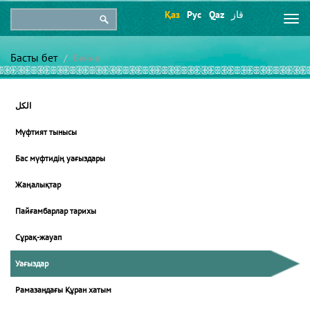
Қаз
Рус
Qaz
قاز
Togg
navi
Басты бет
Бейне
الكل
Мүфтият тынысы
Бас мүфтидің уағыздары
Жаңалықтар
Пайғамбарлар тарихы
Сұрақ-жауап
Уағыздар
Рамазандағы Құран хатым