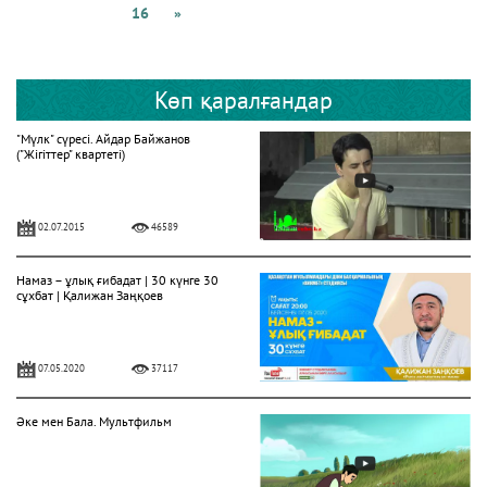
16
»
Көп қаралғандар
"Мүлк" сүресі. Айдар Байжанов
("Жігіттер" квартеті)
02.07.2015
46589
Намаз – ұлық ғибадат | 30 күнге 30
сұхбат | Қалижан Заңқоев
07.05.2020
37117
Әке мен Бала. Мультфильм