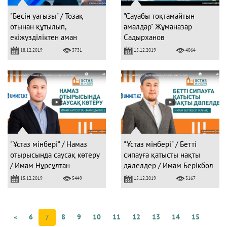
"Бесін уағызы" / Тозақ
"Сауабы тоқтамайтын
отынан құтылып,
амалдар" Жұманазар
екiжүздiлiктен аман
Садырханов
болғыңыз келсе / Имам
18.12.2019
15.12.2019
3731
4064
Берікбол ЖАНАҚ
"Ұстаз мінбері" / Намаз
"Ұстаз мінбері" / Бетті
отырысында саусақ көтеру
сипауға қатысты нақты
/ Имам Нұрсұлтан
дәлелдер / Имам Берікбол
МАМЕДАЛИЕВ
ЖАНАҚ
15.12.2019
15.12.2019
5449
3167
«
6
8
9
10
11
12
13
14
15
7