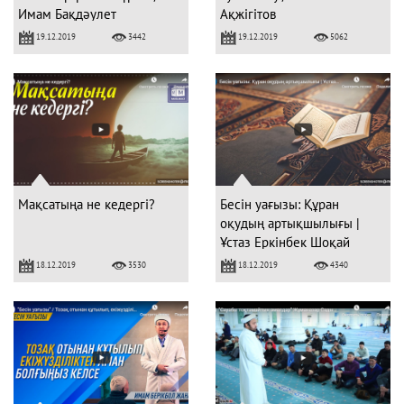
Имам Бақдәулет
Ақжігітов
АБДРАХМАНОВ
19.12.2019
19.12.2019
3442
5062
Мақсатыңа не кедергі?
Бесін уағызы: Құран
оқудың артықшылығы |
Ұстаз Еркінбек Шоқай
18.12.2019
18.12.2019
3530
4340