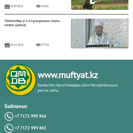
15.07.2015
31131
Пайғамбар (с.ғ.с) ғұмырының соңғы
кезеңі (уағыз)
24.11.2013
27714
"Фатиха" сүресі
www.muftyat.kz
11.04.2016
27154
Қазақстан мұсылмандары Діни басқармасының
ресми сайты
Жалқаулық - жат қылық | Қуаныш
АБИШЕВ
Байланыс
+7 7172 999 866
23.10.2015
26395
+7 7172 999 865