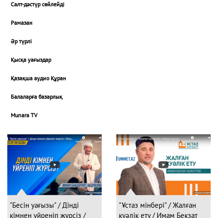
Салт-дәстүр сөйлейді
Рамазан
Әр түрлі
Қысқа уағыздар
Қазақша аудио Құран
Балаларға базарлық
Munara TV
"Бесін уағызы" / Дінді
"Ұстаз мінбері" / Жалған
кімнен үйреніп жүрсіз /
куәлік ету / Имам Бекзат