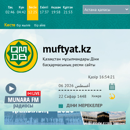
Таң
Күн
Бесін
Екінті
Ақшам
Құптан
02:46
04:42
12:25
17:37
19:58
21:53
Кесте
бір жылға
бір айға
muftyat.kz
Қазақстан мұсылмандары Діни
басқармасының ресми сайты
Қазір
16:54:22
06 أغسطس 2026
22 Сафар 1448
Хижра
ДІНИ МЕРЕКЕЛЕР