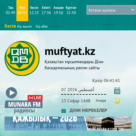
Таң
Күн
Бесін
Екінті
Ақшам
Құптан
02:49
04:43
12:25
17:36
19:56
21:50
Кесте
бір жылға
бір айға
muftyat.kz
Қазақстан мұсылмандары Діни
басқармасының ресми сайты
Қазір
06:41:41
07 أغسطس 2026
23 Сафар 1448
Хижра
ДІНИ МЕРЕКЕЛЕР