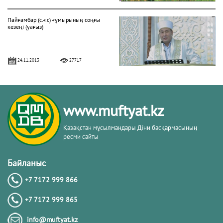
Пайғамбар (с.ғ.с) ғұмырының соңғы
кезеңі (уағыз)
24.11.2013
27717
"Фатиха" сүресі
www.muftyat.kz
11.04.2016
27157
Қазақстан мұсылмандары Діни басқармасының
ресми сайты
Жалқаулық - жат қылық | Қуаныш
АБИШЕВ
Байланыс
+7 7172 999 866
23.10.2015
26398
+7 7172 999 865
Бараат түнін қалай өткізу керек?
info@muftyat.kz