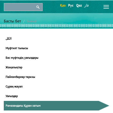
Қаз
Рус
Qaz
قاز
Togg
navi
Басты бет
Бейне
الكل
Мүфтият тынысы
Бас мүфтидің уағыздары
Жаңалықтар
Пайғамбарлар тарихы
Сұрақ-жауап
Уағыздар
Рамазандағы Құран хатым