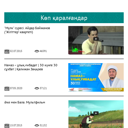
Көп қаралғандар
"Мүлк" сүресі. Айдар Байжанов
("Жігіттер" квартеті)
02.07.2015
46591
Намаз – ұлық ғибадат | 30 күнге 30
сұхбат | Қалижан Заңқоев
07.05.2020
37121
Әке мен Бала. Мультфильм
15.07.2015
31132