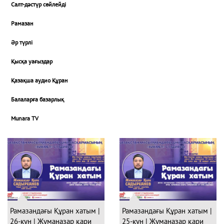
Салт-дәстүр сөйлейді
Рамазан
Әр түрлі
Қысқа уағыздар
Қазақша аудио Құран
Балаларға базарлық
Munara TV
Рамазандағы Құран хатым |
Рамазандағы Құран хатым |
26-күн | Жұманазар қари
25-күн | Жұманазар қари