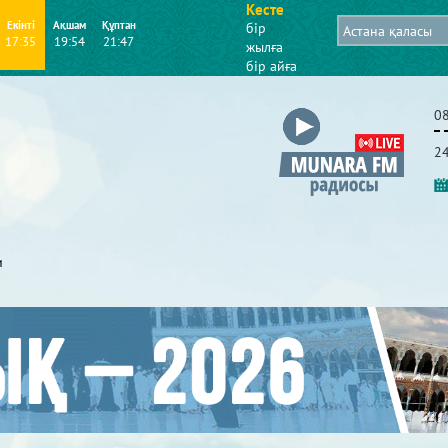
Кесте
Екінті
Ақшам
Құптан
бір
17:35
19:54
21:47
жылға
бір айға
0
2
и