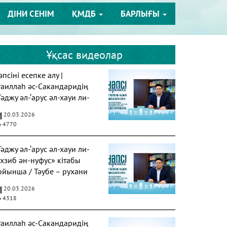
ДІНИ СЕНІМ
ҚМДБ
БАРЛЫҒЫ
Ұқсас видеолар
псіні есепке алу |
таиллаһ әс-Сакандаридің
Тәджу әл-‘арус әл-хауи ли-
ахзиб ән-нуфус» кітабы
20.03.2026
4770
Тәджу әл-‘арус әл-хауи ли-
ахзиб ән-нуфус» кітабы
ойынша / Тәубе – рухани
азарудың негізі
20.03.2026
4318
таиллаһ әс-Сакандаридің