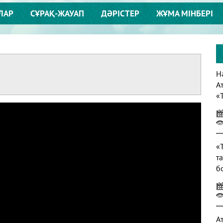
ЛАР
СҰРАҚ-ЖАУАП
ДӘРІСТЕР
ЖҰМА МІНБЕРІ
Нә
А
«
т
«
т
б
т
А