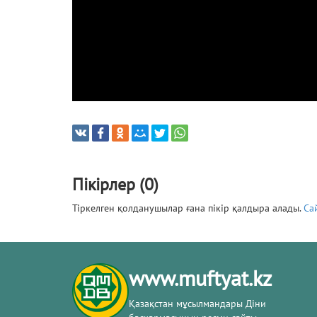
Пікірлер (0)
Тіркелген қолданушылар ғана пікір қалдыра алады.
Са
www.muftyat.kz
Қазақстан мұсылмандары Діни