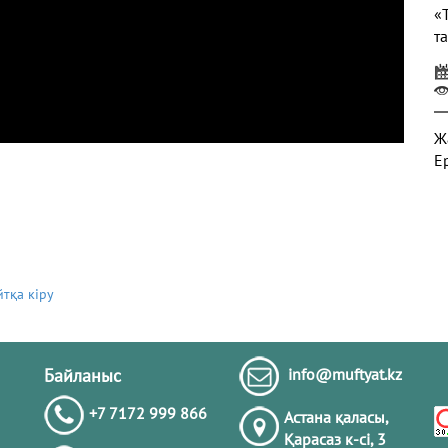
«
т
Ж
Е
Ж
йтқа кіру
Т
ә
н
Байланыс
info@muftyat.kz
+7 7172 999 866
Астана қаласы,
Ә
Қарасаз к-сi, 3