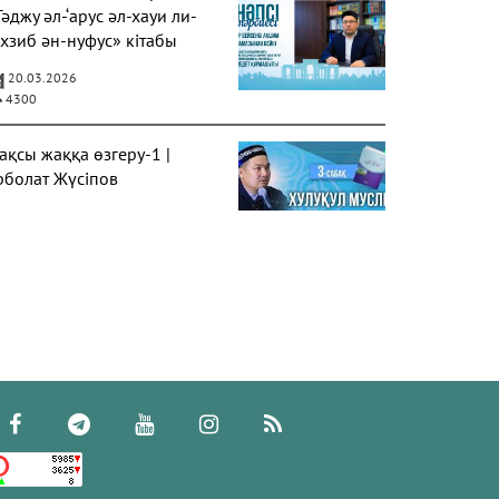
Тәджу әл-‘арус әл-хауи ли-
ахзиб ән-нуфус» кітабы
20.03.2026
4300
ақсы жаққа өзгеру-1 |
рболат Жүсіпов
20.02.2026
4308
үрек сырлары 2-дәріс.
әубе тақырыбы. Әр-рисала
л-Қушайрия кітабы
егізінде
20.02.2026
4385
депсіздік иманның