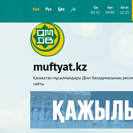
Таң
Күн
Бесін
Қаз
Рус
Qaz
قاز
02:51
04:45
12:25
muftyat.kz
Қазақстан мұсылмандары Діни басқармасының ресм
сайты