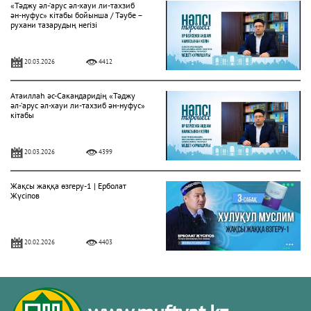
«Тәджу әл-‘арус әл-хауи ли-тахзиб
ән-нуфус» кітабы бойынша / Тәубе –
рухани тазарудың негізі
20.03.2026
4412
Атаиллаһ әс-Сакандаридің «Тәджу
әл-‘арус әл-хауи ли-тахзиб ән-нуфус»
кітабы
20.03.2026
4399
Жақсы жаққа өзгеру-1 | Ерболат
Жүсіпов
20.02.2026
4403
Жүрек сырлары 2-дәріс. Тәубе
тақырыбы. Әр-рисала әл-Қушайрия
кітабы негізінде