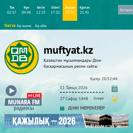
Таң
Күн
Бесін
Екінті
Ақшам
Құптан
02:57
04:48
12:25
17:32
19:51
21:41
Кесте
бір жылға
бір айға
muftyat.kz
Қазақстан мұсылмандары Діни
басқармасының ресми сайты
Қазір
20:52:44
11 Тамыз 2026
27 Сафар 1448
Хижра
ДІНИ МЕРЕКЕЛЕР