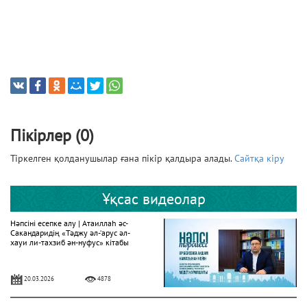
Пікірлер (0)
Тіркелген қолданушылар ғана пікір қалдыра алады.
Сайтқа кіру
Ұқсас видеолар
Нәпсіні есепке алу | Атаиллаһ әс-
Сакандаридің «Тәджу әл-‘арус әл-
хауи ли-тахзиб ән-нуфус» кітабы
20.03.2026
4878