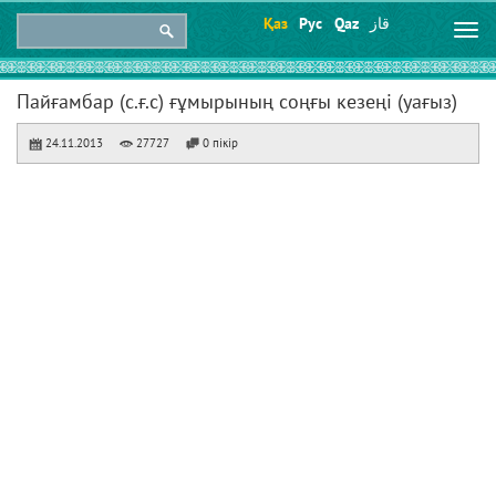
Қаз
Рус
Qaz
قاز
Togg
navi
Пайғамбар (с.ғ.с) ғұмырының соңғы кезеңі (уағыз)
24.11.2013
27727
0 пікір