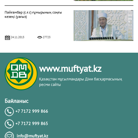
Пайғамбар (с.ғ.с) ғұмырының соңғы
кезеңі (уағыз)
24.11.2013
27723
"Фатиха" сүресі
www.muftyat.kz
11.04.2016
27172
Қазақстан мұсылмандары Діни басқармасының
ресми сайты
Жалқаулық - жат қылық | Қуаныш
АБИШЕВ
Байланыс
+7 7172 999 866
23.10.2015
26402
+7 7172 999 865
Бараат түнін қалай өткізу керек?
info@muftyat.kz