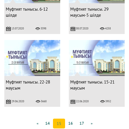
Мүфтият тынысы. 6-12
Мүфтият тынысы. 29
шілде
маусым-5 шілде
13.07.2020
08.07.2020
3398
4258
Мүфтият тынысы. 22-28
Мүфтият тынысы. 15-21
маусым
маусым
29.06.2020
22.06.2020
3668
3952
«
14
16
17
»
15