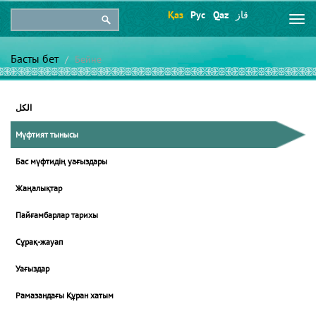
Қаз
Рус
Qaz
قاز
Togg
navi
Басты бет
Бейне
الكل
Мүфтият тынысы
Бас мүфтидің уағыздары
Жаңалықтар
Пайғамбарлар тарихы
Сұрақ-жауап
Уағыздар
Рамазандағы Құран хатым