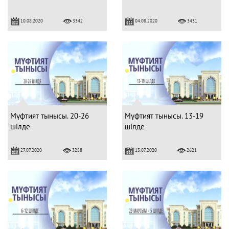
10.08.2020
04.08.2020
3342
3431
Мүфтият тынысы. 20-26
Мүфтият тынысы. 13-19
шілде
шілде
27.07.2020
13.07.2020
3288
2621