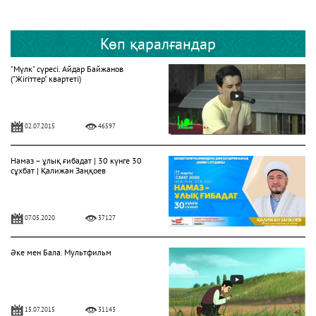
Көп қаралғандар
"Мүлк" сүресі. Айдар Байжанов
("Жігіттер" квартеті)
02.07.2015
46597
Намаз – ұлық ғибадат | 30 күнге 30
сұхбат | Қалижан Заңқоев
07.05.2020
37127
Әке мен Бала. Мультфильм
15.07.2015
31143