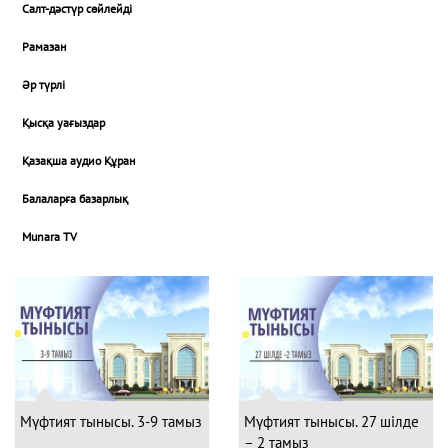
Салт-дәстүр сөйлейді
Рамазан
Әр түрлі
Қысқа уағыздар
Қазақша аудио Құран
Балаларға базарлық
Munara TV
Мүфтият тынысы. 3-9 тамыз
Мүфтият тынысы. 27 шілде
– 2 тамыз