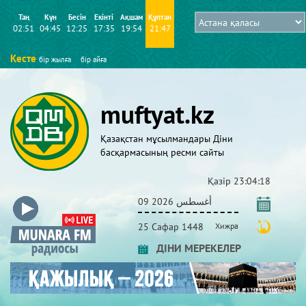
Таң
Күн
Бесін
Екінті
Ақшам
Құптан
02:51
04:45
12:25
17:35
19:54
21:47
Кесте
бір жылға
бір айға
muftyat.kz
Қазақстан мұсылмандары Діни
басқармасының ресми сайты
Қазір
23:04:18
09 أغسطس 2026
25 Сафар 1448
Хижра
ДІНИ МЕРЕКЕЛЕР