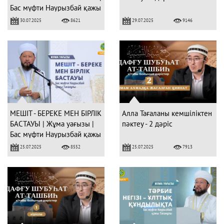
Бас мүфти Наурызбай қажы
Тағанұлы
30.07.2025
29.07.2025
8621
9146
МЕШІТ - БЕРЕКЕ МЕН БІРЛІК
Алла Тағаланы кемшіліктен
БАСТАУЫ | Жұма уағызы |
пәктеу - 2 дәріс
Бас мүфти Наурызбай қажы
Тағанұлы
25.07.2025
25.07.2025
8552
7913