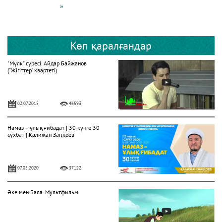
»
Көп қаралғандар
"Мүлк" сүресі. Айдар Байжанов
("Жігіттер" квартеті)
02.07.2015
46593
Намаз – ұлық ғибадат | 30 күнге 30
сұхбат | Қалижан Заңқоев
07.05.2020
37122
Әке мен Бала. Мультфильм