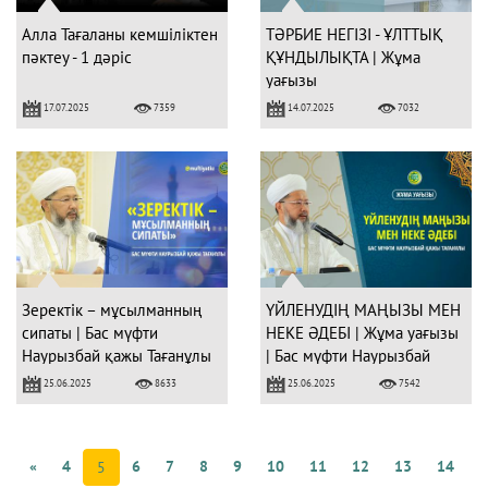
Алла Тағаланы кемшіліктен
ТӘРБИЕ НЕГІЗІ - ҰЛТТЫҚ
пәктеу - 1 дәріс
ҚҰНДЫЛЫҚТА | Жұма
уағызы
17.07.2025
14.07.2025
7359
7032
Зеректік – мұсылманның
ҮЙЛЕНУДІҢ МАҢЫЗЫ МЕН
сипаты | Бас мүфти
НЕКЕ ӘДЕБІ | Жұма уағызы
Наурызбай қажы Тағанұлы
| Бас мүфти Наурызбай
қажы Тағанұлы
25.06.2025
25.06.2025
8633
7542
«
4
6
7
8
9
10
11
12
13
14
5