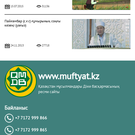
15.07.2015
31136
Пайғамбар (с.ғ.с) ғұмырының соңғы
кезеңі (уағыз)
24.11.2013
27718
"Фатиха" сүресі
www.muftyat.kz
11.04.2016
27161
Қазақстан мұсылмандары Діни басқармасының
ресми сайты
Жалқаулық - жат қылық | Қуаныш
АБИШЕВ
Байланыс
+7 7172 999 866
23.10.2015
26400
+7 7172 999 865