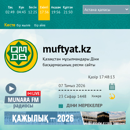
Таң
Күн
Бесін
Екінті
Ақшам
Құптан
02:49
04:43
12:25
17:36
19:56
21:50
Кесте
бір жылға
бір айға
muftyat.kz
Қазақстан мұсылмандары Діни
басқармасының ресми сайты
Қазір
17:48:13
07 Тамыз 2026
23 Сафар 1448
Хижра
ДІНИ МЕРЕКЕЛЕР