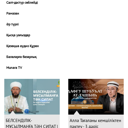
Салт-дәстүр сөйлейді
Рамазан
Әр түрлі
Қысқа уағыздар
Қазақша аудио Құран
Балаларға базарлық
Munara TV
БЕЛСЕНДІЛІК-
Алла Тағаланы кемшіліктен
МҰСЫЛМАНҒА ТӘН СИПАТ |
пәктеу - 3 дәріс