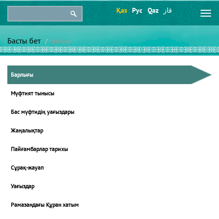
Қаз
Рус
Qaz
قاز
Togg
navi
Басты бет
Бейне
Барлығы
Мүфтият тынысы
Бас мүфтидің уағыздары
Жаңалықтар
Пайғамбарлар тарихы
Сұрақ-жауап
Уағыздар
Рамазандағы Құран хатым