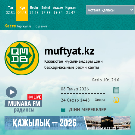
Таң
Күн
Бесін
Екінті
Ақшам
Құптан
02:51
04:45
12:25
17:35
19:54
21:47
Кесте
бір жылға
бір айға
muftyat.kz
Қазақстан мұсылмандары Діни
басқармасының ресми сайты
Қазір
10:12:16
08 Тамыз 2026
24 Сафар 1448
Хижра
ДІНИ МЕРЕКЕЛЕР