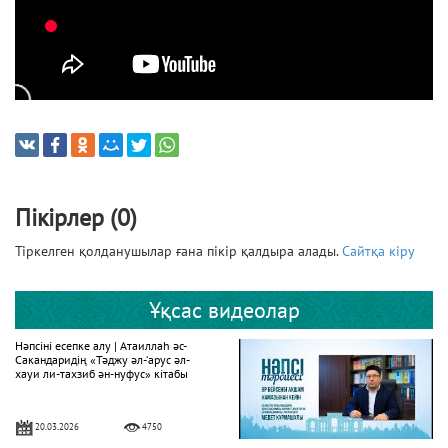
Пікірлер (0)
Тіркелген қолданушылар ғана пікір қалдыра алады.
Сайтқа кіру
Ұқсас видеолар
Нәпсіні есепке алу | Атаиллаһ әс-
Сакандаридің «Тәджу әл-‘арус әл-
хауи ли-тахзиб ән-нуфус» кітабы
20.03.2026
4750