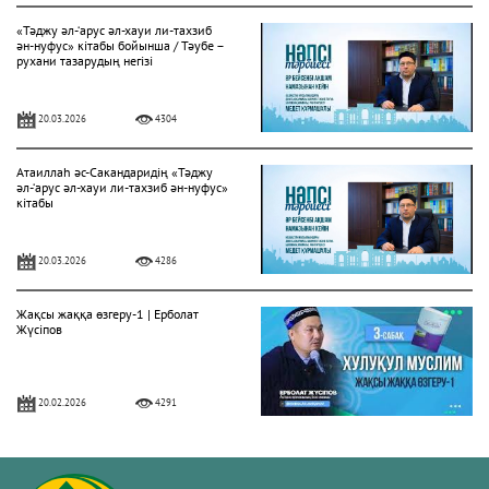
«Тәджу әл-‘арус әл-хауи ли-тахзиб
ән-нуфус» кітабы бойынша / Тәубе –
рухани тазарудың негізі
20.03.2026
4304
Атаиллаһ әс-Сакандаридің «Тәджу
әл-‘арус әл-хауи ли-тахзиб ән-нуфус»
кітабы
20.03.2026
4286
Жақсы жаққа өзгеру-1 | Ерболат
Жүсіпов
20.02.2026
4291
Жүрек сырлары 2-дәріс. Тәубе
тақырыбы. Әр-рисала әл-Қушайрия
кітабы негізінде