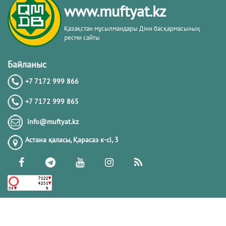
www.muftyat.kz
20.02.2026
4370
Қазақстан мұсылмандары Діни басқармасының
ресми сайты
Әдепсіздік иманның әлсіздігіне дәлел
｜ Ерболат Жүсіпов
Байланыс
+7 7172 999 866
20.02.2026
4168
+7 7172 999 865
РАМАЗАН – РАХЫМ, КЕШІРІМ ЖӘНЕ
info@muftyat.kz
ТОЗАҚТАН ҚҰТЫЛУ АЙЫ
Астана қаласы, Қарасаз к-сi, 3
19.02.2026
7496
РАМАЗАН ҚАРСАҢЫНДАҒЫ
ПАЙҒАМБАР (ﷺ) ӨСИЕТІ
03.02.2026
7391