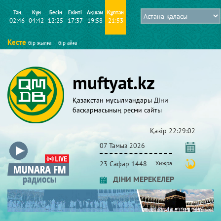
Таң
Күн
Бесін
Екінті
Ақшам
Құптан
02:46
04:42
12:25
17:37
19:58
21:53
Кесте
бір жылға
бір айға
muftyat.kz
Қазақстан мұсылмандары Діни
басқармасының ресми сайты
Қазір
22:29:02
07 Тамыз 2026
23 Сафар 1448
Хижра
ДІНИ МЕРЕКЕЛЕР