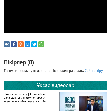
Пікірлер (0)
Тіркелген қолданушылар ғана пікір қалдыра алады.
Сайтқа кіру
Ұқсас видеолар
Нәпсіні есепке алу | Атаиллаһ әс-
Сакандаридің «Тәджу әл-‘арус әл-
хауи ли-тахзиб ән-нуфус» кітабы