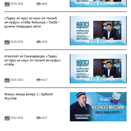
20.03.2026
4682
«Тәджу әл-‘арус әл-хауи ли-тахзиб
ән-нуфус» кітабы бойынша / Тәубе –
рухани тазарудың негізі
20.03.2026
4234
Атаиллаһ әс-Сакандаридің «Тәджу
әл-‘арус әл-хауи ли-тахзиб ән-нуфус»
кітабы
20.03.2026
4217
Жақсы жаққа өзгеру-1 | Ерболат
Жүсіпов
20.02.2026
4227