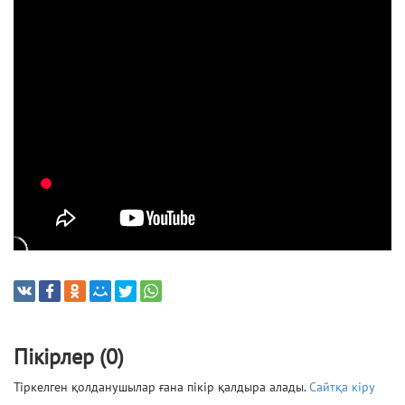
Пікірлер (0)
Тіркелген қолданушылар ғана пікір қалдыра алады.
Сайтқа кіру