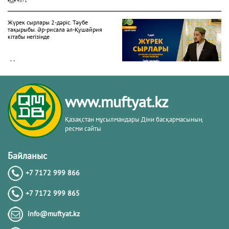
4371
Жүрек сырлары 2-дәріс. Тәубе
тақырыбы. Әр-рисала әл-Қушайрия
кітабы негізінде
20.02.2026
4449
Әдепсіздік иманның әлсіздігіне дәлел
www.muftyat.kz
｜ Ерболат Жүсіпов
Қазақстан мұсылмандары Діни басқармасының
ресми сайты
20.02.2026
4246
Байланыс
РАМАЗАН – РАХЫМ, КЕШІРІМ ЖӘНЕ
ТОЗАҚТАН ҚҰТЫЛУ АЙЫ
+7 7172 999 866
+7 7172 999 865
19.02.2026
info@muftyat.kz
7579