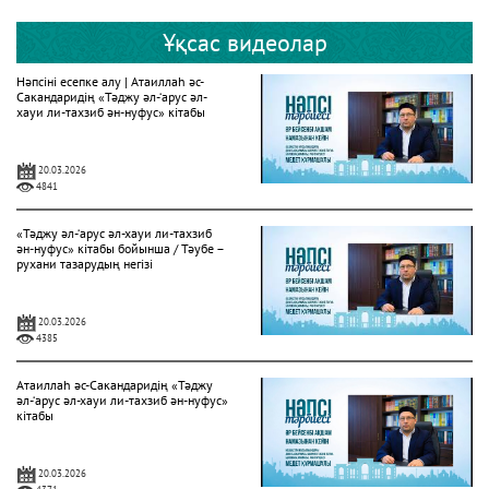
Ұқсас видеолар
Нәпсіні есепке алу | Атаиллаһ әс-
Сакандаридің «Тәджу әл-‘арус әл-
хауи ли-тахзиб ән-нуфус» кітабы
20.03.2026
4841
«Тәджу әл-‘арус әл-хауи ли-тахзиб
ән-нуфус» кітабы бойынша / Тәубе –
рухани тазарудың негізі
20.03.2026
4385
Атаиллаһ әс-Сакандаридің «Тәджу
әл-‘арус әл-хауи ли-тахзиб ән-нуфус»
кітабы
20.03.2026