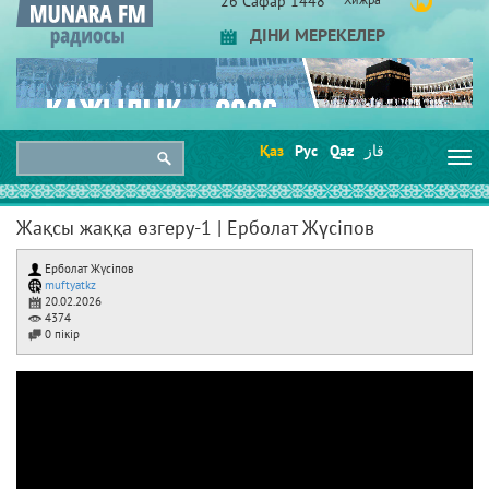
26 Сафар 1448
ДІНИ МЕРЕКЕЛЕР
Қаз
Рус
Qaz
قاز
Togg
navi
Жақсы жаққа өзгеру-1 | Ерболат Жүсіпов
Ерболат Жүсіпов
muftyatkz
20.02.2026
4374
0 пікір