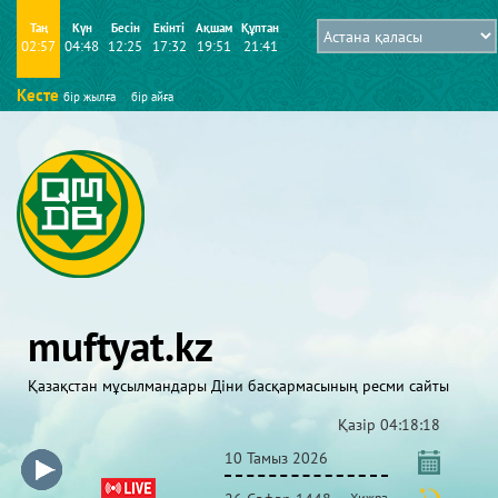
Таң
Күн
Бесін
Екінті
Ақшам
Құптан
02:57
04:48
12:25
17:32
19:51
21:41
Кесте
бір жылға
бір айға
muftyat.kz
Қазақстан мұсылмандары Діни басқармасының ресми сайты
Қазір
04:18:18
10 Тамыз 2026
Хижра