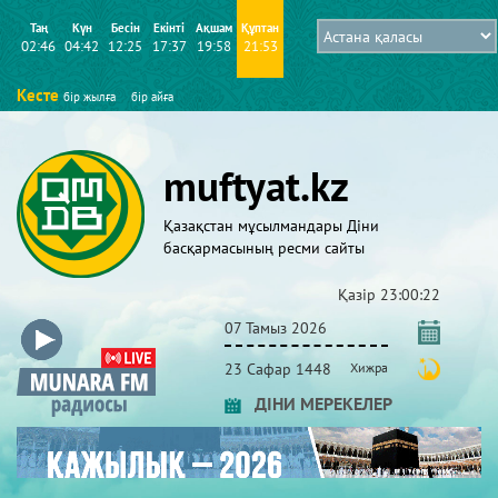
Таң
Күн
Бесін
Екінті
Ақшам
Құптан
02:46
04:42
12:25
17:37
19:58
21:53
Кесте
бір жылға
бір айға
muftyat.kz
Қазақстан мұсылмандары Діни
басқармасының ресми сайты
Қазір
23:00:22
07 Тамыз 2026
23 Сафар 1448
Хижра
ДІНИ МЕРЕКЕЛЕР