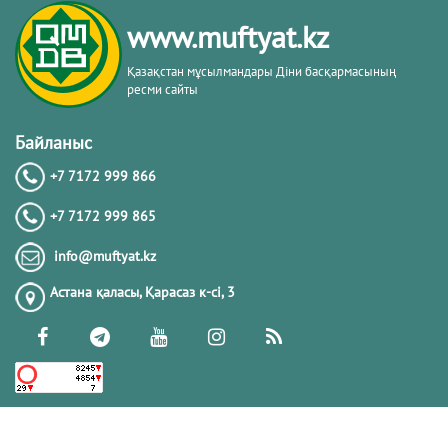
кітабы негізінде
www.muftyat.kz
20.02.2026
4307
Қазақстан мұсылмандары Діни басқармасының
ресми сайты
Әдепсіздік иманның әлсіздігіне дәлел
｜ Ерболат Жүсіпов
Байланыс
+7 7172 999 866
20.02.2026
4103
+7 7172 999 865
РАМАЗАН – РАХЫМ, КЕШІРІМ ЖӘНЕ
info@muftyat.kz
ТОЗАҚТАН ҚҰТЫЛУ АЙЫ
Астана қаласы, Қарасаз к-сi, 3
19.02.2026
7433
РАМАЗАН ҚАРСАҢЫНДАҒЫ
ПАЙҒАМБАР (ﷺ) ӨСИЕТІ