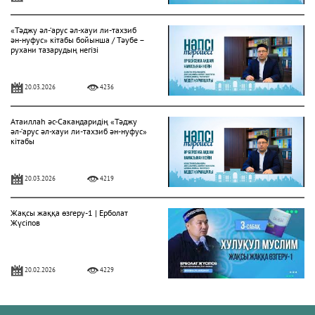
«Тәджу әл-‘арус әл-хауи ли-тахзиб
ән-нуфус» кітабы бойынша / Тәубе –
рухани тазарудың негізі
20.03.2026
4236
Атаиллаһ әс-Сакандаридің «Тәджу
әл-‘арус әл-хауи ли-тахзиб ән-нуфус»
кітабы
20.03.2026
4219
Жақсы жаққа өзгеру-1 | Ерболат
Жүсіпов
20.02.2026
4229
Жүрек сырлары 2-дәріс. Тәубе
тақырыбы. Әр-рисала әл-Қушайрия