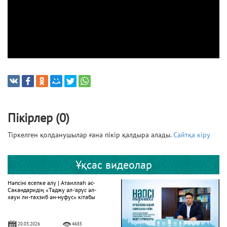
Пікірлер (0)
Тіркелген қолданушылар ғана пікір қалдыра алады.
Сайтқа кіру
Ұқсас видеолар
Нәпсіні есепке алу | Атаиллаһ әс-
Сакандаридің «Тәджу әл-‘арус әл-
хауи ли-тахзиб ән-нуфус» кітабы
20.03.2026
4685