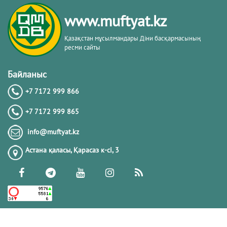
тақырыбы. Әр-рисала әл-Қушайрия
кітабы негізінде
www.muftyat.kz
20.02.2026
4356
Қазақстан мұсылмандары Діни басқармасының
ресми сайты
Әдепсіздік иманның әлсіздігіне дәлел
｜ Ерболат Жүсіпов
Байланыс
+7 7172 999 866
20.02.2026
4153
+7 7172 999 865
РАМАЗАН – РАХЫМ, КЕШІРІМ ЖӘНЕ
info@muftyat.kz
ТОЗАҚТАН ҚҰТЫЛУ АЙЫ
Астана қаласы, Қарасаз к-сi, 3
19.02.2026
7481
РАМАЗАН ҚАРСАҢЫНДАҒЫ
ПАЙҒАМБАР (ﷺ) ӨСИЕТІ