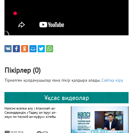
Пікірлер (0)
Тіркелген қолданушылар ғана пікір қалдыра алады.
Сайтқа кіру
Ұқсас видеолар
Нәпсіні есепке алу | Атаиллаһ әс-
Сакандаридің «Тәджу әл-‘арус әл-
хауи ли-тахзиб ән-нуфус» кітабы
20.03.2026
4736