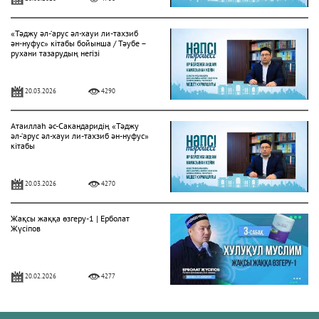
«Тәджу әл-‘арус әл-хауи ли-тахзиб
ән-нуфус» кітабы бойынша / Тәубе –
рухани тазарудың негізі
20.03.2026
4290
Атаиллаһ әс-Сакандаридің «Тәджу
әл-‘арус әл-хауи ли-тахзиб ән-нуфус»
кітабы
20.03.2026
4270
Жақсы жаққа өзгеру-1 | Ерболат
Жүсіпов
20.02.2026
4277
Жүрек сырлары 2-дәріс. Тәубе