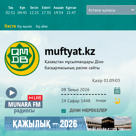
Таң
Күн
Бесін
Екінті
Ақшам
Құптан
02:51
04:45
12:25
17:35
19:54
21:47
Кесте
бір жылға
бір айға
muftyat.kz
Қазақстан мұсылмандары Діни
басқармасының ресми сайты
Қазір
01:09:03
08 Тамыз 2026
24 Сафар 1448
Хижра
ДІНИ МЕРЕКЕЛЕР