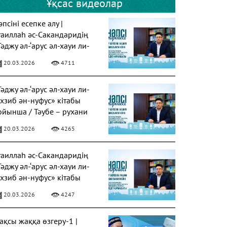
Ұқсас видеолар
псіні есепке алу |
таиллаһ әс-Сакандаридің
Тәджу әл-‘арус әл-хауи ли-
ахзиб ән-нуфус» кітабы
20.03.2026
4711
Тәджу әл-‘арус әл-хауи ли-
ахзиб ән-нуфус» кітабы
ойынша / Тәубе – рухани
азарудың негізі
20.03.2026
4265
таиллаһ әс-Сакандаридің
Тәджу әл-‘арус әл-хауи ли-
ахзиб ән-нуфус» кітабы
20.03.2026
4247
ақсы жаққа өзгеру-1 |