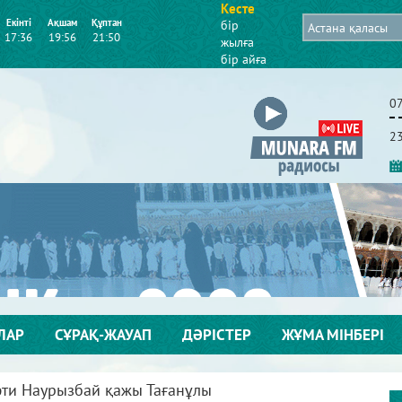
Кесте
Екінті
Ақшам
Құптан
бір
17:36
19:56
21:50
жылға
бір айға
0
2
ЛАР
СҰРАҚ-ЖАУАП
ДӘРІСТЕР
ЖҰМА МІНБЕРІ
үфти Наурызбай қажы Тағанұлы