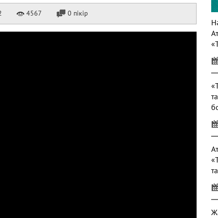
2
4567
0 пікір
Нә
А
«
т
«
т
б
т
А
«
т
Ж