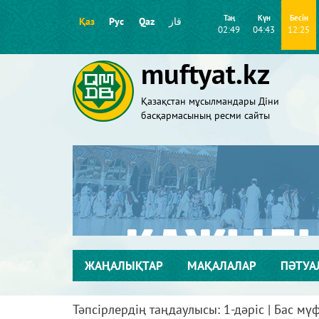
Таң
Күн
Бесін
Қаз
Рус
Qaz
قاز
02:49
04:43
12:25
muftyat.kz
Қазақстан мұсылмандары Діни
басқармасының ресми сайты
ЖАҢАЛЫҚТАР
МАҚАЛАЛАР
ПӘТУА
Тәпсірлердің таңдаулысы: 1-дәріс | Бас м