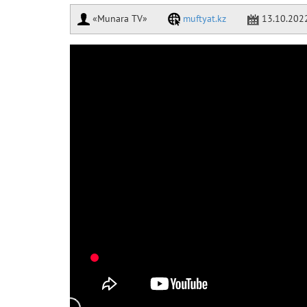
«Munara TV»
muftyat.kz
13.10.202