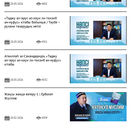
20.03.2026
4802
«Тәджу әл-‘арус әл-хауи ли-тахзиб
ән-нуфус» кітабы бойынша / Тәубе –
рухани тазарудың негізі
20.03.2026
4351
Атаиллаһ әс-Сакандаридің «Тәджу
әл-‘арус әл-хауи ли-тахзиб ән-нуфус»
кітабы
20.03.2026
4332
Жақсы жаққа өзгеру-1 | Ерболат
Жүсіпов
20.02.2026
4339