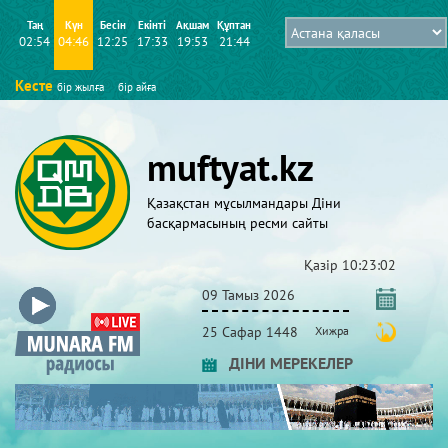
Таң
Күн
Бесін
Екінті
Ақшам
Құптан
02:54
04:46
12:25
17:33
19:53
21:44
Кесте
бір жылға
бір айға
muftyat.kz
Қазақстан мұсылмандары Діни
басқармасының ресми сайты
Қазір
10:23:02
09 Тамыз 2026
25 Сафар 1448
Хижра
ДІНИ МЕРЕКЕЛЕР