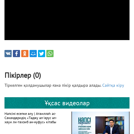
Пікірлер (0)
Тіркелген қолданушылар ғана пікір қалдыра алады.
Сайтқа кіру
Ұқсас видеолар
Нәпсіні есепке алу | Атаиллаһ әс-
Сакандаридің «Тәджу әл-‘арус әл-
хауи ли-тахзиб ән-нуфус» кітабы