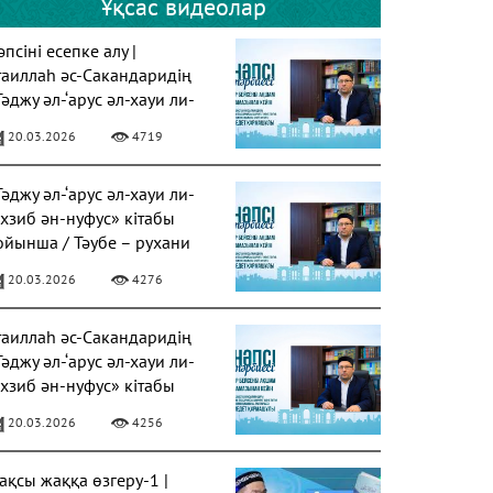
Ұқсас видеолар
псіні есепке алу |
таиллаһ әс-Сакандаридің
Тәджу әл-‘арус әл-хауи ли-
ахзиб ән-нуфус» кітабы
20.03.2026
4719
Тәджу әл-‘арус әл-хауи ли-
ахзиб ән-нуфус» кітабы
ойынша / Тәубе – рухани
азарудың негізі
20.03.2026
4276
таиллаһ әс-Сакандаридің
Тәджу әл-‘арус әл-хауи ли-
ахзиб ән-нуфус» кітабы
20.03.2026
4256
ақсы жаққа өзгеру-1 |