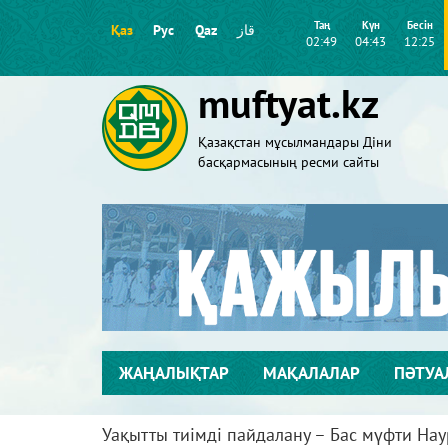
Таң
Күн
Бесін
Қаз
Рус
Qaz
قاز
02:49
04:43
12:25
muftyat.kz
Қазақстан мұсылмандары Діни
басқармасының ресми сайты
ЖАҢАЛЫҚТАР
МАҚАЛАЛАР
ПӘТУА
Уақытты тиімді пайдалану – Бас мүфти На