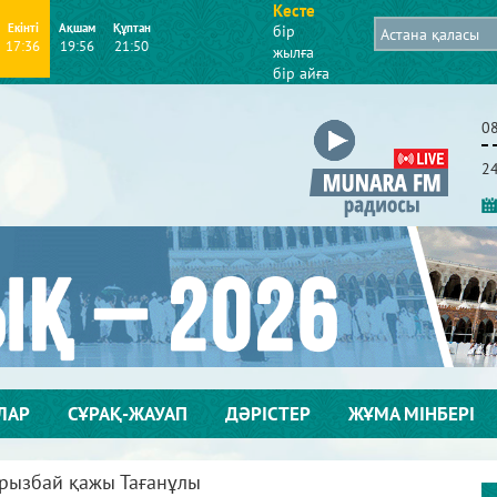
Кесте
Екінті
Ақшам
Құптан
бір
17:36
19:56
21:50
жылға
бір айға
0
2
ЛАР
СҰРАҚ-ЖАУАП
ДӘРІСТЕР
ЖҰМА МІНБЕРІ
урызбай қажы Тағанұлы