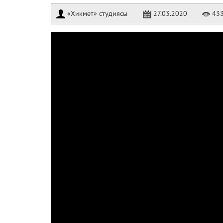
«Хикмет» студиясы
27.03.2020
43