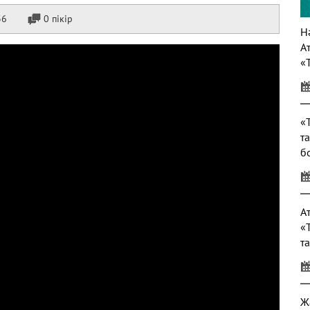
36
0 пікір
Нә
А
«
т
«
т
б
т
А
«
т
Ж