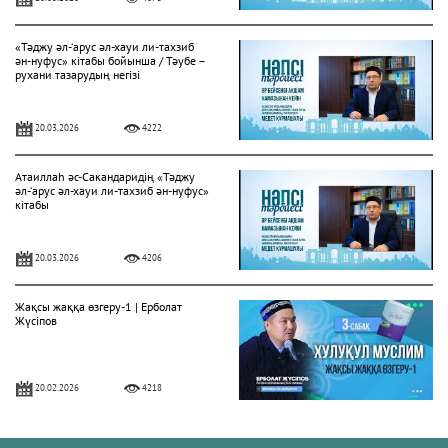
«Тәджу әл-‘арус әл-хауи ли-тахзиб
ән-нуфус» кітабы бойынша / Тәубе –
рухани тазарудың негізі
20.03.2026
4222
Атаиллаһ әс-Сакандаридің «Тәджу
әл-‘арус әл-хауи ли-тахзиб ән-нуфус»
кітабы
20.03.2026
4206
Жақсы жаққа өзгеру-1 | Ерболат
Жүсіпов
20.02.2026
4218
Жүрек сырлары 2-дәріс. Тәубе