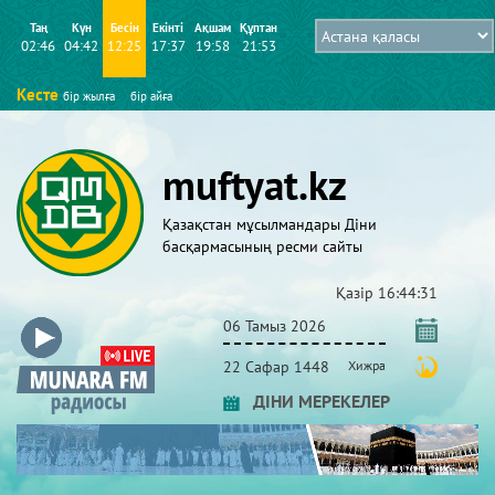
Таң
Күн
Бесін
Екінті
Ақшам
Құптан
02:46
04:42
12:25
17:37
19:58
21:53
Кесте
бір жылға
бір айға
muftyat.kz
Қазақстан мұсылмандары Діни
басқармасының ресми сайты
Қазір
16:44:31
06 Тамыз 2026
22 Сафар 1448
Хижра
ДІНИ МЕРЕКЕЛЕР