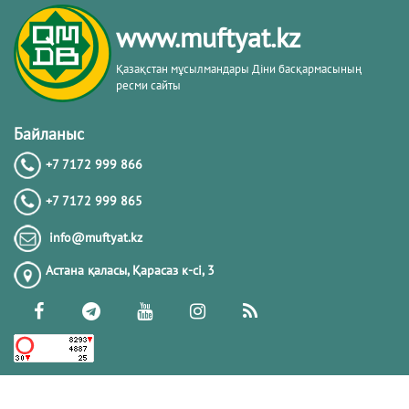
тақырыбы. Әр-рисала әл-Қушайрия
кітабы негізінде
www.muftyat.kz
20.02.2026
4294
Қазақстан мұсылмандары Діни басқармасының
ресми сайты
Әдепсіздік иманның әлсіздігіне дәлел
｜ Ерболат Жүсіпов
Байланыс
+7 7172 999 866
20.02.2026
4090
+7 7172 999 865
РАМАЗАН – РАХЫМ, КЕШІРІМ ЖӘНЕ
info@muftyat.kz
ТОЗАҚТАН ҚҰТЫЛУ АЙЫ
Астана қаласы, Қарасаз к-сi, 3
19.02.2026
7421
РАМАЗАН ҚАРСАҢЫНДАҒЫ
ПАЙҒАМБАР (ﷺ) ӨСИЕТІ