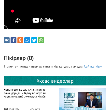
Пікірлер (0)
Тіркелген қолданушылар ғана пікір қалдыра алады.
Сайтқа кіру
Ұқсас видеолар
Нәпсіні есепке алу | Атаиллаһ әс-
Сакандаридің «Тәджу әл-‘арус әл-
хауи ли-тахзиб ән-нуфус» кітабы
20.03.2026
4673