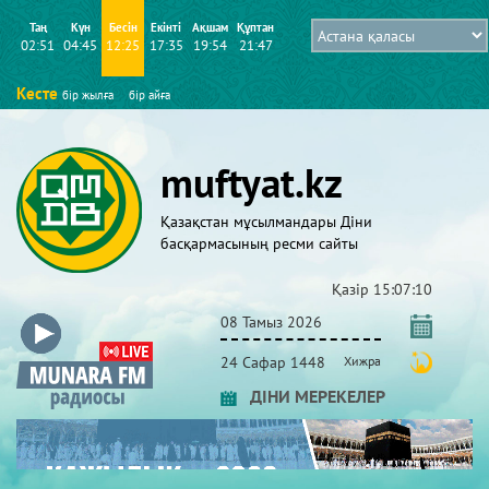
Таң
Күн
Бесін
Екінті
Ақшам
Құптан
02:51
04:45
12:25
17:35
19:54
21:47
Кесте
бір жылға
бір айға
muftyat.kz
Қазақстан мұсылмандары Діни
басқармасының ресми сайты
Қазір
15:07:10
08 Тамыз 2026
24 Сафар 1448
Хижра
ДІНИ МЕРЕКЕЛЕР