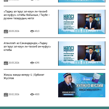
«Тәджу әл-‘арус әл-хауи ли-тахзиб
ән-нуфус» кітабы бойынша / Тәубе –
рухани тазарудың негізі
20.03.2026
4313
Атаиллаһ әс-Сакандаридің «Тәджу
әл-‘арус әл-хауи ли-тахзиб ән-нуфус»
кітабы
20.03.2026
4295
Жақсы жаққа өзгеру-1 | Ерболат
Жүсіпов
20.02.2026
4303
Жүрек сырлары 2-дәріс. Тәубе