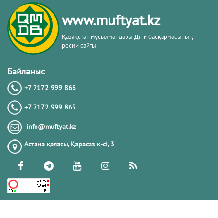
тақырыбы. Әр-рисала әл-Қушайрия
кітабы негізінде
www.muftyat.kz
20.02.2026
4380
Қазақстан мұсылмандары Діни басқармасының
ресми сайты
Әдепсіздік иманның әлсіздігіне дәлел
｜ Ерболат Жүсіпов
Байланыс
+7 7172 999 866
20.02.2026
4177
+7 7172 999 865
РАМАЗАН – РАХЫМ, КЕШІРІМ ЖӘНЕ
info@muftyat.kz
ТОЗАҚТАН ҚҰТЫЛУ АЙЫ
Астана қаласы, Қарасаз к-сi, 3
19.02.2026
7506
РАМАЗАН ҚАРСАҢЫНДАҒЫ
ПАЙҒАМБАР (ﷺ) ӨСИЕТІ