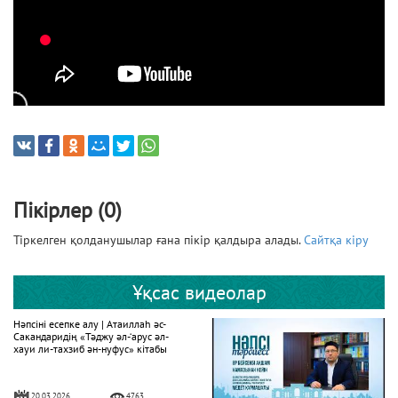
Пікірлер (0)
Тіркелген қолданушылар ғана пікір қалдыра алады.
Сайтқа кіру
Ұқсас видеолар
Нәпсіні есепке алу | Атаиллаһ әс-
Сакандаридің «Тәджу әл-‘арус әл-
хауи ли-тахзиб ән-нуфус» кітабы
20.03.2026
4763