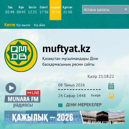
Таң
Күн
Бесін
Екінті
Ақшам
Құптан
02:49
04:43
12:25
17:36
19:56
21:50
Кесте
бір жылға
бір айға
muftyat.kz
Қазақстан мұсылмандары Діни
басқармасының ресми сайты
Қазір
21:18:22
08 Тамыз 2026
24 Сафар 1448
Хижра
ДІНИ МЕРЕКЕЛЕР