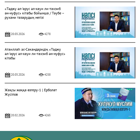
«Тәджу әл-‘арус әл-хауи ли-тахзиб
ән-нуфус» кітабы бойынша / Тәубе –
рухани тазарудың негізі
20.03.2026
4278
Атаиллаһ әс-Сакандаридің «Тәджу
әл-‘арус әл-хауи ли-тахзиб ән-нуфус»
кітабы
20.03.2026
4258
Жақсы жаққа өзгеру-1 | Ерболат
Жүсіпов
20.02.2026
4265
Жүрек сырлары 2-дәріс. Тәубе
тақырыбы. Әр-рисала әл-Қушайрия
кітабы негізінде