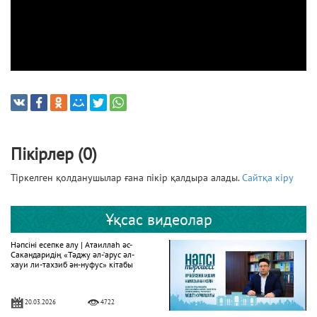
Пікірлер (0)
Тіркелген қолданушылар ғана пікір қалдыра алады.
Сайтқа кіру
Ұқсас видеолар
Нәпсіні есепке алу | Атаиллаһ әс-
Сакандаридің «Тәджу әл-‘арус әл-
хауи ли-тахзиб ән-нуфус» кітабы
20.03.2026
4722