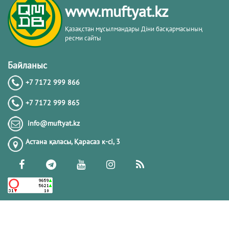
www.muftyat.kz
20.02.2026
4343
Қазақстан мұсылмандары Діни басқармасының
ресми сайты
Әдепсіздік иманның әлсіздігіне дәлел
｜ Ерболат Жүсіпов
Байланыс
+7 7172 999 866
20.02.2026
4140
+7 7172 999 865
РАМАЗАН – РАХЫМ, КЕШІРІМ ЖӘНЕ
info@muftyat.kz
ТОЗАҚТАН ҚҰТЫЛУ АЙЫ
Астана қаласы, Қарасаз к-сi, 3
19.02.2026
7468
РАМАЗАН ҚАРСАҢЫНДАҒЫ
ПАЙҒАМБАР (ﷺ) ӨСИЕТІ
03.02.2026
7365