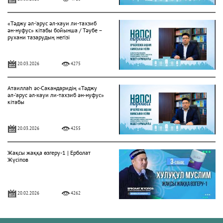
«Тәджу әл-‘арус әл-хауи ли-тахзиб
ән-нуфус» кітабы бойынша / Тәубе –
рухани тазарудың негізі
20.03.2026
4275
Атаиллаһ әс-Сакандаридің «Тәджу
әл-‘арус әл-хауи ли-тахзиб ән-нуфус»
кітабы
20.03.2026
4255
Жақсы жаққа өзгеру-1 | Ерболат
Жүсіпов
20.02.2026
4262
Жүрек сырлары 2-дәріс. Тәубе