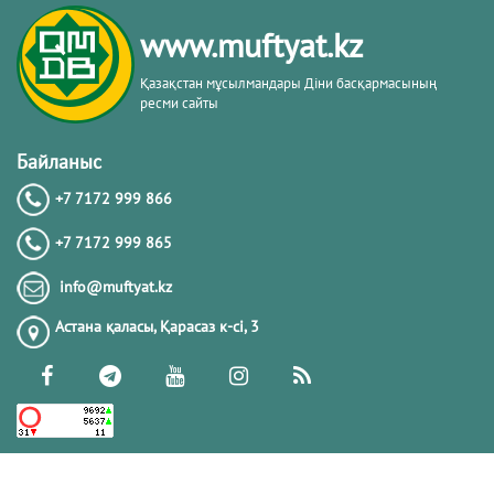
тақырыбы. Әр-рисала әл-Қушайрия
кітабы негізінде
www.muftyat.kz
20.02.2026
4340
Қазақстан мұсылмандары Діни басқармасының
ресми сайты
Әдепсіздік иманның әлсіздігіне дәлел
｜ Ерболат Жүсіпов
Байланыс
+7 7172 999 866
20.02.2026
4137
+7 7172 999 865
РАМАЗАН – РАХЫМ, КЕШІРІМ ЖӘНЕ
info@muftyat.kz
ТОЗАҚТАН ҚҰТЫЛУ АЙЫ
Астана қаласы, Қарасаз к-сi, 3
19.02.2026
7465
РАМАЗАН ҚАРСАҢЫНДАҒЫ
ПАЙҒАМБАР (ﷺ) ӨСИЕТІ