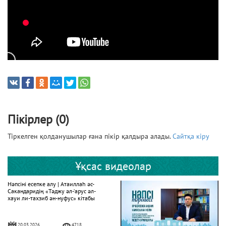
Пікірлер (0)
Тіркелген қолданушылар ғана пікір қалдыра алады.
Сайтқа кіру
Ұқсас видеолар
Нәпсіні есепке алу | Атаиллаһ әс-
Сакандаридің «Тәджу әл-‘арус әл-
хауи ли-тахзиб ән-нуфус» кітабы
20.03.2026
4718