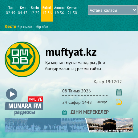
Таң
Күн
Бесін
Екінті
Ақшам
Құптан
02:49
04:43
12:25
17:36
19:56
21:50
Кесте
бір жылға
бір айға
muftyat.kz
Қазақстан мұсылмандары Діни
басқармасының ресми сайты
Қазір
19:12:12
08 Тамыз 2026
24 Сафар 1448
Хижра
ДІНИ МЕРЕКЕЛЕР