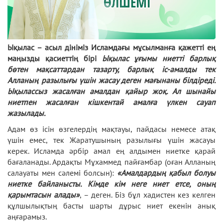
Ықылас – асыл дініміз Исламдағы мұсылманға қажетті ең
маңызды қасиеттің бірі
Ықылас ұғымы ниетті барлық
бөтен мақсаттардан тазарту, барлық іс-амалды тек
Алланың разылығы үшін жасау деген мағынаны білдіреді.
Ықылассыз жасалған амалдан қайыр жоқ. Ал шынайы
ниетпен жасалған кішкентай амалға үлкен сауап
жазылады.
Адам өз ісін өзгелердің мақтауы, пайдасы немесе атақ
үшін емес, тек Жаратушының разылығы үшін жасауы
керек. Исламда әрбір амал ең алдымен ниетке қарай
бағаланады. Ардақты
Мұхаммед пайғамбар
(оған Алланың
салауаты мен сәлемі болсын):
«Амалдардың қабыл болуы
ниетке байланысты. Кімде кім неге ниет етсе, оның
қарымтасын алады»
, – деген. Біз бұл хадистен кез келген
құлшылықтың басты шарты дұрыс ниет екенін анық
аңғарамыз.