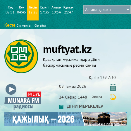
Таң
Күн
Бесін
Екінті
Ақшам
Құптан
02:51
04:45
12:25
17:35
19:54
21:47
Кесте
бір жылға
бір айға
muftyat.kz
Қазақстан мұсылмандары Діни
басқармасының ресми сайты
Қазір
13:47:30
08 Тамыз 2026
24 Сафар 1448
Хижра
ДІНИ МЕРЕКЕЛЕР