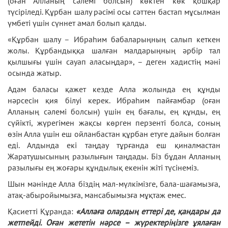
(оған Алланың сәлемі болсын) көктен көк қошқар
түсіріледі. Құрбан шалу рәсімі осы сәттен бастап мұсылман
үмбеті үшін сүннет амал болып қалды.
«Құрбан шалу – Ибраһим бабаларыңның салып кеткен
жолы. Құрбандыққа шалған малдарыңның әрбір тал
қылшығы үшін сауап аласыңдар», – деген хадистің мәні
осында жатыр.
Адам баласы қажет кезде Алла жолында ең құнды
нәрсесін қия білуі керек. Ибраһим пайғамбар (оған
Алланың сәлемі болсын) үшін ең бағалы, ең құнды, ең
сүйікті, жүрегімен жақсы көрген перзенті болса, соның
өзін Алла үшін еш ойланбастан құрбан етуге дайын болған
еді. Алдында екі таңдау тұрғанда еш қиналмастан
Жаратушысының разылығын таңдады. Біз бұдан Алланың
разылығы ең жоғары құндылық екенін жіті түсінеміз.
Шын мәнінде Алла біздің мал-мүлкімізге, бала-шағамызға,
атақ-абыройымызға, мансабымызға мұқтаж емес.
Қасиетті Құранда:
«Аллаға олардың еттері де, қандары да
жетпейді. Оған жететін нәрсе – жүректеріңізге ұялаған