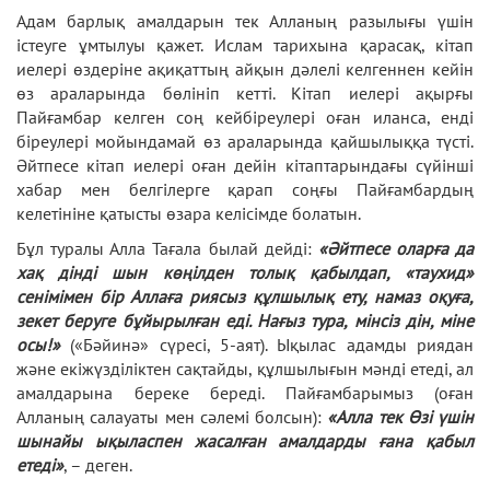
Адам барлық амалдарын тек Алланың разылығы үшін
істеуге ұмтылуы қажет. Ислам тарихына қарасақ, кітап
иелері өздеріне ақиқаттың айқын дәлелі келгеннен кейін
өз араларында бөлініп кетті. Кітап иелері ақырғы
Пайғамбар келген соң кейбіреулері оған иланса, енді
біреулері мойындамай өз араларында қайшылыққа түсті.
Әйтпесе кітап иелері оған дейін кітаптарындағы сүйінші
хабар мен белгілерге қарап соңғы Пайғамбардың
келетініне қатысты өзара келісімде болатын.
Бұл туралы Алла Тағала былай дейді:
«Әйтпесе оларға да
хақ дінді шын көңілден толық қабылдап, «таухид»
сенімімен бір Аллаға риясыз құлшылық ету, намаз оқуға,
зекет беруге бұйырылған еді. Нағыз тура, мінсіз дін, міне
осы!»
(«Бәйинә» сүресі, 5-аят). Ықылас адамды риядан
және екіжүзділіктен сақтайды, құлшылығын мәнді етеді, ал
амалдарына береке береді. Пайғамбарымыз (оған
Алланың салауаты мен сәлемі болсын):
«Алла тек Өзі үшін
шынайы ықыласпен жасалған амалдарды ғана қабыл
етеді»
, – деген.