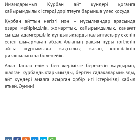
Имамдарымыз Құрбан айт күндері қоғамға
қайырымдылық істерді дәріптеуге барынша үлес қосуда.
Құрбан айттың негізгі мәні – мұсылмандар арасында
өзара мейірімділік, жомарттық, қайырымдылық, қанағат
сынды адамгершілік құндылықтарды қалыптастыру екенін
естен шығармаған абзал. Алланың рақым нұры төгілетін
айтта жұртымызға жақсылық жасап, көпшіліктің
ризашылығына бөленейік.
Алла Тағала еліміз бен жерімізге берекесін жаудырып,
шалған құрбандықтарымызды, берген садақаларымызды,
айт күндері амалға асырған әрбір игі істерімізді қабыл
еткей. Әумин!