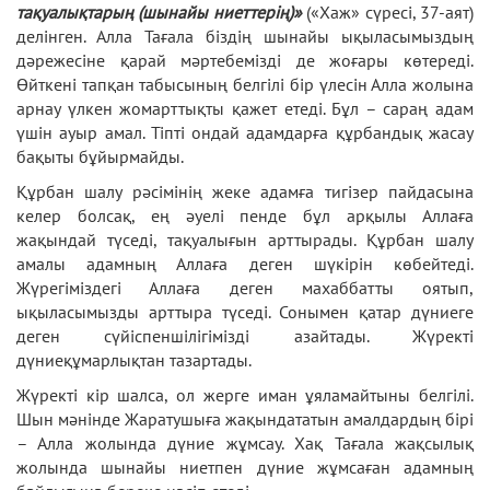
тақуалықтарың (шынайы ниеттерің)»
(«Хаж» сүресі, 37-аят)
делінген. Алла Тағала біздің шынайы ықыласымыздың
дәрежесіне қарай мәртебемізді де жоғары көтереді.
Өйткені тапқан табысының белгілі бір үлесін Алла жолына
арнау үлкен жомарттықты қажет етеді. Бұл – сараң адам
үшін ауыр амал. Тіпті ондай адамдарға құрбандық жасау
бақыты бұйырмайды.
Құрбан шалу рәсімінің жеке адамға тигізер пайдасына
келер болсақ, ең әуелі пенде бұл арқылы Аллаға
жақындай түседі, тақуалығын арттырады. Құрбан шалу
амалы адамның Аллаға деген шүкірін көбейтеді.
Жүрегіміздегі Аллаға деген махаббатты оятып,
ықыласымызды арттыра түседі. Сонымен қатар дүниеге
деген сүйіспеншілігімізді азайтады. Жүректі
дүниеқұмарлықтан тазартады.
Жүректі кір шалса, ол жерге иман ұяламайтыны белгілі.
Шын мәнінде Жаратушыға жақындататын амалдардың бірі
– Алла жолында дүние жұмсау. Хақ Тағала жақсылық
жолында шынайы ниетпен дүние жұмсаған адамның