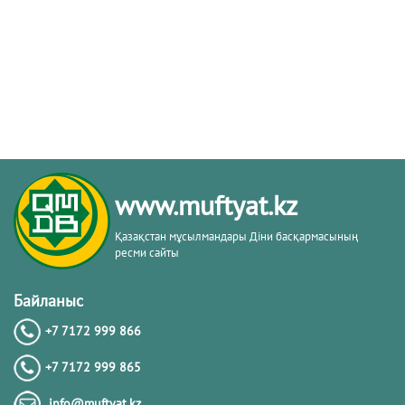
www.muftyat.kz
Қазақстан мұсылмандары Діни басқармасының
ресми сайты
Байланыс
+7 7172 999 866
+7 7172 999 865
info@muftyat.kz