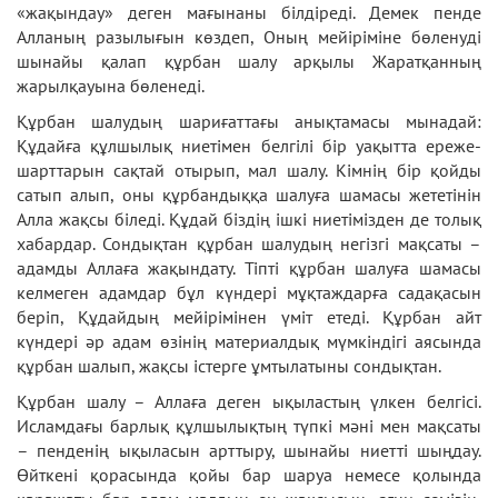
«жақындау» деген мағынаны білдіреді. Демек пенде
Алланың разылығын көздеп, Оның мейіріміне бөленуді
шынайы қалап құрбан шалу арқылы Жаратқанның
жарылқауына бөленеді.
Құрбан шалудың шариғаттағы анықтамасы мынадай:
Құдайға құлшылық ниетімен белгілі бір уақытта ереже-
шарттарын сақтай отырып, мал шалу. Кімнің бір қойды
сатып алып, оны құрбандыққа шалуға шамасы жететінін
Алла жақсы біледі. Құдай біздің ішкі ниетімізден де толық
хабардар. Сондықтан құрбан шалудың негізгі мақсаты –
адамды Аллаға жақындату. Тіпті құрбан шалуға шамасы
келмеген адамдар бұл күндері мұқтаждарға садақасын
беріп, Құдайдың мейірімінен үміт етеді. Құрбан айт
күндері әр адам өзінің материалдық мүмкіндігі аясында
құрбан шалып, жақсы істерге ұмтылатыны сондықтан.
Құрбан шалу – Аллаға деген ықыластың үлкен белгісі.
Исламдағы барлық құлшылықтың түпкі мәні мен мақсаты
– пенденің ықыласын арттыру, шынайы ниетті шыңдау.
Өйткені қорасында қойы бар шаруа немесе қолында