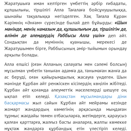
Жаратушыға иман келтірген үмбеттің әрбір ғибадаты,
құлшылығы, тіршілігі Алла Тағалаға бойсұнушылыққа,
шынайы тақуалыққа негізделген. Хақ Тағала Құран
Кәрімнің «Әнғам» сүресінде былай деп бұйырды:
«Шын
мәнінде, менің намазым да, құлшылығым да, тіршілігім де,
өлімім де әлемдердің Раббысы Алла үшін»
деп айт.
Сондықтан да мүміннің қуанышы, мерекесі де
Жаратушымен бірге, Раббысының әмір-тыйымын орындау
арқылы болады.
Алла елшісі (оған Алланың салауаты мен сәлемі болсын)
мұсылман үмбетін таныған адамға да, танымаған жанға да
ас беруді, оған қайырымдылық жасауға үндеген. Шын
мәнінде Құрбан айт ренжіскен кісілердің көңілін жібітеді.
Құрбан айт қоғамда әлеуметтік мәселелерді шешуге оң
ықпал етіп келеді.
Қазақстан мұсылмандары діни
басқармасы
жыл сайын Құрбан айт мейрамы кезінде
жомарт жандардың көмегінің арқасында мыңдаған
тұрмыс жағдайы төмен отбасыларға, жетімдерге, қараусыз
қалған қарттарға, жалғыз басты аналарға, жалпы көмекке
мұқтаж жандарға құрбандық етін үлестіріп келеді.