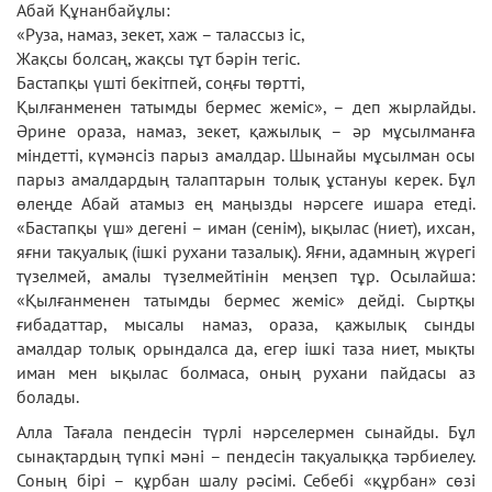
Абай Құнанбайұлы
:
«Руза, намаз, зекет, хаж – талассыз іс,
Жақсы болсаң, жақсы тұт бәрін тегіс.
Бастапқы үшті бекітпей, соңғы төртті,
Қылғанменен татымды бермес жеміс», – деп жырлайды.
Әрине ораза, намаз, зекет, қажылық – әр мұсылманға
міндетті, күмәнсіз парыз амалдар. Шынайы мұсылман осы
парыз амалдардың талаптарын толық ұстануы керек. Бұл
өлеңде Абай атамыз ең маңызды нәрсеге ишара етеді.
«Бастапқы үш» дегені – иман (сенім), ықылас (ниет), ихсан,
яғни тақуалық (ішкі рухани тазалық). Яғни, адамның жүрегі
түзелмей, амалы түзелмейтінін меңзеп тұр. Осылайша:
«Қылғанменен татымды бермес жеміс» дейді. Сыртқы
ғибадаттар, мысалы намаз, ораза, қажылық сынды
амалдар толық орындалса да, егер ішкі таза ниет, мықты
иман мен ықылас болмаса, оның рухани пайдасы аз
болады.
Алла Тағала пендесін түрлі нәрселермен сынайды. Бұл
сынақтардың түпкі мәні – пендесін тақуалыққа тәрбиелеу.
Соның бірі – құрбан шалу рәсімі. Себебі «құрбан» сөзі