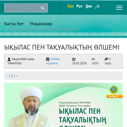
Қаз
Рус
Qaz
قاز
Togg
navi
Басты бет
Мақалалар
ЫҚЫЛАС ПЕН ТАҚУАЛЫҚТЫҢ ӨЛШЕМІ
ЫҚЫЛАС ПЕН ТАҚУАЛЫҚТЫҢ ӨЛШЕМІ
Наурызбай қажы
«Иман»
0
ТАҒАНҰЛЫ
журналы
18.05.2026
1433
пікір
–
|
A
|
+