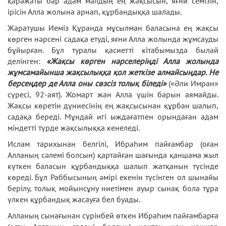
қаражаты бар адам малдың ең жақсысын, яғни семізін,
ірісін Алла жолына арнап, құрбандыққа шалады.
Жаратушы Иеміз Құранда мұсылман баласына ең жақсы
көрген нәрсені садақа етуді, яғни Алла жолында жұмсауды
бұйырған. Бұл туралы қасиетті кітабымызда былай
делінген:
«Жақсы көрген нәрселеріңді Алла жолында
жұмсамайынша жақсылыққа қол жеткізе алмайсыңдар. Не
берсеңдер де Алла оны сөзсіз толық біледі»
(«Әли Имран»
сүресі, 92-аят). Жомарт жан Алла үшін барын аямайды.
Жақсы көретін дүниесінің ең жақсысынан құрбан шалып,
садақа береді. Мұндай игі ыждағатпен орындаған адам
міндетті түрде жақсылыққа кенеледі.
Ислам тарихынан белгілі,
Ибраһим пайғамбар
(оған
Алланың сәлемі болсын) қартайған шағында қаншама жыл
күткен баласын құрбандыққа шалып жатқанын түсінде
көреді. Бұл Раббысының әмірі екенін түсінген ол шынайы
берілу, толық мойынсұну ниетімен ауыр сынақ бола тұра
үлкен құрбандық жасауға бел буады.
Алланың сынағынан сүрінбей өткен Ибраһим пайғамбарға