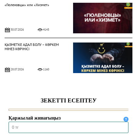
«Гюленовцы» или «Хизмет»
30.07.2026
4143
ҚЫЗМЕТКЕ АДАЛ БОЛУ – КӨРКЕМ
МІНЕЗ КӨРІНІСІ
28.07.2026
1160
Жат діни ағымдардан сақтану
жолдары
24.07.2026
1439
ҚОЛЖАЗБАЛАРДА ҰЛТТЫҢ
ҚҰНДЫЛЫҒЫ ҚАТТАЛҒАН