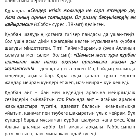
байлығына береке нәсіп етеді.
Құранда:
«Сендер игілік жолында не сарп етсеңдер де,
Алла оның орнын толтырады. Ол ризық берушілердің ең
қайырлысы»
(«Сәбә» сүресі, 39-аят) делінген.
Құрбан шалудың қоғамға тигізер пайдасы да ұшан-теңіз.
Сол үшін асыл дініміз жағдайы келген мұсылманға құрбан
шалуды міндеттеген. Тіпті Пайғамбарымыз (оған Алланың
салауаты мен сәлемі болсын):
«Шамасы жете тұра құрбан
шалмаған жан намаз оқитын орнымызға жақын да
жоламасын!»
– деп қатаң ескерткен. Иә, байдың малында
кедейдің ақысы бар. Қара суды қанағат тұтып жүрген
жандар мейрам күндері ет жеп, мәз-мейрам күй кешеді.
Құрбан айт – бай мен кедейдің арасына мейірімділік
сезімдерін сыйлайтын сәт. Расында айт – ағайын арасын
жақындастыра түсетін, адамзат баласын имандылыққа
ұйытып, қанағат пен тәубеге шақыратын ұлық мейрам. Бұл
күндері барша мұсылман құрбан шалумен ғана емес, Ұлы
Аллаға ұнамды әрбір ізгі амалы арқылы Раббысының
разылығына, рақымына жақындай түседі.