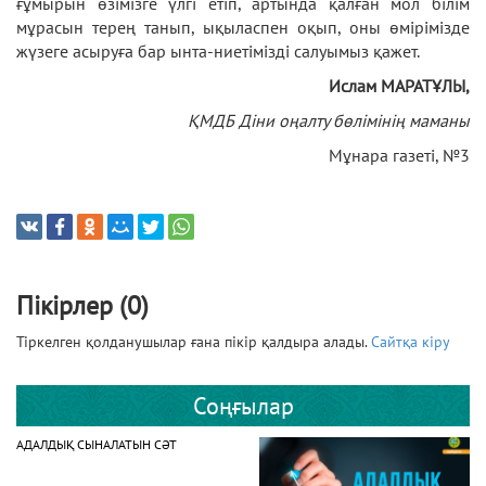
ғұмырын өзімізге үлгі етіп, артында қалған мол білім
мұрасын терең танып, ықыласпен оқып, оны өмірімізде
жүзеге асыруға бар ынта-ниетімізді салуымыз қажет.
Ислам МАРАТҰЛЫ,
ҚМДБ Діни оңалту бөлімінің маманы
Мұнара газеті, №3
Пікірлер (0)
Тіркелген қолданушылар ғана пікір қалдыра алады.
Сайтқа кіру
Соңғылар
АДАЛДЫҚ СЫНАЛАТЫН СӘТ