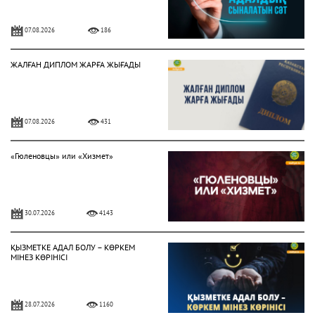
07.08.2026
186
ЖАЛҒАН ДИПЛОМ ЖАРҒА ЖЫҒАДЫ
07.08.2026
431
«Гюленовцы» или «Хизмет»
30.07.2026
4143
ҚЫЗМЕТКЕ АДАЛ БОЛУ – КӨРКЕМ
МІНЕЗ КӨРІНІСІ
28.07.2026
1160