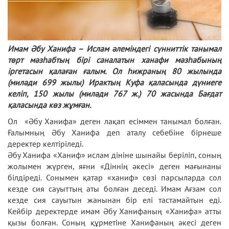
Имам Әбу Ханифа – Ислам әлеміндегі сүнниттік танымал
төрт мәзһабтың бірі саналатын ханафи мәзһабының
іргетасын қалаған ғалым. Ол һижраның 80 жылында
(миләди 699 жылы) Ирактың Куфа қаласында дүниеге
келіп, 150 жылы (миләди 767 ж.) 70 жасында Бағдат
қаласында көз жұмған.
Ол «Әбу Ханифа» деген лақап есіммен танымал болған.
Ғалымның Әбу Ханифа деп аталу себебіне бірнеше
деректер келтіріледі.
Әбу Ханифа «Ханиф» ислам дініне шынайы беріліп, соның
жолымен жүрген, яғни «Діннің әкесі» деген мағынаны
білдіреді. Сонымен қатар «ханиф» сөзі парсыларда сол
кезде сия сауыттың аты болған деседі. Имам Ағзам сол
кезде сия сауытын жанынан бір елі тастамайтын еді.
Кейбір деректерде имам Әбу Ханифаның «Ханифа» атты
қызы болған. Соның құрметіне Ханифаның әкесі деген