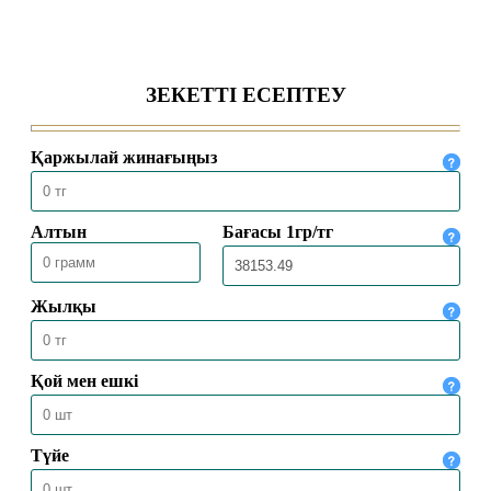
Жат діни ағымдардан сақтану
жолдары
24.07.2026
1439
ҚОЛЖАЗБАЛАРДА ҰЛТТЫҢ
ҚҰНДЫЛЫҒЫ ҚАТТАЛҒАН
23.07.2026
1414