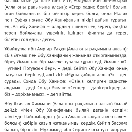
басшылығын да тілге тиек етсе, Абдулла ибн әл-Мүбәрак
(Алла оны рақымына алсын): «Егер хадис белгілі болып,
оған байланысты бір ой-пікір керек болса, онда Мәлик
пен Суфиян және Әбу Ханифаның пікірі дайын тұратын
еді. Ал Әбу Ханифа – олардың ішіндегі ең зерегі, фиқһта
терең бойлағаны, үшеуінің ішіндегі фиқһты да терең
білетіні сол еді», - деген.
Ұбайдулла ибн Амр әр-Раққи (Алла оны рақымына алсын):
«Біз Әғмаш пен Әбу Ханифаның жанында отырғанымызда,
біреу Әғмаштан бір мәселе туралы сұрап еді, Әғмаш: «О,
Нұғман! Пәтуасын бер», – деді. Сөйтіп Әбу Ханифа оның
пәтуасын беріп еді, әлгі кісі: «Мұны қайдан алдың?» – деп
сұрады. Сонда Әбу Ханифа: «Өзіңіз келтірген хадистен
алдым» – деді. Сонда Әғмаш: «Сендер – дәрігерсіңдер, ал
біз – дәріханамыз», – деп айтты.
Әбу Яхия әл-Химмани (Алла оны рақымына алсын) былай
дейді: «Мен Әбу Ханифаның былай дегенін естідім:
«Түсімде Пайғамбардың (оған Алланың салуаты мен сәлемі
болсын) қабірін қазып жатқанымды көрдім. Сөйтіп Басраға
барып, бір кісіні Мұхаммед ибн Сиринге осы түсті жоруын