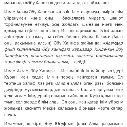
мағынада «Әбу Ханифа» деп аталғандығы айтылады.
Имам Ағзам Әбу Ханифаның өзін ілімге арнауы, өмірін ілім
үйренумен және оны басқаларға үйретіп, шәкірт
тәрбиелеумен өткізуі, осы жолдағы шынайы ниеті мен
қажырлы еңбегі ол кісінің Ислам тарихында есімі алтын
әріптермен жазылуына себеп болды. Имам Шафиғи (Алла
оны рақымына алсын) Әбу Ханифа жайында:
«Адамдар
фиқһ ғылымында Әбу Ханифаға қарыздар. Кімде-кім Әбу
Ханифаның кітаптарын оқымаса, ғылымға бойламағаны
және фиқһ ғалымы болмағаны»,
– дейді.
Имам Ағзам Әбу Ханифа – Ислам дінінің қайнар көздері
Құран мен хадис ілімін терең меңгерген ғалым. Ол
төртінші халиф Хазіреті Әлидің (Алла оған разы болсын)
дәуірінде мұсылмандардың астанасы болған әрі уақыт өте
келе ислам ілімдерінің ошағына айналған Куфа қаласында
туып, сол жерде білім алды. Ол сонымен қатар ілім үйрену
жолында қасиетті Мекке қаласына бірнеше мәрте сапар
шекті.
Имамның шәкірті Әбу Юсуфтың (оны Алла рақымына