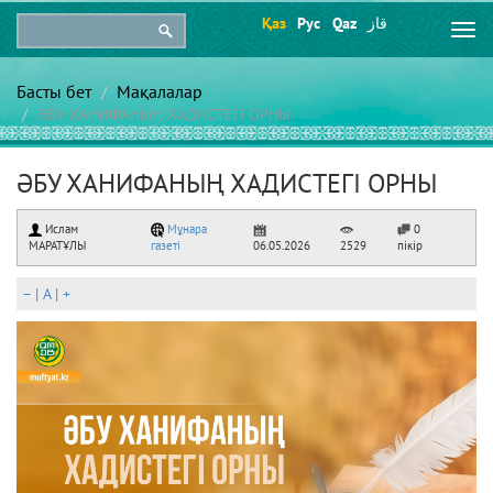
Қаз
Рус
Qaz
قاز
Togg
navi
Басты бет
Мақалалар
ӘБУ ХАНИФАНЫҢ ХАДИСТЕГІ ОРНЫ
ӘБУ ХАНИФАНЫҢ ХАДИСТЕГІ ОРНЫ
Ислам
Мұнара
0
МАРАТҰЛЫ
газеті
06.05.2026
2529
пікір
–
|
A
|
+