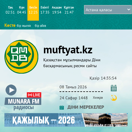
Таң
Күн
Бесін
Екінті
Ақшам
Құптан
02:51
04:45
12:25
17:35
19:54
21:47
Кесте
бір жылға
бір айға
muftyat.kz
Қазақстан мұсылмандары Діни
басқармасының ресми сайты
Қазір
14:35:54
08 Тамыз 2026
24 Сафар 1448
Хижра
ДІНИ МЕРЕКЕЛЕР