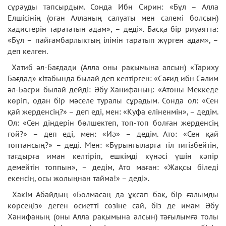
сұрауды тапсырдым. Сонда Ибн Сирин: «Бұл – Алла
Елшісінің (оған Алланың салуаты мен сәлемі болсын)
хадистерін тарататын адам», – деді». Басқа бір риуаятта:
«Бұл – пайғамбарлықтың ілімін таратып жүрген адам», –
деп келген.
Хатиб әл-Бағдади (Алла оны рақымына алсын) «Тариху
Бағдад» кітабында былай деп келтірген: «Сағид ибн Сәлим
әл-Басри былай дейді: Әбу Ханифаның: «Атоны Меккеде
көріп, одан бір мәселе туралы сұрадым. Сонда ол: «Сен
қай жерденсің?» – деп еді, мен: «Куфа еліненмін», – дедім.
Ол: «Сен діндерін бөлшектеп, топ-топ болған жерденсің
ғой?» – деп еді, мен: «Иә» – дедім. Ато: «Сен қай
топтансың?» – деді. Мен: «Бұрынғыларға тіл тигізбейтін,
тағдырға иман келтіріп, ешкімді күнәсі үшін кәпір
демейтін топпын», – дедім, Ато маған: «Жақсы біледі
екенсің, осы жолыңнан тайма!» – деді».
Хакім Абайдың «Болмасаң да ұқсап бақ, бір ғалымды
көрсеңіз» деген өсиетті сөзіне сай, біз де имам Әбу
Ханифаның (оны Алла рақымына алсын) тағылымға толы