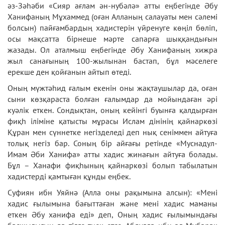
әз-Зәһәби «Сияр ағлам ән-нубәлә» атты еңбегінде Әбу
Ханифаның Мұхаммед (оған Алланың салауаты мен сәлемі
болсын) пайғамбардың хадистерін үйренуге көңіл бөліп,
осы мақсатта бірнеше мәрте сапарға шыққандығын
жазады. Ол аталмыш еңбегінде Әбу Ханифаның хижра
жыл cанағының 100-жылынан бастап, бұл мәселеге
ерекше ден қойғанын айтып өтеді.
Оның мүжтәһид ғалым екенін оны жақтаушылар да, оған
сыни көзқараста болған ғалымдар да мойындаған әрі
куәлік еткен. Сондықтан, оның кейінгі буынға қалдырған
фиқһ іліміне қатысты мұрасы Ислам дінінің қайнаркөзі
Құран мен сүннетке негізделеді деп нық сеніммен айтуға
толық негіз бар. Соның бір айғағы ретінде «Муснадул-
Имам Әби Ханифа» атты хадис жинағын айтуға болады.
Бұл – Ханафи фиқһының қайнаркөзі болып табылатын
хадистерді қамтыған құнды еңбек.
Суфиян ибн Уяйнә (Алла оны рақымына алсын): «Мені
хадис ғылымына бағыттаған және мені хадис маманы
еткен Әбу ханифа еді» деп, Оның хадис ғылымындағы