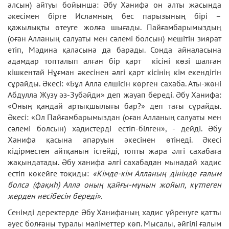
алсын) айтуы бойынша: Әбу Ханифа он алты жасында
әкесімен бірге Исламның бес парызының бірі –
қажылықты өтеуге жолға шығады. Пайғамбарымыздың
(оған Алланың салуаты мен сәлемі болсын) мешітін зиярат
етіп, Мәдина қаласына да барады. Сонда айналасына
адамдар топталып алған бір қарт кісіні көзі шалған
кішкентай Нұғман әкесінен әлгі қарт кісінің кім екендігін
сұрайды. Әкесі: «Бұл Алла елшісін көрген сахаба. Аты-жөні
Абдулла Жузу әз-Зубәйди» деп жауап береді. Әбу Ханифа:
«Оның қандай артықшылығы бар?» деп тағы сұрайды.
Әкесі: «Ол Пайғамбарымыздан (оған Алланың салуаты мен
сәлемі болсын) хадистерді естіп-білген», - дейді. Әбу
Ханифа қасына апаруын әкесінен өтінеді. Әкесі
кідірместен айтқанын істейді, топты жара әлгі сахабаға
жақындатады. Әбу ханифа әлгі сахабадан мынадай хадис
естіп көкейге тоқиды:
«Кімде-кім Алланың дінінде ғалым
болса (фақиһ) Алла оның қайғы-мұнын жойып, күтпеген
жерден несібесін береді».
Сенімді деректерде Әбу Ханифаның хадис үйренуге қатты
әуес болғаны туралы мәліметтер көп. Мысалы, әйгілі ғалым