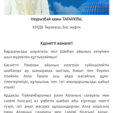
Наурызбай қажы ТАҒАНҰЛЫ,
ҚМДБ Төрағасы, Бас мүфти
Құрметті жамағат!
Баршаңызды шарапаты мол Шағбан айының келуімен
шын жүректен құттықтаймын!
Қасиетті Рамазан айының келгенін сүйіншілейтін
шағбанда әр шаңыраққа шаттық, бақыт пен береке
тілеймін. Алла Тағала осы айда жасайтын дұға-
тілектерімізді, құлшылық пен ізгі амалдарымызды қабыл
еткей!
Ардақты Пайғамбарымыз (оған Алланың салауаты мен
сәлемі болсын) өз үмбетін шағбан айы кіргенде ниетті
түзеп, ізгі амал жасауға құлшындырған. Алла елшісінің
(оған Алланың салауаты мен сәлемі болсын) хадис-