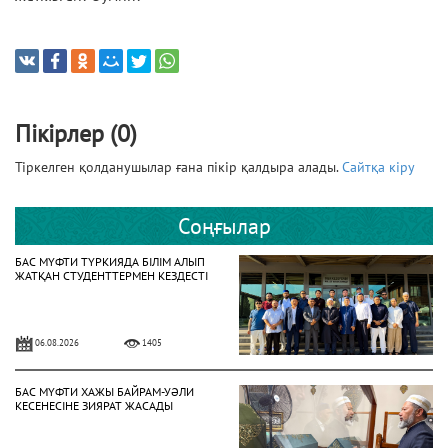
Пікірлер (0)
Тіркелген қолданушылар ғана пікір қалдыра алады.
Сайтқа кіру
Соңғылар
БАС МҮФТИ ТҮРКИЯДА БІЛІМ АЛЫП
ЖАТҚАН СТУДЕНТТЕРМЕН КЕЗДЕСТІ
06.08.2026
1405
БАС МҮФТИ ХАЖЫ БАЙРАМ-УӘЛИ
КЕСЕНЕСІНЕ ЗИЯРАТ ЖАСАДЫ