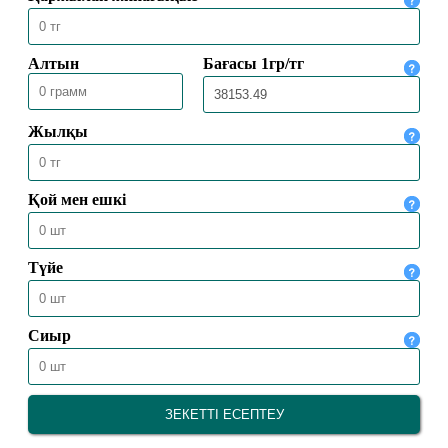
БАС МҮФТИ ТӨРАЛҚА МӘЖІЛІСІН
ӨТКІЗДІ
31.07.2026
2173