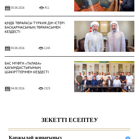
05.08.2026
911
ҚМДБ ТӨРАҒАСЫ ТҮРКИЯ ДІН ІСТЕРІ
БАСҚАРМАСЫНЫҢ ТӨРАҒАСЫМЕН
КЕЗДЕСТІ
05.08.2026
1245
БАС МҮФТИ «ТАЛАБА»
ҚАУЫМДАСТЫҒЫНЫҢ
ШӘКІРТТЕРІМЕН КЕЗДЕСТІ
04.08.2026
2323
БАС МҮФТИ ҚАЗАҚСТАННЫҢ
ТҮРКИЯДАҒЫ ТӨТЕНШЕ ЖӘНЕ
ӨКІЛЕТТІ ЕЛШІСІМЕН КЕЗДЕСТІ
04.08.2026
2027