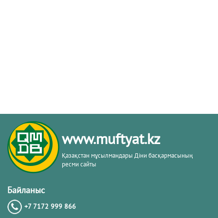
www.muftyat.kz
Қазақстан мұсылмандары Діни басқармасының
ресми сайты
Байланыс
+7 7172 999 866