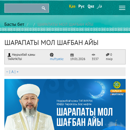
Қаз
Рус
Qaz
قاز
Togg
navi
Басты бет
ШАРАПАТЫ МОЛ ШАҒБАН АЙЫ
ШАРАПАТЫ МОЛ ШАҒБАН АЙЫ
Наурызбай қажы
0
ТАҒАНҰЛЫ
muftyatkz
19.01.2026
3537
пікір
–
|
A
|
+