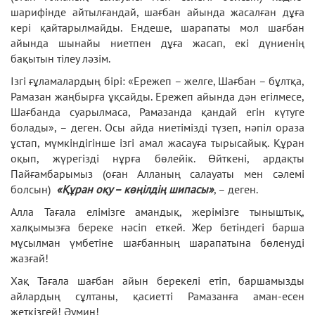
шарифінде айтылғандай, шағбан айында жасалған дұға
кері қайтарылмайды. Ендеше, шарапаты мол шағбан
айында шынайы ниетпен дұға жасап, екі дүниенің
бақытын тілеу ләзім.
Ізгі ғұламалардың бірі: «Ережеп – желге, Шағбан – бұлтқа,
Рамазан жаңбырға ұқсайды. Ережеп айында дән егілмесе,
Шағбанда суарылмаса, Рамазанда қандай егін күтуге
болады», – деген. Осы айда ниетімізді түзеп, нәпіл ораза
ұстап, мүмкіндігінше ізгі амал жасауға тырысайық. Құран
оқып, жүрегізді нұрға бөлейік. Өйткені, ардақты
Пайғамбарымыз (оған Алланың салауаты мен сәлемі
болсын)
«Құран оқу – көңілдің шипасы»
, – деген.
Алла Тағала елімізге амандық, жерімізге тыныштық,
халқымызға береке нәсіп еткей. Жер бетіндегі барша
мұсылман үмбетіне шағбанның шарапатына бөленуді
жазғай!
Хақ Тағала шағбан айын берекелі етіп, баршамызды
айлардың сұлтаны, қасиетті Рамазанға аман-есен
жеткізгей! Әумин!