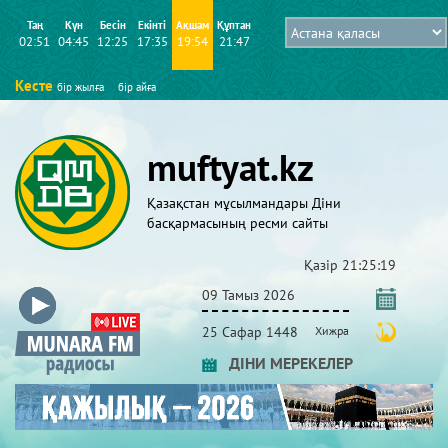
Таң
Күн
Бесін
Екінті
Ақшам
Құптан
02:51
04:45
12:25
17:35
19:54
21:47
Кесте
бір жылға
бір айға
muftyat.kz
Қазақстан мұсылмандары Діни
басқармасының ресми сайты
Қазір
21:25:19
09 Тамыз 2026
25 Сафар 1448
Хижра
ДІНИ МЕРЕКЕЛЕР