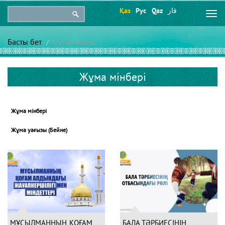
Қаз
Рус
Qaz
قاز
Togg
navi
Басты бет
Жұма мінбері
Жұма мінбері
Жұма мінбері
Жұма уағызы (Бейне)
МҰСЫЛМАННЫҢ ҚОҒАМ
БАЛА ТӘРБИЕСІНІҢ