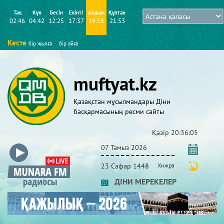
Таң
Күн
Бесін
Екінті
Ақшам
Құптан
02:46
04:42
12:25
17:37
19:58
21:53
Кесте
бір жылға
бір айға
muftyat.kz
Қазақстан мұсылмандары Діни
басқармасының ресми сайты
Қазір
20:36:06
07 Тамыз 2026
23 Сафар 1448
Хижра
ДІНИ МЕРЕКЕЛЕР