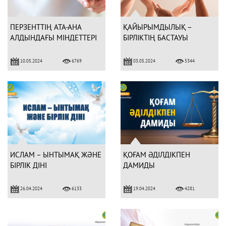
ПЕРЗЕНТТІҢ АТА-АНА
ҚАЙЫРЫМДЫЛЫҚ –
АЛДЫНДАҒЫ МІНДЕТТЕРІ
БІРЛІКТІҢ БАСТАУЫ
10.05.2024
03.05.2024
6769
5344
ИСЛАМ – ЫНТЫМАҚ ЖӘНЕ
ҚОҒАМ ӘДІЛДІКПЕН
БІРЛІК ДІНІ
ДАМИДЫ
26.04.2024
19.04.2024
6133
4281