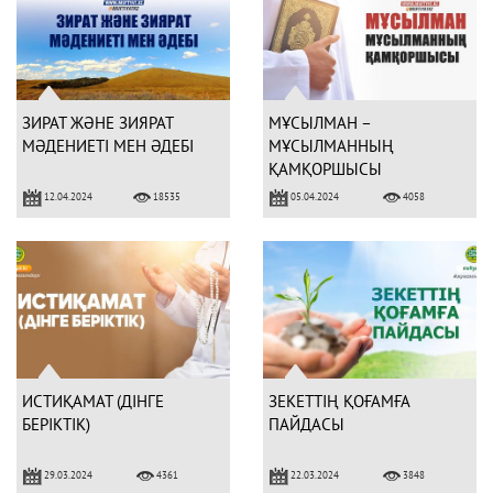
ЗИРАТ ЖӘНЕ ЗИЯРАТ
МҰСЫЛМАН –
МӘДЕНИЕТІ МЕН ӘДЕБІ
МҰСЫЛМАННЫҢ
ҚАМҚОРШЫСЫ
12.04.2024
05.04.2024
18535
4058
ИСТИҚАМАТ (ДІНГЕ
ЗЕКЕТТІҢ ҚОҒАМҒА
БЕРІКТІК)
ПАЙДАСЫ
29.03.2024
22.03.2024
4361
3848