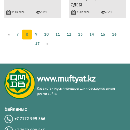
ӘДЕБІ
01.03.2024
23.02.2024
5791
7511
«
7
9
10
11
12
13
14
15
16
8
17
»
www.muftyat.kz
Қазақстан мұсылмандары Діни басқармасының
ресми сайты
Байланыс
+7 7172 999 866