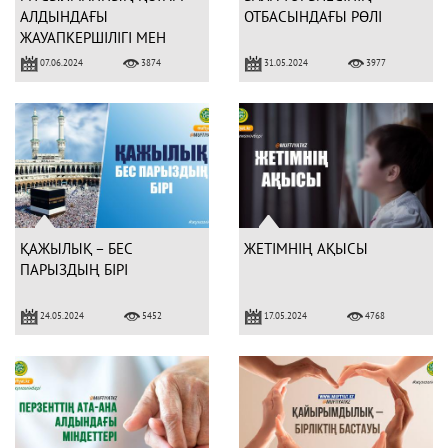
АЛДЫНДАҒЫ
ОТБАСЫНДАҒЫ РӨЛІ
ЖАУАПКЕРШІЛІГІ МЕН
МІНДЕТТЕРІ
07.06.2024
31.05.2024
3874
3977
ҚАЖЫЛЫҚ – БЕС
ЖЕТІМНІҢ АҚЫСЫ
ПАРЫЗДЫҢ БІРІ
24.05.2024
17.05.2024
5452
4768