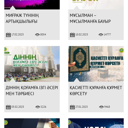
МИҒРАЖ ТҮНІНІҢ
МҰСЫЛМАН –
АРТЫҚШЫЛЫҒЫ
МҰСЫЛМАНҒА БАУЫР
17.02.2023
10.02.2023
8054
14777
ДІННІҢ ҚОҒАМҒА ІЗГІ ӘСЕРІ
ҚАСИЕТТІ ҚҰРАНҒА ҚҰРМЕТ
МЕН ТӘРБИЕСІ
КӨРСЕТУ
03.02.2023
27.01.2023
5226
9468