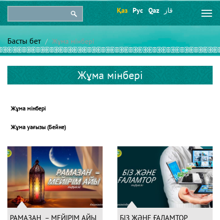
Қаз
Рус
Qaz
قاز
Togg
navi
Басты бет
Жұма мінбері
Жұма мінбері
Жұма мінбері
Жұма уағызы (Бейне)
РАМАЗАН – МЕЙІРІМ АЙЫ
БІЗ ЖӘНЕ ҒАЛАМТОР