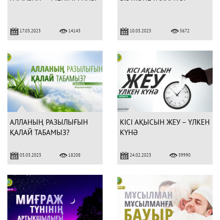
17.03.2023
10.03.2023
14143
5672
АЛЛАНЫҢ РАЗЫЛЫҒЫН
КІСІ АҚЫСЫН ЖЕУ – ҮЛКЕН
ҚАЛАЙ ТАБАМЫЗ?
КҮНӘ
03.03.2023
24.02.2023
18208
39990