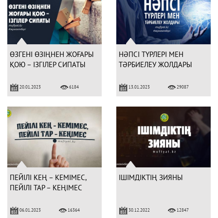
ӨЗГЕНІ ӨЗІҢНЕН ЖОҒАРЫ
НӘПСІ ТҮРЛЕРІ МЕН
ҚОЮ – ІЗГІЛЕР СИПАТЫ
ТӘРБИЕЛЕУ ЖОЛДАРЫ
20.01.2023
13.01.2023
6184
29087
ПЕЙІЛІ КЕҢ – КЕМІМЕС,
ІШІМДІКТІҢ ЗИЯНЫ
ПЕЙІЛІ ТАР – КЕҢІМЕС
06.01.2023
30.12.2022
16364
12847