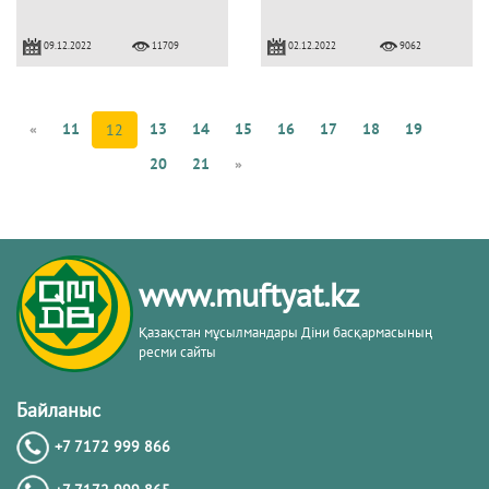
09.12.2022
02.12.2022
11709
9062
«
11
13
14
15
16
17
18
19
12
20
21
»
www.muftyat.kz
Қазақстан мұсылмандары Діни басқармасының
ресми сайты
Байланыс
+7 7172 999 866