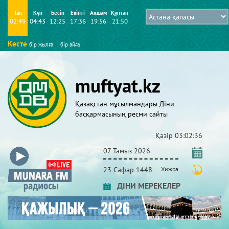
Таң
Күн
Бесін
Екінті
Ақшам
Құптан
02:49
04:43
12:25
17:36
19:56
21:50
Кесте
бір жылға
бір айға
muftyat.kz
Қазақстан мұсылмандары Діни
басқармасының ресми сайты
Қазір
03:02:36
07 Тамыз 2026
23 Сафар 1448
Хижра
ДІНИ МЕРЕКЕЛЕР