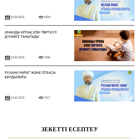
01.04.2025
6584
ИМАНДЫ ҰРПАҚ ЕЛІН ТӨРТКҮЛ
ДҮНИЕГЕ ТАНЫТАДЫ
15.02.2025
7606
РУХАНИ МҰРАТ ЖӘНЕ ОТБАСЫ
ҚҰНДЫЛЫҒЫ
14.02.2025
7017
ОТБАСЫНДАҒЫ МЕЙІРІМ – АУАДАЙ
ҚАЖЕТ ҚАСИЕТ
05.02.2025
6513