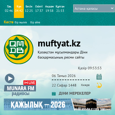
Таң
Күн
Бесін
Екінті
Ақшам
Құптан
02:46
04:42
12:25
17:37
19:58
21:53
Кесте
бір жылға
бір айға
muftyat.kz
Қазақстан мұсылмандары Діни
басқармасының ресми сайты
Қазір
09:53:53
06 Тамыз 2026
22 Сафар 1448
Хижра
ДІНИ МЕРЕКЕЛЕР