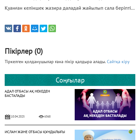
Қуанған келіншек жазира даладай жайылып сала беріпті…
Пікірлер (0)
Тіркелген қолданушылар ғана пікір қалдыра алады.
Сайтқа кіру
Соңғылар
АДАЛ ОТБАСЫ АҚ НЕКЕДЕН
БАСТАЛАДЫ
10.04.2025
6368
ИСЛАМ ЖӘНЕ ОТБАСЫ ҚҰНДЫЛЫҒЫ