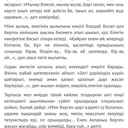
ақтарып: «Мынау білезік, мынау жүзік, бәрі сенікі, мен оны
көрге алып кетеді ғой дейсің бе, тағып ал, көркейіп жүр
қарағым…»,- деп елжірейді.
Міне қызық, енесінің қылығына көңілі бордай босап қоя
берген келіншек ауызғы бөлмеге атып шығып, қос білегін
көкірегіне басып отыра кетеді. «Қайран енем-ай, өлеріңді
білгенің бе, бұл не еткенің, қасиетіңді ғұмырыңның
соңында бірақ білдім-ау… бір-ақ ай қалғанда, бір-ақ
ай…»,- деп ағыл-тегіл жылапты.
Содан өкпесін қолына алып, өткендегі емшіге барады.
Өзінің оңбай қателескенін айтып: «Әлгі дәріңіздің күшін
қайтарып, енемді аман қалып қалатын дәрі жасап
беріңізші…»,- деп жылап-еңіреп, емшінің етегіне оралады.
Тартысы мол өмірде талай көйлек тоздырған әлгі емші
келіншекті шынтағынан сүйеп орындыққа отырғызып
қойып, былай дейді: «Мен берген дәрі кәдімгі су болатын,
адамға ешқандай зияны жоқ, менің мақсатым екеуіңді
татуластыру еді, ол орындалды… Енең Алланың берген
жасын жасайды, әзір өлмейді, бара ғой…» депті.