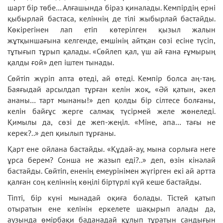
шарт бір төбе… Алғашында біраз қиналады. Кемпірдің ерні
қыбырлай бастаса, келіннің де тілі жыбырлай бастайды.
Көкірегінен лап етіп көтерілген қызыл жалын
жұтқыншағына келгенде, емшінің айтқан сөзі есіне түсіп,
тұтығып тұрып қалады. «Сөйлеп қал, үш ай ғана ғұмырың
қалды ғой» деп іштен тынады.
Сөйтіп жүріп апта өтеді, ай өтеді. Кемпір болса аң-таң.
Баяғыдай арсылдап тұрған келін жоқ, «Әй қатын, әкел
ананы… тарт мынаны!» деп қолды бір сілтесе болғаны,
келін байғұс жерге салмақ түсірмей желе жөнеледі.
Қимылы да, сөзі де жеп-жеңіл. «Міне, апа… тағы не
керек?..» деп қиылып тұрғаны.
Қарт ене ойлана бастайды. «Құдай-ау, мына сорлыға неге
ұрса берем? Сонша не жазып еді?..» деп, өзін кінәлай
бастайды. Сөйтіп, ененің емеурінімен жүгірген екі ай артта
қалған соң келіннің көңілі біртүрлі күй кеше бастайды.
Тіпті, бір күні мынадай оқиға болады. Тістей қатып
отыратын ене келінін еркелете шақырып алады да,
аузында өмірбақи баданадай құлып тұратын сандығын