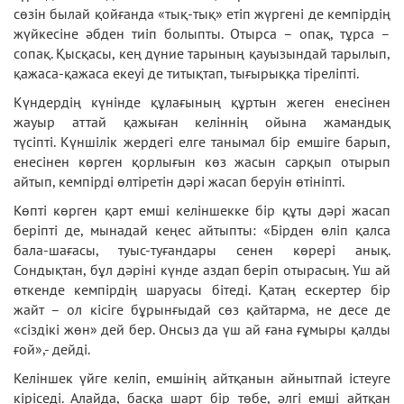
сөзін былай қойғанда «тық-тық» етіп жүргені де кемпірдің
жүйкесіне әбден тиіп болыпты. Отырса – опақ, тұрса –
сопақ. Қысқасы, кең дүние тарының қауызындай тарылып,
қажаса-қажаса екеуі де титықтап, тығырыққа тіреліпті.
Күндердің күнінде құлағының құртын жеген енесінен
жауыр аттай қажыған келіннің ойына жамандық
түсіпті. Күншілік жердегі елге танымал бір емшіге барып,
енесінен көрген қорлығын көз жасын сарқып отырып
айтып, кемпірді өлтіретін дәрі жасап беруін өтініпті.
Көпті көрген қарт емші келіншекке бір құты дәрі жасап
беріпті де, мынадай кеңес айтыпты: «Бірден өліп қалса
бала-шағасы, туыс-туғандары сенен көрері анық.
Сондықтан, бұл дәріні күнде аздап беріп отырасың. Үш ай
өткенде кемпірдің шаруасы бітеді. Қатаң ескертер бір
жайт – ол кісіге бұрынғыдай сөз қайтарма, не десе де
«сіздікі жөн» дей бер. Онсыз да үш ай ғана ғұмыры қалды
ғой»,- дейді.
Келіншек үйге келіп, емшінің айтқанын айнытпай істеуге
кіріседі. Алайда, басқа шарт бір төбе, әлгі емші айтқан