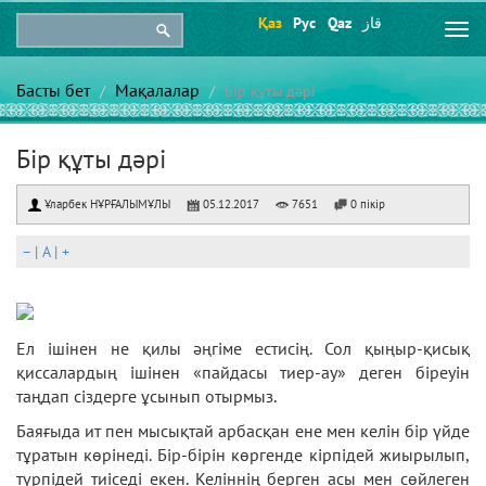
Қаз
Рус
Qaz
قاز
Togg
navi
Басты бет
Мақалалар
Бір құты дәрі
Бір құты дәрі
Ұларбек НҰРҒАЛЫМҰЛЫ
05.12.2017
7651
0 пікір
–
|
A
|
+
Ел ішінен не қилы әңгіме естисің. Сол қыңыр-қисық
қиссалардың ішінен «пайдасы тиер-ау» деген біреуін
таңдап сіздерге ұсынып отырмыз.
Баяғыда ит пен мысықтай арбасқан ене мен келін бір үйде
тұратын көрінеді. Бір-бірін көргенде кірпідей жиырылып,
түрпідей тиіседі екен. Келіннің берген асы мен сөйлеген