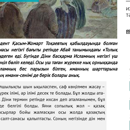
И
Т
дент Қасым-Жомарт Тоқаевтың қабылдауында болған
Б
масы негізгі бағыты ретінде Абай танымындағы «Толық
І
еген еді. Бүгінде Діни басқарма Исламның негізгі үш
өңіл бөліп келеді. Осы үш таған жүрекке нық орныққанда
ламның бес парызын білген, иманның шарттарына
ң имани-сенімі де берік болары анық.
И
ұлшылықты шын ықыласпен, саф көңілмен жасау –
М
к ілімі, ар ілімі десек те болады. Бұл жолды ата-
Діни термин ретінде ихсан деп аталғанымен, бұл
де белгілі болды. Яғни сопылық жол – қазақ
Ғасырлар бойы жалғасқан осы жолда қазақтың
алт-санасы қалыптасты. Соның негізінде дін мен