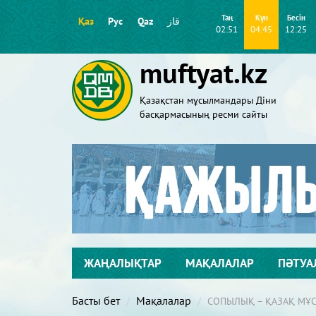
Таң
Күн
Бесін
Қаз
Рус
Qaz
قاز
02:51
04:45
12:25
muftyat.kz
Қазақстан мұсылмандары Діни
басқармасының ресми сайты
ЖАҢАЛЫҚТАР
МАҚАЛАЛАР
ПӘТУА
Басты бет
Мақалалар
СОПЫЛЫҚ – ҚАЗАҚ МҰ