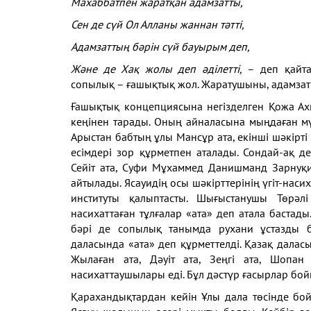
Махаббатпен жаратқан адамзатты,
Сен де сүй Ол Алланы жаннан тәтті,
Адамзаттың бәрін сүй бауырым деп,
Және де Хақ жолы деп әділетті,
– деп қайта
сопылық – ғашықтық жол. Жаратушыны, адамзат
Ғашықтық концепциясына негізделген Қожа Ахм
кеңінен тарады. Оның айналасына мыңдаған м
Арыстан бабтың ұлы Мансұр ата, екінші шәкірті
есімдері зор құрметпен аталады. Сондай-ақ 
Сейіт ата, Суфи Мұхаммед Данишманд Зарнуқи
айтылады. Ясауидің осы шәкірттерінің үгіт-на
институты қалыптасты. Шығыстанушы Төрәл
насихаттаған тұлғалар «ата» деп атала бастады
бәрі де сопылық танымда рухани ұстазды бі
даласында «ата» деп құрметтелді. Қазақ даласы
Жылаған ата, Дәуіт ата, Зеңгі ата, Шопан
насихаттаушылары еді. Бұл дәстүр ғасырлар бой
Қарахандықтардан кейін Ұлы дала төсінде бо