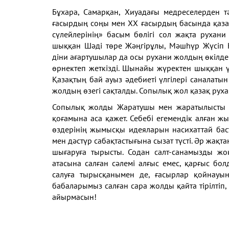
Бұхара, Самарқан, Хиуадағы медреселерден тә
ғасырдың соңы мен ХХ ғасырдың басында қаза
сүлейлерінің» басым бөлігі сол жақта рухани
шыққан Шәді төре Жәңгірұлы, Мәшһүр Жүсіп Кө
діни ағартушылар да осы рухани жолдың өкілде
өрнектеп жеткізді. Шынайы жүректен шыққан ү
Қазақтың бай ауыз әдебиеті үлгілері саналаты
жолдың өзегі сақталды. Сопылық жол қазақ рух
Сопылық жолды Жаратушы мен жаратылысты ма
қоғамына аса қажет. Себебі егемендік алған жы
өздерінің жымысқы идеяларын насихаттай бас
мен дәстүр сабақтастығына сызат түсті. Әр жақт
шығаруға тырысты. Содан салт-санамызды жо
атасына салған сәлемі алғыс емес, қарғыс бол
салуға тырысқанымен де, ғасырлар қойнауын
бабаларымыз салған сара жолды қайта тірілтіп,
айырмасын!