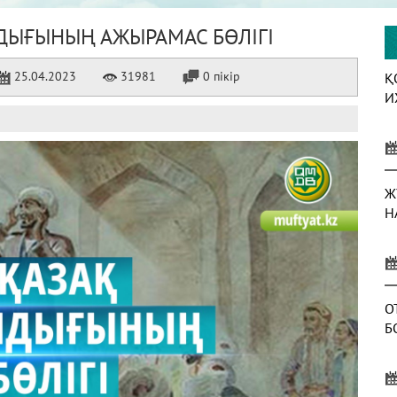
ДЫҒЫНЫҢ АЖЫРАМАС БӨЛІГІ
25.04.2023
31981
0 пікір
Қ
И
Ж
Н
О
Б