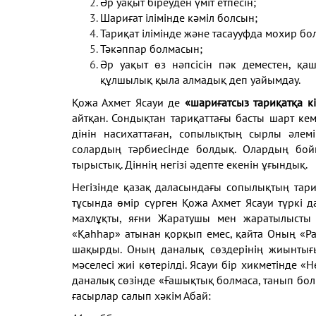
Әр уақыт біреуден үміт етпесін;
Шариғат ілімінде кәміл болсын;
Тариқат ілімінде және тасаууфда мохир бо
Тәкәппар болмасын;
Әр уақыт өз нәпсісін пәк деместен, қа
құлшылық қыла алмадық деп уайымдау.
Қожа Ахмет Ясауи де
«шариғатсыз тариқатқа кі
айтқан. Сондықтан тариқаттағы басты шарт кем
дінін насихаттаған, сопылықтың сырлы әлем
солардың тәрбиесінде болдық. Олардың бойы
тырыстық. Діннің негізі әдепте екенін ұғындық.
Негізінде қазақ даласындағы сопылықтың тари
тұсында өмір сүрген Қожа Ахмет Ясауи түркі 
махлұқты, яғни Жаратушы мен жаратылысты м
«Қаһһар» атынан қорқып емес, қайта Оның «Р
шақырды. Оның даналық сөздерінің жиынтығ
мәселесі жиі көтерілді. Ясауи бір хикметінде «Н
даналық сөзінде «Ғашықтық болмаса, танып болм
ғасырлар салып хәкім Абай: