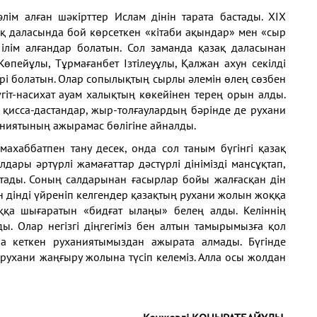
лім алған шәкірттер Ислам дінін тарата бастады. ХІХ
қ даласында бой көрсеткен «кітаби ақындар» мен «сыр
 ілім алғандар болатын. Сол заманда қазақ даласынан
пейұлы, Тұрмағанбет Ізтілеуұлы, Қалжан ахун секілді
рі болатын. Олар сопылықтың сырлы әлемін өлең сөзбен
гіт-насихат ауам халықтың көкейінен терең орын алды.
н қисса-дастандар, жыр-толғаулардың бәрінде де рухани
аниятының ажырамас бөлігіне айналды.
хаббатпен тану десек, онда сол таным бүгінгі қазақ
лдары әртүрлі жамағаттар дәстүрлі дінімізді мансұқтап,
тады. Соның салдарынан ғасырлар бойы жалғасқан дін
ан дінді үйреніп келгендер қазақтың рухани жолын жоққа
ққа шығаратын «бидғат ылаңы» белең алды. Келіннің
ды. Олар негізгі діңгегіміз бен алтын тамырымызға қол
а кеткен руханиятымыздан ажырата алмады. Бүгінде
 рухани жаңғыру жолына түсіп келеміз. Алла осы жолдан