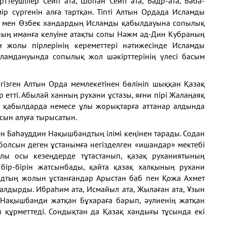
теушілер Сейіт ата, Шопан Сейіт ата, Бадр-ата, Баба-
ір сүргенін алға тартқан. Тіпті Алтын Ордада Исламды
хан мен Өзбек хандардың Исламды қабылдауына сопылық
нның иманға келуіне атақты сопы Нәжм әд-Дин Кубраның
уи жолы пірлерінің кереметтері нәтижесінде Исламды
сламдануында сопылық жол шәкірттерінің үлесі басым
гізген Алтын Орда мемлекетінен бөлініп шыққан Қазақ
етті. Абылай ханның рухани ұстазы, яғни пірі Жалаңаяқ
ер қабылдарда немесе ұлы жорықтарға аттанар алдында
сын алуға тырысатын.
ен Баһауддин Нақышбандтың ілімі кеңінен тарады. Содан
 болсын деген ұстанымға негізделген «ишандар» мектебі
ы осы кезеңдерде тұтастанып, қазақ руханиятының
 бір-бірін жатсынбады, қайта қазақ халқының рухани
ндтың жолын ұстанғандар Арыстан баб пен Қожа Ахмет
налдырды. Ибраһим ата, Исмайыл ата, Жылаған ата, Ұзын
. Нақышбанди жатқан Бұхараға барып, әулиенің жатқан
п құрметтеді. Сондықтан да Қазақ хандығы тұсында екі