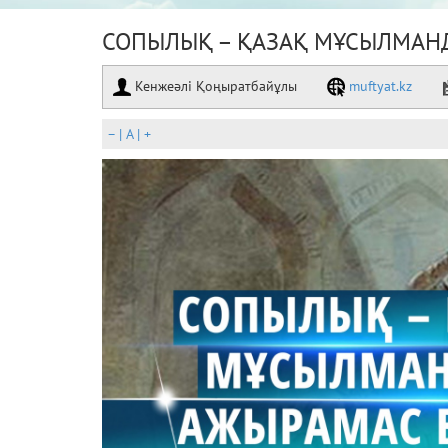
СОПЫЛЫҚ – ҚАЗАҚ МҰСЫЛМАН
Кенжеәлі Қоңыратбайұлы
muftyat.kz
–
|
A
|
+