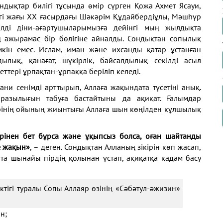
ндықтар билігі тұсында өмір сүрген Қожа Ахмет Ясауи,
ргі жағы ХХ ғасырдағы Шәкәрім Құдайбердіұлы, Мәшһүр
лді діни-ағартушыларымызға дейінгі мың жылдықта
 ажырамас бір бөлігіне айналды. Сондықтан сопылық
мүмкін емес. Ислам, иман және ихсанды қатар ұстанған
лық, қанағат, шүкірлік, байсалдылық секілді асыл
еттері ұрпақтан-ұрпаққа беріліп келеді.
ни сенімді арттырып, Аллаға жақындата түсетіні анық.
разылығын табуға бастайтыны да ақиқат. Ғалымдар
әрінің ойының жиынтығы Аллаға шын көңілден құлшылық
ірінен бет бұрса және ұқыпсыз болса, оған шайтанды
е жақын»
, – деген. Сондықтан Алланың зікірін көп жасап,
тта шынайы пірдің қолынан ұстап, ақиқатқа қадам басу
ігі туралы Сопы Аллаяр өзінің «Сәбәтул-әжизин»
н;