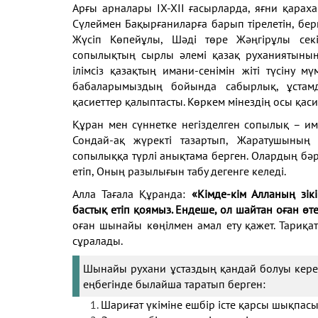
Арғы арналары ІХ-ХІІ ғасырларда, яғни қараха
Сүлеймен Бақырғаниларға барып тірелетін, бе
Жүсіп Көпейұлы, Шәді төре Жәңгірұлы секі
сопылықтың сырлы әлемі қазақ руханиятының
ілімсіз қазақтың имани-сенімін жіті түсіну 
бабаларымыздың бойында сабырлық, ұстамды
қасиеттер қалыптасты. Көркем мінездің осы қаси
Құран мен сүннетке негізделген сопылық – има
Сондай-ақ жүректі тазартып, Жаратушының 
сопылыққа түрлі анықтама берген. Олардың б
етіп, Оның разылығын табу дегенге келеді.
Алла Тағала Құранда:
«Кімде-кім Алланың зік
бастық етіп қоямыз. Ендеше, ол шайтан оған өт
оған шынайы көңілмен амал ету қажет. Тариқа
сұралады.
Шынайы рухани ұстаздың қандай болуы керект
еңбегінде былайша таратып берген:
Шариғат үкіміне ешбір істе қарсы шықпасы