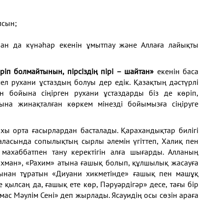
лсын;
шан да күнәһар екенін ұмытпау және Аллаға лайықты
ріп болмайтынын, пірсіздің пірі – шайтан»
екенін баса
ел рухани ұстаздың болуы дер едік. Қазақтың дәстүрлі
ін бойына сіңірген рухани ұстаздарды біз де көріп,
на жинақталған көркем мінезді бойымызға сіңіруге
хы орта ғасырлардан басталады. Қарахандықтар билігі
даласында сопылықтың сырлы әлемін үгіттеп, Халиқ пен
ахаббатпен тану керектігін алға шығарды. Алланың
ахман», «Рахим» атына ғашық болып, құлшылық жасауға
ынан тұратын «Диуани хикметінде» ғашық пен машұқ
е қылсаң да, ғашық ете көр, Пәруәрдігәр» десе, тағы бір
ас Мәулім Сені» деп жырлады. Ясауидің осы сөзін араға