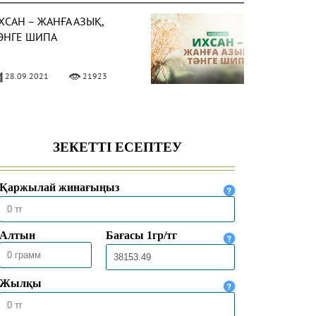
ХСАН – ЖАНҒА АЗЫҚ,
ӘНГЕ ШИПА
28.09.2021
21923
ІЛІМ ІЗДЕНУ (ПАЙДАЛЫ
ЛІМ)
26.08.2021
27776
ХСАН ІЛІМІ ЖӘНЕ РИЯ
ӘСЕЛЕСІ
12.08.2021
9804