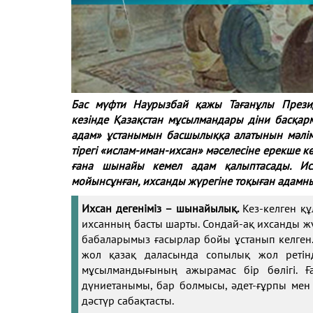
Бас мүфти Наурызбай қажы Тағанұлы Прези
кезінде Қазақстан мұсылмандары діни басқар
адам» ұстанымын басшылыққа алатынын мәлімд
тірегі «ислам-иман-ихсан» мәселесіне ерекше к
ғана шынайы кемел адам қалыптасады. Ис
мойынсұнған, ихсанды жүрегіне тоқыған адамны
Ихсан дегеніміз
– шынайылық.
Кез-келген қ
ихсанның басты шарты. Сондай-ақ ихсанды жүре
бабаларымыз ғасырлар бойы ұстанып келген. 
жол қазақ даласында сопылық жол ретін
мұсылмандығының ажырамас бір бөлігі. 
дүниетанымы, бар болмысы, әдет-ғұрпы мен с
дәстүр сабақтасты.