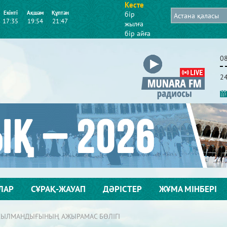
Кесте
Екінті
Ақшам
Құптан
бір
17:35
19:54
21:47
жылға
бір айға
0
2
ЛАР
СҰРАҚ-ЖАУАП
ДӘРІСТЕР
ЖҰМА МІНБЕРІ
СЫЛМАНДЫҒЫНЫҢ АЖЫРАМАС БӨЛІГІ