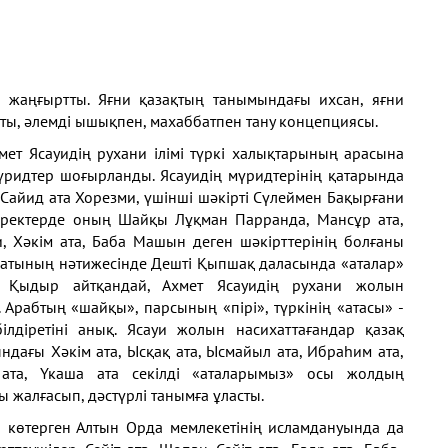
 жаңғыртты. Яғни қазақтың танымындағы ихсан, яғни
ты, әлемді ышықпен, махаббатпен тану концепциясы.
ет Ясауидің рухани ілімі түркі халықтарының арасына
үридтер шоғырланды. Ясауидің мүридтерінің қатарында
 Сайид ата Хорезми, үшінші шәкірті Сүлеймен Бақырғани
деректерде оның Шайқы Лұқман Парранда, Мансұр ата,
, Хәкім ата, Баба Машын деген шәкірттерінің болғаны
сихатының нәтижесінде Дешті Қыпшақ даласында «аталар»
і Қыдыр айтқандай, Ахмет Ясауидің рухани жолын
. Арабтың «шайқы», парсының «пірі», түркінің «атасы» -
лдіретіні анық. Ясауи жолын насихаттағандар қазақ
ндағы Хәкім ата, Ысқақ ата, Ысмайыл ата, Ибраһим ата,
 ата, Үкаша ата секілді «аталарымыз» осы жолдың
ы жалғасып, дәстүрлі танымға ұласты.
й көтерген Алтын Орда мемлекетінің исламдануында да