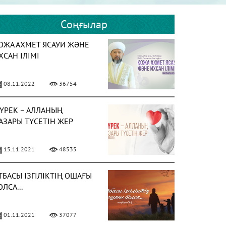
Соңғылар
ОЖА АХМЕТ ЯСАУИ ЖӘНЕ
ХСАН ІЛІМІ
08.11.2022
36754
ҮРЕК – АЛЛАНЫҢ
АЗАРЫ ТҮСЕТІН ЖЕР
15.11.2021
48535
ТБАСЫ ІЗГІЛІКТІҢ ОШАҒЫ
ОЛСА...
01.11.2021
37077