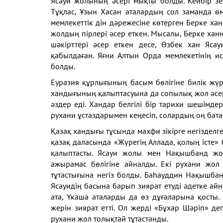
Ясауи жолының әсері мықты болды. Кейбір зерт
Тұқлас, Ұзын Хасан аталардың сол заманда өм
мемлекеттік дін дәрежесіне көтерген Берке 
жолдың пірлері әсер еткен. Мысалы, Берке ха
шәкірттері әсер еткен десе, Өзбек хан Яса
қабылдаған. Яғни Алтын Орда мемлекетінің и
болды.
Еуразия құрлығының басым бөлігіне билік жүр
хандығының қалыптасуына да сопылық жол әсер 
әздер еді. Хандар белгілі бір тарихи шешімд
рухани ұстаздарымен кеңесіп, солардың оң бата
Қазақ хандығы тұсында махфи зікірге негізделг
қазақ даласында «Жүрегің Аллада, қолың істе»
қалыптасты. Ясауи жолы мен Нақышбанд жол
ажырамас бөлігіне айналды. Екі рухани жол
тұтастығына негіз болды. Баһауддин Нақышба
Ясауидің басына барып зиярат етуді әдетке ай
ата, Үкаша аталарды да өз дұғаларына қосты
жерін зиярат етті. Ол жерді «Бұхар Шәріп» де
рухани жол толықтай тұтастанды.