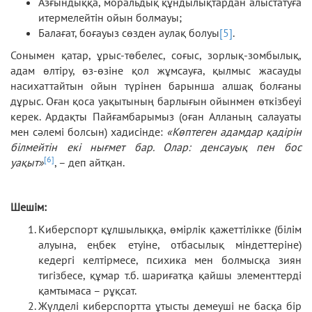
Азғындыққа, моральдық құндылықтардан алыстатуға
итермелейтін ойын болмауы;
Балағат, боғауыз сөзден аулақ болуы
[5]
.
Сонымен қатар, ұрыс-төбелес, соғыс, зорлық-зомбылық,
адам өлтіру, өз-өзіне қол жұмсауға, қылмыс жасауды
насихаттайтын ойын түрінен барынша алшақ болғаны
дұрыс. Оған қоса уақытының барлығын ойынмен өткізбеуі
керек. Ардақты Пайғамбарымыз (оған Алланың салауаты
мен сәлемі болсын) хадисінде:
«Көптеген адамдар қадірін
білмейтін екі нығмет бар. Олар: денсауық пен бос
[6]
уақыт»
, – деп айтқан.
Шешім:
Киберспорт құлшылыққа, өмірлік қажеттілікке (білім
алуына, еңбек етуіне, отбасылық міндеттеріне)
кедергі келтірмесе, психика мен болмысқа зиян
тигізбесе, құмар т.б. шариғатқа қайшы элементтерді
қамтымаса – рұқсат.
Жүлделі киберспортта ұтысты демеуші не басқа бір