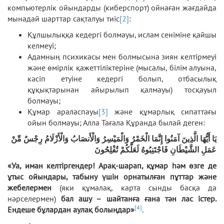
компьютерлік ойындарды (киберспорт) ойнаған жағдайда
мынадай шарттар сақталуы тиіс
[2]
:
Құлшылыққа кедергі болмауы, ислам сеніміне қайшы
келмеуі;
Адамның психикасы мен болмысына зиян келтірмеуі
және өмірлік қажеттіліктеріне (мысалы, білім алуына,
кәсіп етуіне кедергі болып, отбасылық
құқықтарынан айырылып қалмауы) тосқауыл
болмауы;
Құмар араласпауы
[3]
және құмарлық сипаттағы
ойын болмауы; Алла Тағала Құранда былай деген:
يَا أَيُّهَا الَّذِينَ آمَنُوا إِنَّمَا الْخَمْرُ وَالْمَيْسِرُ وَالْأَنصَابُ وَالْأَزْلَامُ رِجْسٌ مِّنْ
عَمَلِ الشَّيْطَانِ فَاجْتَنِبُوهُ لَعَلَّكُمْ تُفْلِحُونَ
«Уа, иман келтіргендер! Арақ-шарап, құмар һәм өзге де
ұтыс ойындары, табыну үшін орнатылған пұттар және
жебелермен
(яки құмалақ, карта сынды басқа да
нәрселермен)
бал ашу – шайтанға ғана тән лас істер.
[4]
Ендеше бұлардан аулақ болыңдар»
.