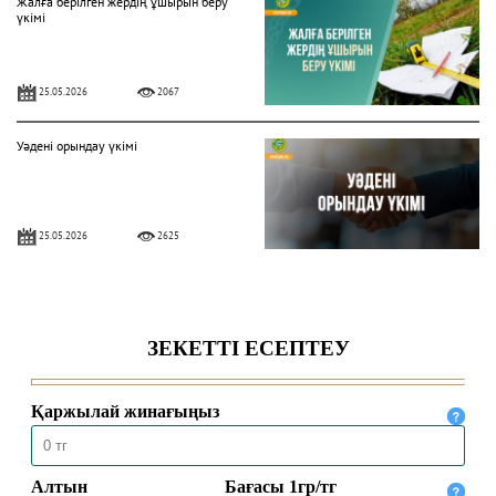
Жалға берілген жердің ұшырын беру
үкімі
25.05.2026
2067
Уәдені орындау үкімі
25.05.2026
2625
ДИПФЕЙК (DEEPFAKE) ҮКІМІ
09.01.2026
10642
ФОЛЛОВЕР САНЫН АҚЫҒА
АРТТЫРУДЫҢ ҮКІМІ