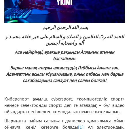
بسم الله الرحمن الرحيم
الحمد لله ربّ العالمين و الصلاة و السلام على خير خلقه محمـد و
آله و أصحابه أجمعين
Аса мейірімді, ерекше рақымды Алланың атымен
бастаймын.
Барша мадақ атаулы әлемдердің Раббысы Аллаға тән.
Адамзаттың асылы Мұхаммедке, оның отбасы мен барша
сахабаларына салауат пен сәлем болғай!
Киберспорт (ағылш. cybersport, «компьютерлік спорт»
немесе «электронды спорт» деп те аталады) – бұл видео
ойындарға негізделген командалық немесе жеке жарыс.
Шариғатта тыйым салынған дүниелер қамтылмаса ойын
ойнауға, көңіл көтеруге болады
[1]
. Ал электрондық,