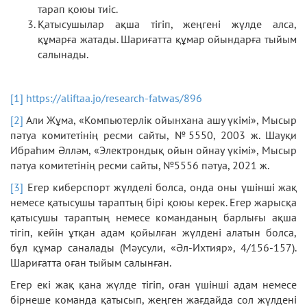
тарап қоюы тиіс.
Қатысушылар ақша тігіп, жеңгені жүлде алса,
құмарға жатады. Шариғатта құмар ойындарға тыйым
салынады.
[1]
https://aliftaa.jo/research-fatwas/896
[2]
Али Жұма, «Компьютерлік ойынхана ашу үкімі», Мысыр
пәтуа комитетінің ресми сайты, №5550, 2003 ж. Шауқи
Ибраһим Әлләм, «Электрондық ойын ойнау үкімі», Мысыр
пәтуа комитетінің ресми сайты, №5556 пәтуа, 2021 ж.
[3]
Егер киберспорт жүлделі болса, онда оны үшінші жақ
немесе қатысушы тараптың бірі қоюы керек. Егер жарысқа
қатысушы тараптың немесе команданың барлығы ақша
тігіп, кейін ұтқан адам қойылған жүлдені алатын болса,
бұл құмар саналады (Мәусули, «Әл-Ихтияр», 4/156-157).
Шариғатта оған тыйым салынған.
Егер екі жақ қана жүлде тігіп, оған үшінші адам немесе
бірнеше команда қатысып, жеңген жағдайда сол жүлдені