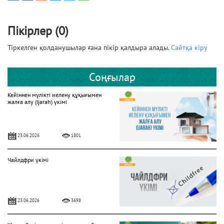
Пікірлер (0)
Тіркелген қолданушылар ғана пікір қалдыра алады.
Сайтқа кіру
Соңғылар
Кейіннен мүлікті иелену құқығымен
жалға алу (Ijarah) үкімі
23.06.2026
1801
Чайлдфри үкімі
23.06.2026
3698