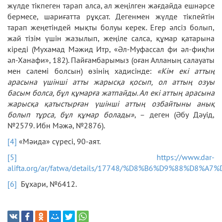
жүлде тікпеген тарап алса, ал жеңілген жағдайда ешнәрсе
бермесе, шариғатта рұқсат. Дегенмен жүлде тікпейтін
тарап жеңетіндей мықты болуы керек. Егер әлсіз болып,
жай тізім үшін жазылып, жеңіле салса, құмар қатарына
кіреді (Мухамад Мәжид Итр, «Әл-Муфассал фи әл-фиқһи
әл-Ханафи», 182). Пайғамбарымыз (оған Алланың салауаты
мен сәлемі болсын) өзінің хадисінде:
«Кім екі аттың
арасына үшінші атты жарысқа қосып, ол аттың озуы
басым болса, бұл құмарға жатпайды. Ал екі аттың арасына
жарысқа қатыстырған үшінші аттың озбайтыны анық
болып тұрса, бұл құмар болады»
, – деген (Әбу Дәуід,
№2579. Ибн Мәжә, №2876).
[4]
«Мәида» сүресі, 90-аят.
[5]
https://www.dar-
alifta.org/ar/fatwa/details/17748/%D8%B6%D9%88%D8%A
[6]
Бұхари, №6412.