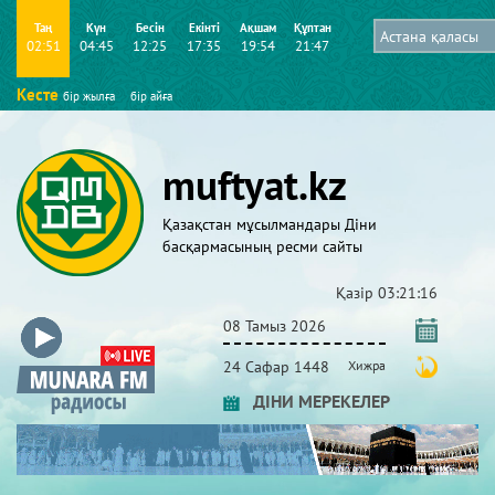
Таң
Күн
Бесін
Екінті
Ақшам
Құптан
02:51
04:45
12:25
17:35
19:54
21:47
Кесте
бір жылға
бір айға
muftyat.kz
Қазақстан мұсылмандары Діни
басқармасының ресми сайты
Қазір
03:21:17
08 Тамыз 2026
24 Сафар 1448
Хижра
ДІНИ МЕРЕКЕЛЕР