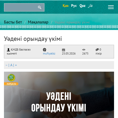
Қаз
Рус
Qaz
قاز
Togg
navi
Басты бет
Мақалалар
Уәдені орындау үкімі
Уәдені орындау үкімі
ҚМДБ Баспасөз
0
қызметі
muftyatkz
25.05.2026
2675
пікір
–
|
A
|
+