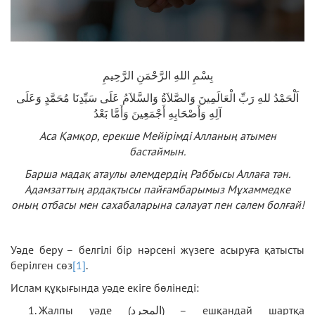
بِسْمِ اللهِ الرَّحْمَنِ الرَّحِيمِ
اَلْحَمْدُ للهِ رَبِّ الْعَالَمِينَ وَالصَّلاَةُ وَالسَّلاَمُ عَلَى سَيِّدِنَا مُحَمَّدٍ وَعَلَى
آلِهِ وَأَصْحَابِهِ أَجْمَعِينَ وَأَمَّا بَعْدُ
Аса Қамқор
,
ерекше Мейірімді Алланың атымен
бастаймын.
Барша мадақ атаулы әлемдердің Раббысы Аллаға тән.
Адамзаттың ардақтысы пайғамбарымыз Мұхаммедке
оның отбасы мен сахабаларына салауат пен сәлем болғай!
Уәде беру – белгілі бір нәрсені жүзеге асыруға қатысты
берілген сөз
[1]
.
Ислам құқығында уәде екіге бөлінеді:
Жалпы уәде (المجرد) – ешқандай шартқа