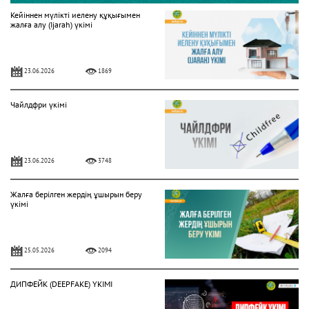
Кейіннен мүлікті иелену құқығымен
жалға алу (Ijarah) үкімі
23.06.2026
1869
Чайлдфри үкімі
23.06.2026
3748
Жалға берілген жердің ұшырын беру
үкімі
25.05.2026
2094
ДИПФЕЙК (DEEPFAKE) ҮКІМІ