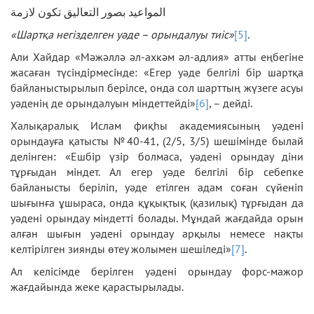
المواعيد بصور التعاليق تكون لازمة
«Шартқа негізделген уәде – орындалуы тиіс»
[5]
.
Али Хайдар «Мәжәллә әл-ахкәм әл-адлия» атты еңбегіне
жасаған түсіндірмесінде: «Егер уәде белгілі бір шартқа
байланыстырылып берілсе, онда сол шарттың жүзеге асуы
уәденің де орындалуын міндеттейді»
[6]
, – дейді.
Халықаралық Ислам фиқһы академиясының уәдені
орындауға қатысты №40-41, (2/5, 3/5) шешімінде былай
делінген: «Ешбір үзір болмаса, уәдені орындау діни
тұрғыдан міндет. Ал егер уәде белгілі бір себепке
байланысты беріліп, уәде етілген адам соған сүйеніп
шығынға ұшыраса, онда құқықтық (қазилық) тұрғыдан да
уәдені орындау міндетті болады. Мұндай жағдайда орын
алған шығын уәдені орындау арқылы немесе нақты
келтірілген зиянды өтеу жолымен шешіледі»
[7]
.
Ал келісімде берілген уәдені орындау форс-мажор
жағдайында жеке қарастырылады.