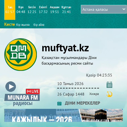
Таң
Күн
Бесін
Екінті
Ақшам
Құптан
02:57
04:48
12:25
17:32
19:51
21:41
Кесте
бір жылға
бір айға
muftyat.kz
Қазақстан мұсылмандары Діни
басқармасының ресми сайты
Қазір
04:23:35
10 Тамыз 2026
26 Сафар 1448
Хижра
ДІНИ МЕРЕКЕЛЕР