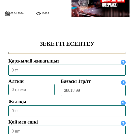
09.01.2026
10698
ФОЛЛОВЕР САНЫН АҚЫҒА
АРТТЫРУДЫҢ ҮКІМІ
09.01.2026
6007
БИОТОКПЕН ЕМДЕУ ҮКІМІ
09.01.2026
6201