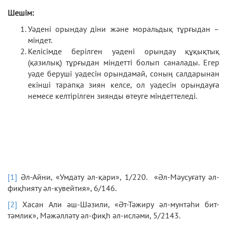
Шешім:
Уәдені орындау діни және моральдық тұрғыдан –
міндет.
Келісімде берілген уәдені орындау құқықтық
(қазилық) тұрғыдан міндетті болып саналады. Егер
уәде беруші уәдесін орындамай, соның салдарынан
екінші тарапқа зиян келсе, ол уәдесін орындауға
немесе келтірілген зиянды өтеуге міндеттеледі.
[1]
Әл-Айни, «Умдату әл-қари», 1/220. «Әл-Мәусуғату әл-
фиқһияту әл-кувейтия», 6/146.
[2]
Хасан Али әш-Шәзили, «Әт-Тәжиру әл-мунтәһи бит-
тәмлик», Мәжәлләту әл-фиқһ әл-исләми, 5/2143.