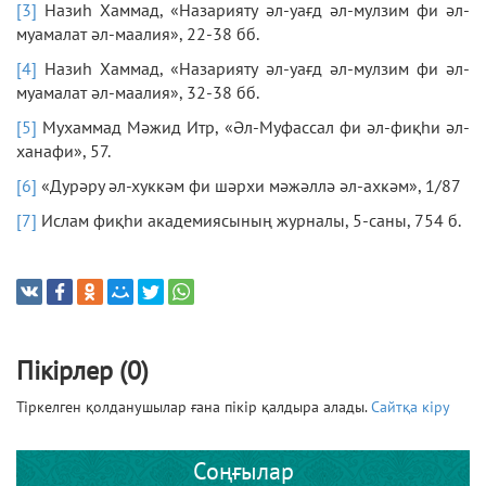
[3]
Назиһ Хаммад, «Назарияту әл-уағд әл-мулзим фи әл-
муамалат әл-маалия», 22-38 бб.
[4]
Назиһ Хаммад, «Назарияту әл-уағд әл-мулзим фи әл-
муамалат әл-маалия», 32-38 бб.
[5]
Мухаммад Мәжид Итр, «Әл-Муфассал фи әл-фиқһи әл-
ханафи», 57.
[6]
«Дурәру әл-хуккәм фи шәрхи мәжәллә әл-ахкәм», 1/87
[7]
Ислам фиқһи академиясының журналы, 5-саны, 754 б.
Пікірлер (0)
Тіркелген қолданушылар ғана пікір қалдыра алады.
Сайтқа кіру
Соңғылар