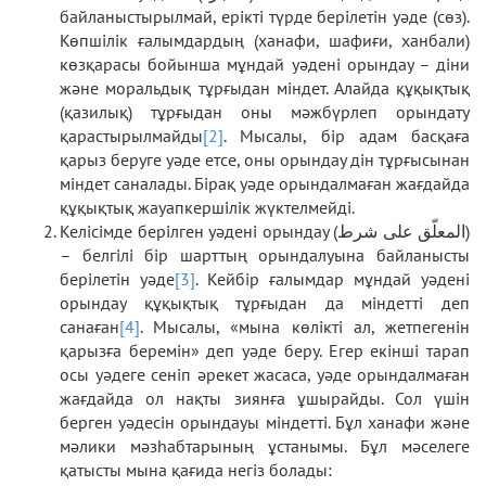
байланыстырылмай, ерікті түрде берілетін уәде (сөз).
Көпшілік ғалымдардың (ханафи, шафиғи, ханбали)
көзқарасы бойынша мұндай уәдені орындау – діни
және моральдық тұрғыдан міндет. Алайда құқықтық
(қазилық) тұрғыдан оны мәжбүрлеп орындату
қарастырылмайды
[2]
. Мысалы, бір адам басқаға
қарыз беруге уәде етсе, оны орындау дін тұрғысынан
міндет саналады. Бірақ уәде орындалмаған жағдайда
құқықтық жауапкершілік жүктелмейді.
Келісімде берілген уәдені орындау (المعلّق على شرط)
– белгілі бір шарттың орындалуына байланысты
берілетін уәде
[3]
. Кейбір ғалымдар мұндай уәдені
орындау құқықтық тұрғыдан да міндетті деп
санаған
[4]
. Мысалы, «мына көлікті ал, жетпегенін
қарызға беремін» деп уәде беру. Егер екінші тарап
осы уәдеге сеніп әрекет жасаса, уәде орындалмаған
жағдайда ол нақты зиянға ұшырайды. Сол үшін
берген уәдесін орындауы міндетті. Бұл ханафи және
мәлики мәзһабтарының ұстанымы. Бұл мәселеге
қатысты мына қағида негіз болады: