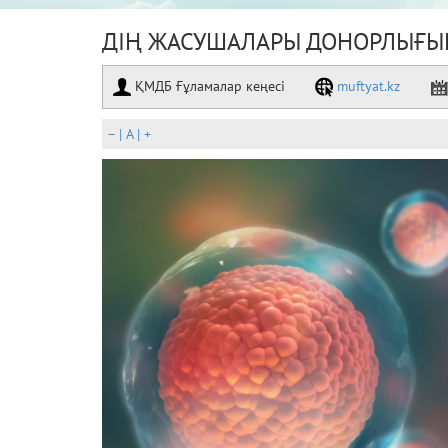
ДІҢ ЖАСУШАЛАРЫ ДОНОРЛЫҒЫ
ҚМДБ Ғұламалар кеңесі
muftyat.kz
–
|
A
|
+