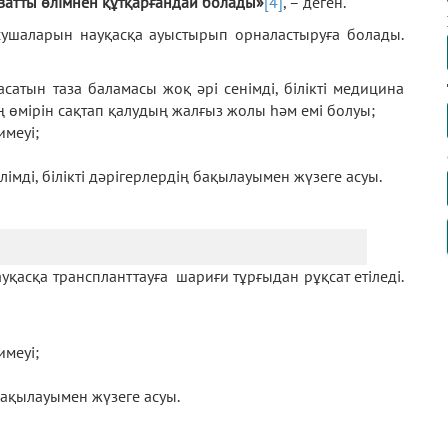
амзатты өлімнен құтқарғандай болады»
[4]
, – деген.
асушаларын науқасқа ауыстырып орналастыруға болады.
сатын таза баламасы жоқ әрі сенімді, білікті медицина
өмірін сақтап қалудың жалғыз жолы һәм емі болуы;
меуі;
імді, білікті дәрігерлердің бақылауымен жүзеге асуы.
уқасқа транспланттауға шариғи тұрғыдан рұқсат етіледі.
меуі;
 бақылауымен жүзеге асуы.