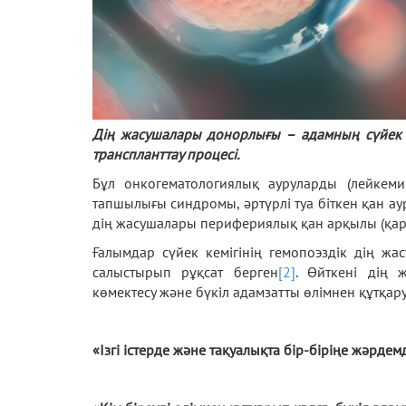
Дің жасушалары донорлығы – адамның сүйек к
транспланттау процесі.
Бұл онкогематологиялық ауруларды (лейкеми
тапшылығы синдромы, әртүрлі туа біткен қан ауру
дің жасушалары перифериялық қан арқылы (қа
Ғалымдар сүйек кемігінің гемопоэздік дің ж
салыстырып рұқсат берген
[2]
. Өйткені дің 
көмектесу және бүкіл адамзатты өлімнен құтқару
«Ізгі істерде және тақуалықта бір-біріңе жәрдем