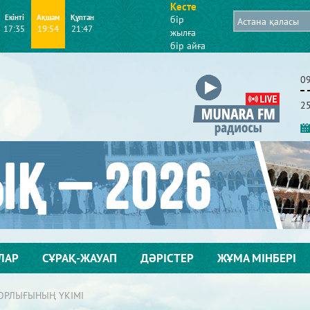
Кесте
Екінті
Ақшам
Құптан
бір
17:35
19:54
21:47
жылға
бір айға
0
2
ЛАР
СҰРАҚ-ЖАУАП
ДӘРІСТЕР
ЖҰМА МІНБЕРІ
ОРЛЫҒЫНЫҢ ҮКІМІ