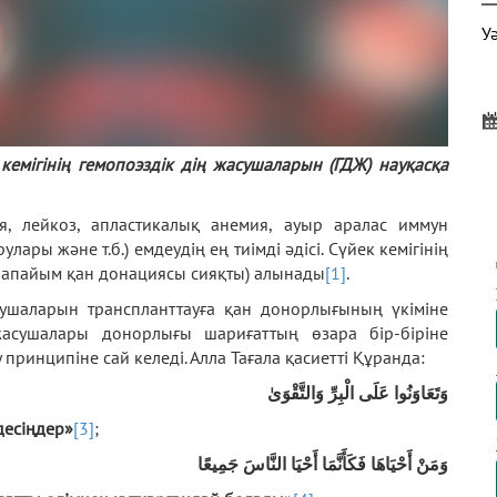
У
емігінің гемопоэздік дің жасушаларын (ГДЖ) науқасқа
Д
Ү
я, лейкоз, апластикалық анемия, ауыр аралас иммун
лары және т.б.) емдеудің ең тиімді әдісі. Сүйек кемігінің
рапайым қан донациясы сияқты) алынады
[1]
.
асушаларын транспланттауға қан донорлығының үкіміне
Ф
жасушалары донорлығы шариғаттың өзара бір-біріне
А
 принципіне сай келеді. Алла Тағала қасиетті Құранда:
وَتَعَاوَنُوا عَلَى الْبِرِّ وَالتَّقْوَىٰ
десіңдер»
[3]
;
وَمَنْ أَحْيَاهَا فَكَأَنَّمَا أَحْيَا النَّاسَ جَمِيعًا