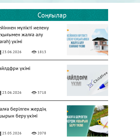
Соңғылар
ейіннен мүлікті иелену
ұқығымен жалға алу
jarah) үкімі
23.06.2026
1813
айлдфри үкімі
23.06.2026
3718
алға берілген жердің
шырын беру үкімі
25.05.2026
2078