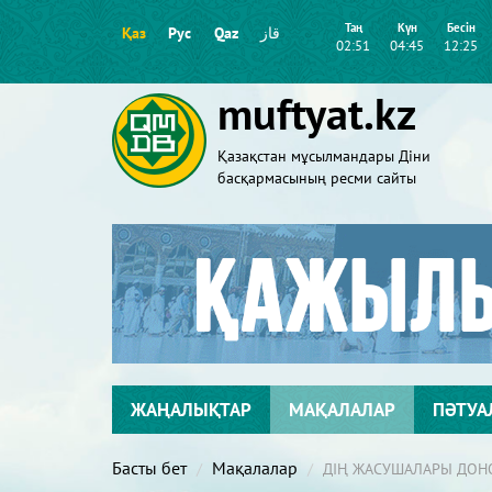
Таң
Күн
Бесін
Қаз
Рус
Qaz
قاز
02:51
04:45
12:25
muftyat.kz
Қазақстан мұсылмандары Діни
басқармасының ресми сайты
ЖАҢАЛЫҚТАР
МАҚАЛАЛАР
ПӘТУА
Басты бет
Мақалалар
ДІҢ ЖАСУШАЛАРЫ ДОН