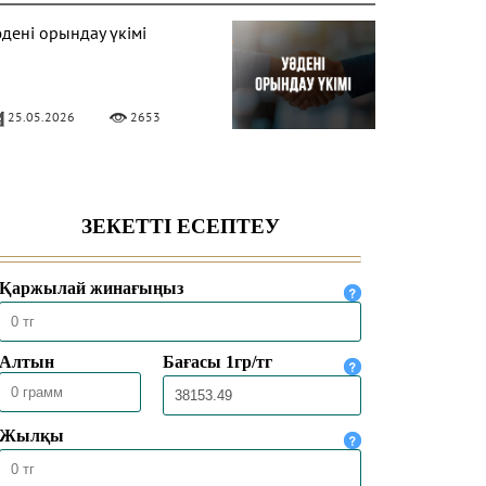
әдені орындау үкімі
25.05.2026
2653
ИПФЕЙК (DEEPFAKE)
КІМІ
09.01.2026
10671
ОЛЛОВЕР САНЫН АҚЫҒА
РТТЫРУДЫҢ ҮКІМІ
09.01.2026
5987