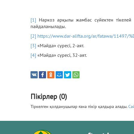
[1]
Наркоз арқылы жамбас сүйектен тікелей ал
пайдаланылады.
[2]
https://www.dar-alifta.org/ar/fatawa/1
[3]
«Мәйда» сүресі, 2-аят.
[4]
«Мәйда» сүресі, 32-аят.
Пікірлер (0)
Тіркелген қолданушылар ғана пікір қалдыра алады.
Са