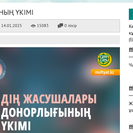
НЫҢ ҮКІМІ
14.01.2025
15083
0 пікір
К
қ
(I
Ч
Ж
ұ