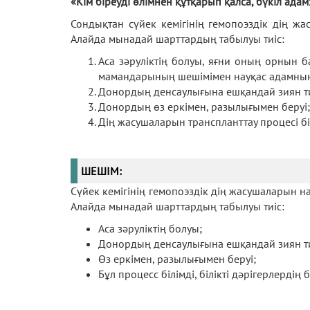
«Кім біреуді өлімнен құтқарып қалса, бүкіл ад
Сондықтан сүйек кемігінің гемопоэздік дің ж
Алайда мынадай шарттардың табылуы тиіс:
Аса зәруліктің болуы, яғни оның орнын ба
мамандарының шешімімен науқас адамның 
Донордың денсаулығына ешқандай зиян ти
Донордың өз еркімен, разылығымен беруі;
Дің жасушаларын транспланттау процесі біл
ШЕШІМ:
Сүйек кемігінің гемопоэздік дің жасушаларын на
Алайда мынадай шарттардың табылуы тиіс:
Аса зәруліктің болуы;
Донордың денсаулығына ешқандай зиян ти
Өз еркімен, разылығымен беруі;
Бұл процесс білімді, білікті дәрігерлердің