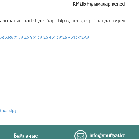
ҚМДБ Ғұламалар кеңесі
ынатын тәсілі де бар. Бірақ ол қазіргі таңда сирек
1497/%D8%B9%D9%85%D9%84%D9%8A%D8%A9-
йтқа кіру
Байланыс
info@muftyat.kz