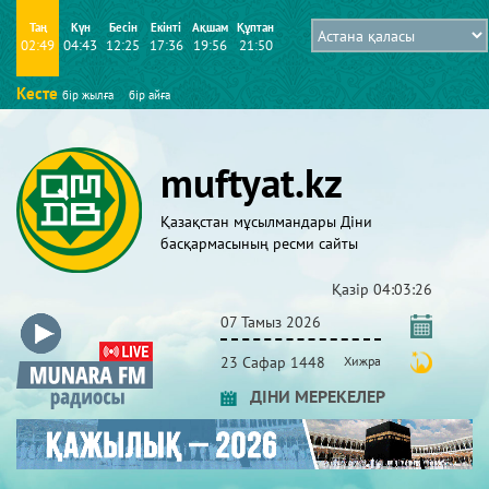
Таң
Күн
Бесін
Екінті
Ақшам
Құптан
02:49
04:43
12:25
17:36
19:56
21:50
Кесте
бір жылға
бір айға
muftyat.kz
Қазақстан мұсылмандары Діни
басқармасының ресми сайты
Қазір
04:03:27
07 Тамыз 2026
23 Сафар 1448
Хижра
ДІНИ МЕРЕКЕЛЕР