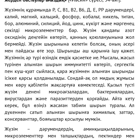
Жүзімнің құрамында Р, С, В1, В2, В6, Д, Е, РР дәрумендері,
калий, магний, кальций, фосфор, кобальт, никель, титан,
бор, алюминий, силиций, йод, цинк, күкірт және маргенец
секілді микроэлементтер бар. Жүзім қандағы азот
оксидінің деңгейін көтеріп, қанның қоюлануынына жол
бермейді. Жүзім шырынына келетін болсақ, оның әсері
мен пайдасы өте зор. Шырынды аш қарынға ішу қажет.
Жүзімнің әр түрі өзіндік емдік қасиетке ие. Мысалы, жасыл
түрінен алынған шырын иммунитетті көтеріп, сергектік
пен күш-қуат сыйласа, қара жүзімнен алынған шырынды
ісікке қарсы қолданылады. Сондай-ақ ол мидың жұмысы
мен көру қабілетін жақсартуға көмектеседі. Қызыл түсті
жүзім денені микроағзалардан, бактериялардан,
вирустардан және паразиттерден қорғайды. Айта кету
керек, бұл өзіңіз жасаған табиғи шырын туралы. Ал
дүкеннен сатып алынған шырынға химиялық заттар,
консерванттар, бояғыштар қосылуы мүмкін.
Жүзім – дәрумендердің, аминқышқылдарының,
микроэлементтер мен талшықтардың, пектиндер мен