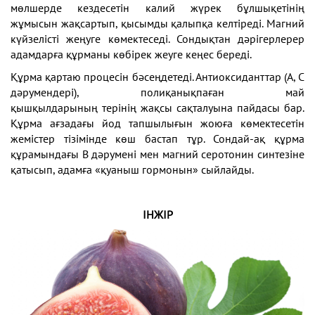
мөлшерде кездесетін калий жүрек бұлшықетінің
жұмысын жақсартып, қысымды қалыпқа келтіреді. Магний
күйзелісті жеңуге көмектеседі. Сондықтан дәрігерлерер
адамдарға құрманы көбірек жеуге кеңес береді.
Құрма қартаю процесін бәсеңдетеді. Антиоксиданттар (А, С
дәрумендері), полиқанықпаған май
қышқылдарының терінің жақсы сақталуына пайдасы бар.
Құрма ағзадағы йод тапшылығын жоюға көмектесетін
жемістер тізімінде көш бастап тұр. Сондай-ақ құрма
құрамындағы В дәрумені мен магний серотонин синтезіне
қатысып, адамға «қуаныш гормонын» сыйлайды.
ІНЖІР