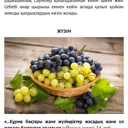
радиациялық сәулелер қабылдағаннан кейін ішкен жөн.
Себебі анар шырыны емнен кейін ағзада қалып қойған
зиянды қалдықтардың көзін жояды.
ЖҮЗІМ
«...Құрма бақтары және жүзімдіктер жасадық және ол
жерден
бастаулар ағыздық»
(«Йәсин» сүресі, 34-аят).