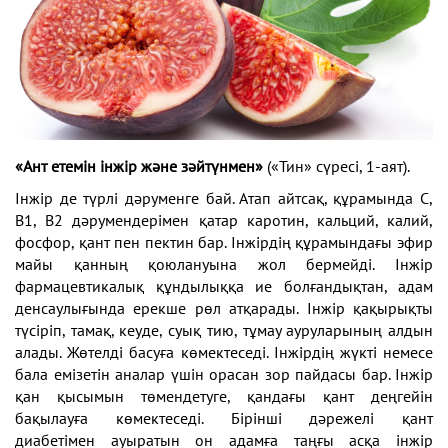
«Ант етемін інжір және зәйтүнмен»
(«Тин» сүресі, 1-аят).
Інжір де түрлі дәруменге бай. Атап айтсақ, құрамында C,
B1, B2 дәрумендерімен қатар каротин, кальций, калий,
фосфор, қант пен пектин бар. Інжірдің құрамындағы эфир
майы қанның қоюлануына жол бермейді. Інжір
фармацевтикалық құндылыққа ие болғандықтан, адам
денсаулығында ерекше рөл атқарады. Інжір қақырықты
түсіріп, тамақ, кеуде, суық тию, тұмау ауруларының алдын
алады. Жөтелді басуға көмектеседі. Інжірдің жүкті немесе
бала емізетін аналар үшін орасан зор пайдасы бар. Інжір
қан қысымын төмендетуге, қандағы қант деңгейін
бақылауға көмектеседі. Бірінші дәрежелі қант
диабетімен ауыратын он адамға таңғы асқа інжір