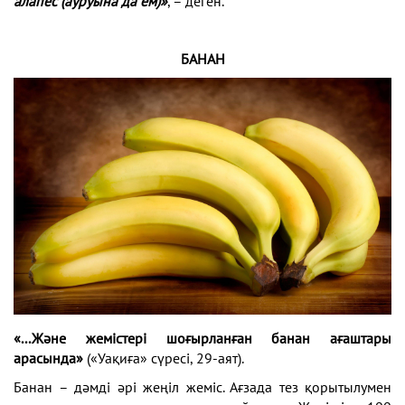
алапес (ауруына да ем)»
, – деген.
БАНАН
«...Және жемістері шоғырланған банан ағаштары
арасында»
(«Уақиға» сүресі, 29-аят).
Банан – дәмді әрі жеңіл жеміс. Ағзада тез қорытылумен