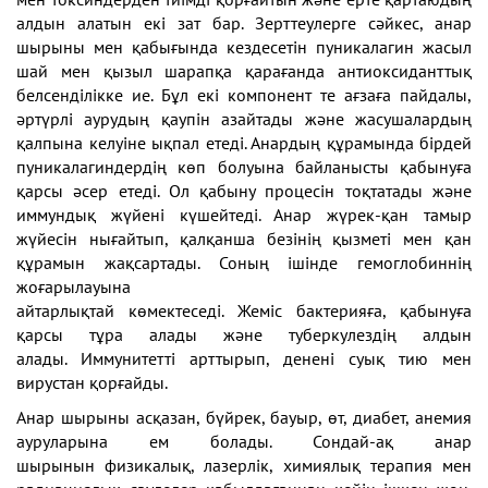
алдын алатын екі зат бар. Зерттеулерге сәйкес, анар
шырыны мен қабығында кездесетін пуникалагин жасыл
шай мен қызыл шарапқа қарағанда антиоксиданттық
белсенділікке ие. Бұл екі компонент те ағзаға пайдалы,
әртүрлі аурудың қаупін азайтады және жасушалардың
қалпына келуіне ықпал етеді. Анардың құрамында бірдей
пуникалагиндердің көп болуына байланысты қабынуға
қарсы әсер етеді. Ол қабыну процесін тоқтатады және
иммундық жүйені күшейтеді. Анар жүрек-қан тамыр
жүйесін нығайтып, қалқанша безінің қызметі мен қан
құрамын жақсартады. Соның ішінде гемоглобиннің
жоғарылауына
айтарлықтай көмектеседі. Жеміс бактерияға, қабынуға
қарсы тұра алады және туберкулездің алдын
алады. Иммунитетті арттырып, денені суық тию мен
вирустан қорғайды.
Анар шырыны асқазан, бүйрек, бауыр, өт, диабет, анемия
ауруларына ем болады. Сондай-ақ анар
шырынын физикалық, лазерлік, химиялық терапия мен