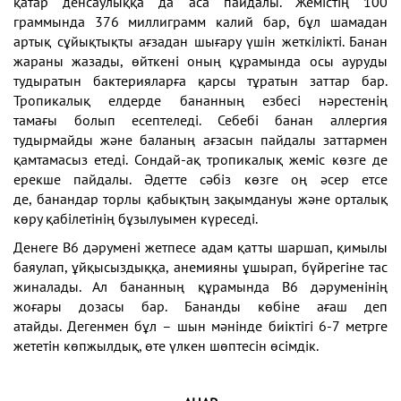
қатар денсаулыққа да аса пайдалы. Жемістің 100
граммында 376 миллиграмм калий бар, бұл шамадан
артық сұйықтықты ағзадан шығару үшін жеткілікті. Банан
жараны жазады, өйткені оның құрамында осы ауруды
тудыратын бактерияларға қарсы тұратын заттар бар.
Тропикалық елдерде бананның езбесі нәрестенің
тамағы болып есептеледі. Себебі банан аллергия
тудырмайды және баланың ағзасын пайдалы заттармен
қамтамасыз етеді. Сондай-ақ тропикалық жеміс көзге де
ерекше пайдалы. Әдетте сәбіз көзге оң әсер етсе
де, банандар торлы қабықтың зақымдануы және орталық
көру қабілетінің бұзылуымен күреседі.
Денеге В6 дәрумені жетпесе адам қатты шаршап, қимылы
баяулап, ұйқысыздыққа, анемияны ұшырап, бүйрегіне тас
жиналады. Ал бананның құрамында В6 дәруменінің
жоғары дозасы бар. Бананды көбіне ағаш деп
атайды. Дегенмен бұл – шын мәнінде биіктігі 6-7 метрге
жететін көпжылдық, өте үлкен шөптесін өсімдік.