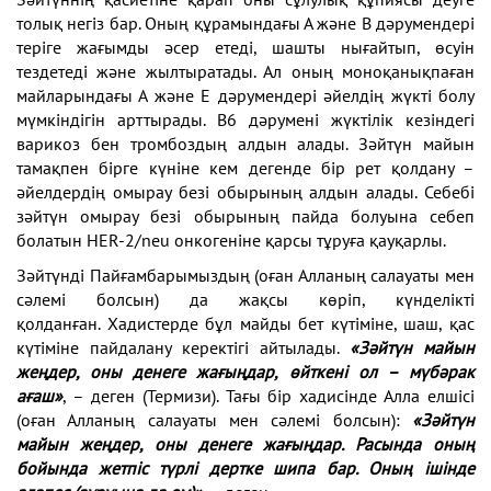
толық негіз бар. Оның құрамындағы А және В дәрумендері
теріге жағымды әсер етеді, шашты нығайтып, өсуін
тездетеді және жылтыратады. Ал оның моноқанықпаған
майларындағы А және Е дәрумендері әйелдің жүкті болу
мүмкіндігін арттырады. В6 дәрумені жүктілік кезіндегі
варикоз бен тромбоздың алдын алады. Зәйтүн майын
тамақпен бірге күніне кем дегенде бір рет қолдану –
әйелдердің омырау безі обырының алдын алады. Себебі
зәйтүн омырау безі обырының пайда болуына себеп
болатын HER-2/neu онкогеніне қарсы тұруға қауқарлы.
Зәйтүнді Пайғамбарымыздың (оған Алланың салауаты мен
сәлемі болсын) да жақсы көріп, күнделікті
қолданған. Хадистерде бұл майды бет күтіміне, шаш, қас
күтіміне пайдалану керектігі айтылады.
«Зәйтүн майын
жеңдер, оны
денеге жағыңдар, өйткені ол – мүбәрак
ағаш»
, – деген (Термизи). Тағы бір хадисінде Алла елшісі
(оған Алланың салауаты мен сәлемі болсын):
«Зәйтүн
майын жеңдер, оны денеге жағыңдар. Расында оның
бойында жетпіс түрлі
дертке шипа бар. Оның ішінде