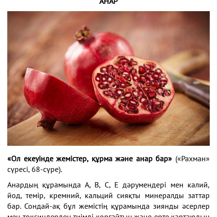
АНАР
«Ол екеуінде жемістер, құрма және анар бар»
(«Рахман»
сүресі, 68-сүре).
Анардың құрамында А, В, С, Е дәрумендері мен калий,
йод, темір, кремний, кальций сияқты минералды заттар
бар. Сондай-ақ бұл жемістің құрамында зиянды әсерлер
мен токсиндерден тиімді қорғайтын және ерте қартаюдың