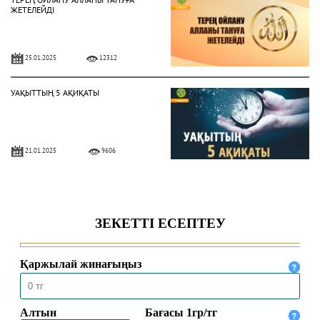
ЖЕТЕЛЕЙДІ
25.01.2025
12312
УАҚЫТТЫҢ 5 АҚИҚАТЫ
21.01.2025
9606
АЛЛА ЕЛШІСІ ҚАЛАЙ КИІНДІ?
28.10.2024
6979
ПАЙҒАМБАР СҮЙГЕН ЖЕМІСТЕР