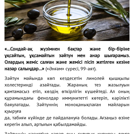
«...Сондай-ақ жүзімнен бақтар және бір-біріне
ұқсайтын, ұқсамайтын зәйтүн мен анар шығарамыз.
Олардың жеміс салған
және жемісі пісіп жетілген кезіне
назар салыңдар...»
(«Әнғам» сүресі, 99-аят).
Зәйтүн майында көп кездесетін линолей қышқылы
холестеринді азайтады. Жараның тез жазылуын
қамтамасыз етіп, көздің өткірлігін күшейтеді. Ал оның
құрамындағы фенолдар иммунитетті көтеріп, кәрілікті
баяулатады. Зәйтүннің моноқанықпаған майларын
қуыруға
да, табиғи күйінде де пайдалануға болады. Ағзаңыз өзіне
керегін алып, артығын қабылдамайды.
Зәйтүннің қасиетіне қарап оны сұлулық құпиясы деуге