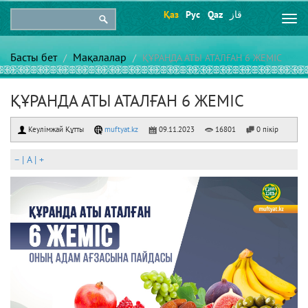
Қаз
Рус
Qaz
قاز
Togg
navi
Басты бет
Мақалалар
ҚҰРАНДА АТЫ АТАЛҒАН 6 ЖЕМІС
ҚҰРАНДА АТЫ АТАЛҒАН 6 ЖЕМІС
Кеулімжай Құтты
muftyat.kz
09.11.2023
16801
0 пікір
–
|
A
|
+