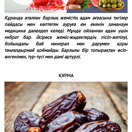
Құранда аталған барлық жемістің адам ағзасына тигізер
пайдасы мен көптеген ауруға ем екенін заманауи
медицина дәлелдеп келеді. Мұнда ойланған адам үшін
ғибрат бар. Әсіресе жеміс-жидектердің пісіп-жетілуі,
бойындағы бай минерал мен дәрумен қоры
таңғалдырмай қоймайды. Барлығы бір топырақтан өсіп-
өнгенімен, түр-түсі мен дәмі әртүрлі.
ҚҰРМА