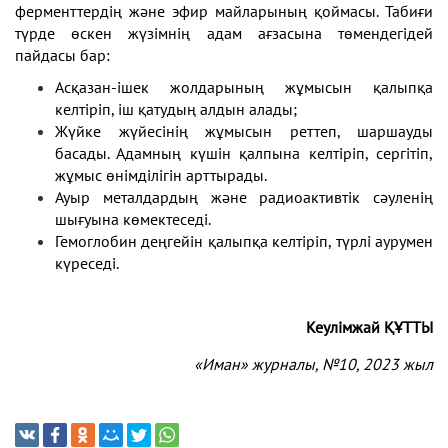
ферменттердің және эфир майларының қоймасы. Табиғи
түрде өскен жүзімнің адам ағзасына төмендегідей
пайдасы бар:
Асқазан-ішек жолдарының жұмысын қалыпқа
келтіріп, іш қатудың алдын алады;
Жүйке жүйесінің жұмысын реттеп, шаршауды
басады. Адамның күшін қалпына келтіріп, сергітіп,
жұмыс өнімділігін арттырады.
Ауыр металдардың және радиоактивтік сәуленің
шығуына көмектеседі.
Гемоглобин деңгейін қалыпқа келтіріп, түрлі аурумен
күреседі.
Кеулімжай ҚҰТТЫ
«Иман» журналы, №10
, 2023 жыл