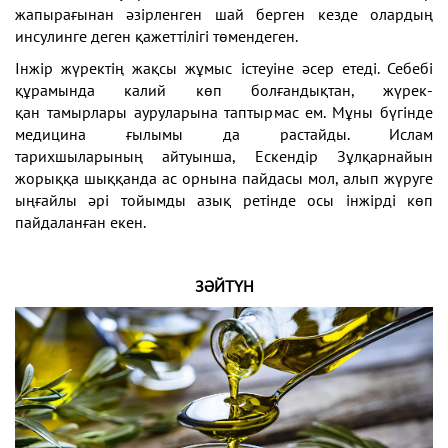
жапырағынан әзірленген шай берген кезде олардың
инсулинге деген қажеттілігі төмендеген.
Інжір жүректің жақсы жұмыс істеуіне әсер етеді. Себебі
құрамында калий көп болғандықтан, жүрек-
қан тамырлары ауруларына таптырмас ем. Мұны бүгінде
медицина ғылымы да растайды. Ислам
тарихшыларының айтуынша, Ескендір Зұлқарнайын
жорыққа шыққанда ас орнына пайдасы мол, алып жүруге
ыңғайлы әрі тойымды азық ретінде осы інжірді көп
пайдаланған екен.
ЗӘЙТҮН