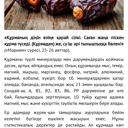
«Құрманың діңін өзіңе қарай сілкі. Саған жаңа піскен
құрма
түседі. (Құрмадан) же, су іш әрі тыныштыққа бөлен!»
(«Мәриям» сүресі, 25-26 аяттар).
Құрманы түрлі минералдар мен дәрумендердің қоймасы
десек, артық айтқандық емес. Оның құрамында мыс, темір,
магний, мырыш, марганец, фосфор, натрий, алюминий,
кадмий, кобальт, күкірт, бор т.б. минералдармен қатар
алмада, бананда, апельсинде жоқ 23 амин қышқылы бар.
Сондай-ақ А, В1, В2, В3, В6, PP дәруменіне де өте
бай. Ғалымдардың зерттеуінше, 10 түйір құрма адамға
магний, мыс және күкірттің тәуліктік мөлшерін бере алады.
Ер адамдар жүрек-қан тамырлары ауруларына бейім
келетіні бүгінде ешкімге жасырын емес. Мұны
статистикалық деректер де растайды. Ал құрмада көп