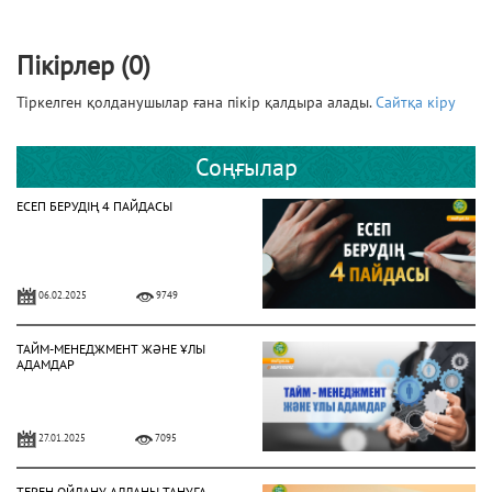
Пікірлер (0)
Тіркелген қолданушылар ғана пікір қалдыра алады.
Сайтқа кіру
Соңғылар
ЕСЕП БЕРУДІҢ 4 ПАЙДАСЫ
06.02.2025
9749
ТАЙМ-МЕНЕДЖМЕНТ ЖӘНЕ ҰЛЫ
АДАМДАР
27.01.2025
7095
ТЕРЕҢ ОЙЛАНУ АЛЛАНЫ ТАНУҒА