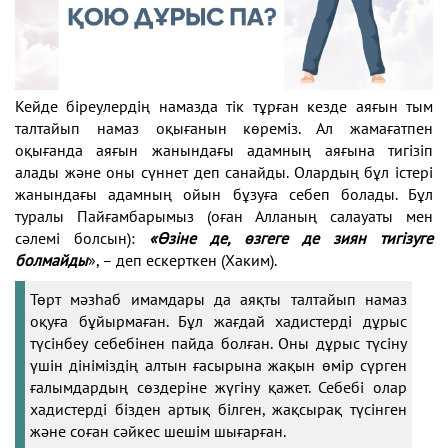
Кейде біреулердің намазда тік тұрған кезде аяғын тым
талтайып намаз оқығанын көреміз. Ал жамағатпен
оқығанда аяғын жанындағы адамның аяғына тигізіп
алады және оны сүннет деп санайды. Олардың бұл істері
жанындағы адамның ойын бұзуға себеп болады. Бұл
туралы Пайғамбарымыз (оған Алланың салауаты мен
сәлемі болсын):
«Өзіне де, өзгеге де зиян тигізуге
болмайды
», – деп ескерткен (Хаким).
Төрт мәзһаб имамдары да аяқты талтайып намаз
оқуға бұйырмаған. Бұл жағдай хадистерді дұрыс
түсінбеу себебінен пайда болған. Оны дұрыс түсіну
үшін дініміздің алтын ғасырына жақын өмір сүрген
ғалымдардың сөздеріне жүгіну қажет. Себебі олар
хадистерді бізден артық білген, жақсырақ түсінген
және соған сәйкес шешім шығарған.