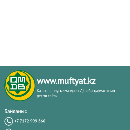
www.muftyat.kz
Қазақстан мұсылмандары Діни басқармасының
ресми сайты
Байланыс
+7 7172 999 866