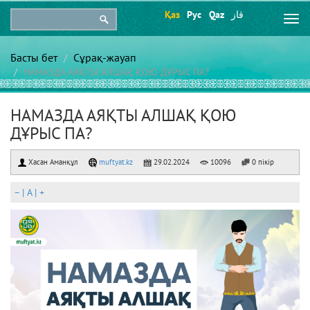
Қаз
Рус
Qaz
قاز
Togg
navi
Басты бет
Сұрақ-жауап
НАМАЗДА АЯҚТЫ АЛШАҚ ҚОЮ ДҰРЫС ПА?
НАМАЗДА АЯҚТЫ АЛШАҚ ҚОЮ
ДҰРЫС ПА?
Хасан Аманқұл
muftyat.kz
29.02.2024
10096
0 пікір
–
|
A
|
+