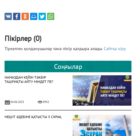
Пікірлер (0)
Тіркелген қолданушылар ғана пікір қалдыра алады.
Сайтқа кіру
Соңғылар
НАМАЗДАН КЕЙІН ТӘКБІР
ТАШРИҚТЫ АЙТУ МІНДЕТ ПЕ?
04.06.2025
8952
МЕШІТ ӘДЕБІНЕ ҚАТЫСТЫ 3 СҰРАҚ