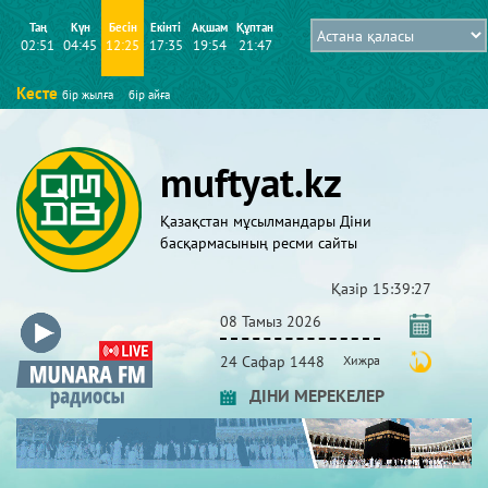
Таң
Күн
Бесін
Екінті
Ақшам
Құптан
02:51
04:45
12:25
17:35
19:54
21:47
Кесте
бір жылға
бір айға
muftyat.kz
Қазақстан мұсылмандары Діни
басқармасының ресми сайты
Қазір
15:39:27
08 Тамыз 2026
24 Сафар 1448
Хижра
ДІНИ МЕРЕКЕЛЕР