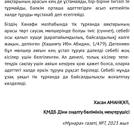
аяқтарының арасын кең де ұстамайды, бір-біріне тигізіп те
тұрмайды, бәлкім орташа әдеттегіден асып кетпейтін
халде тұруды мұстахаб деп есептейді.
Біздің Ханафи мәзһабында тік тұрғанда аяқтарының
арасы төрт саусақ мөлшерінде болуы тиіс (сүннет), себебі
осы қалып хушуғ (қарапайымдылық, байсалдылық) халге
жақын, делінген (Хашияту Ибн Абидин, 1/479). Дегенмен
бұл мөлшер аяғын кең ұстап тұруға дәлелді себебі жоқ
кісілер үшін белгіленген. Ал денелі, толық кісілер тепе-
теңдік сақтау үшін аяғын кеңірек қою қажет болса, оларға
әдеттегі халде еркін тұруға рұқсат беріледі. Себебі мұнда
ұзақ уақыт тік тұрғанда да байсалдылықты жоғалтпау
көзделеді.
Хасан АМАНҚҰЛ,
ҚМДБ Діни оңалту бөлімінің меңгерушісі
«
Мұнара
»
газеті
, №7
, 2023 жыл