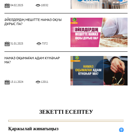
04.02.2025
18532
ӘЙЕЛДЕРДІҢ МЕШІТТЕ НАМАЗ ОҚУЫ
ДҰРЫС ПА?
31.01.2025
7372
НАМАЗ ОҚЫМАҒАН АДАМ КҮНӘҺАР
МА?
13.11.2024
12011
ҚҰРАНДЫ ҚАТЕ ОҚЫСА, НАМАЗ
БҰЗЫЛА МА?
29.11.2023
16138