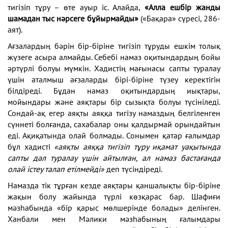
тигізіп тұру – өте ауыр іс. Алайда,
«Алла ешбір жанды
шамадан тыс нәрсеге бұйырмайды»
(«Бақара» сүресі, 286-
аят).
Ағзалардың бәрін бір-біріне тигізіп тұруды ешкім толық
жүзеге асыра алмайды. Себебі намаз оқитындардың бойы
әртүрлі болуы мүмкін. Хадистің мағынасы сапты туралау
үшін аталмыш ағзаларды бірі-біріне түзеу керектігін
білдіреді. Бұдан намаз оқитындардың иықтары,
мойындары және аяқтары бір сызықта болуы түсініледі.
Сондай-ақ егер аяқты аяққа тигізу намаздың белгіленген
сүннеті болғанда, сахабалар оны қалдырмай орындайтын
еді. Ақиқатында олай болмады. Сонымен қатар ғалымдар
бұл хадисті
«аяқты аяққа тигізіп тұру иқамат уақытында
сапты дәл туралау үшін айтылған, ал намаз бастағанда
олай істеу талап етілмейді»
деп түсіндіреді.
Намазда тік тұрған кезде аяқтары қаншалықты бір-біріне
жақын болу жайында түрлі көзқарас бар. Шафиғи
мәзһабында «бір қарыс мөлшерінде болады» делінген.
Ханбали мен Мәлики мәзһабының ғалымдары