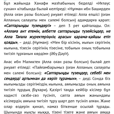
Бұл жайында Ханафи мәзһабының беделді «Иғлаус
сүнән» кітабында былай келтіреді: «Нұғман ибн Баширден
(Алла оған разы болсын) риуаят етіледі: Алла елшісі (оған
Алланың салауаты мен сәлемі болсын) адамдарға қарап:
«Саптарыңды түзеңдер!»
– деп 3 рет қайталады. Ол:
«Аллаға ант етемін, әлбетте саптарыңды түзейсіңдер, не
Алла Тағала жүректеріңнің арасын қарама-қайшы етіп
қояды»
, – деді. (Нұғман): «Мен бір кісінің, иығын серігінің
иығына, тізесін серігінің тізесіне, тобығын оның тобығына
тигізіп тұрғанын көрдім» (Әбу Дәуіт).
Анас ибн Маликтен (Алла оған разы болсын) былай деп
риуаят етіледі: «Пайғамбарымыз (оған Алланың салауаты
мен сәлемі болсын):
«Саптарыңды түзеңдер, себебі мен
сендерді артымнан да көріп тұрамын»
, – деді. Сонда біз
иығымызды серігіміздің иығына, аяғымызды оның аяғына
тигізіп тұрдық (Бұхари). Қазіргі таңда кейбір кісілер бұл
хадисті сөзбе-сөз түсініп, сапта аяғын жанындағы
кісілердің аяғына тигізіп тұру шарт деп түсініп алған. Және
олар өздерін қинап, намаз біткенше осылай тұрады.
Шынында иықты иыққа, тізені тізеге және аяғын аяққа