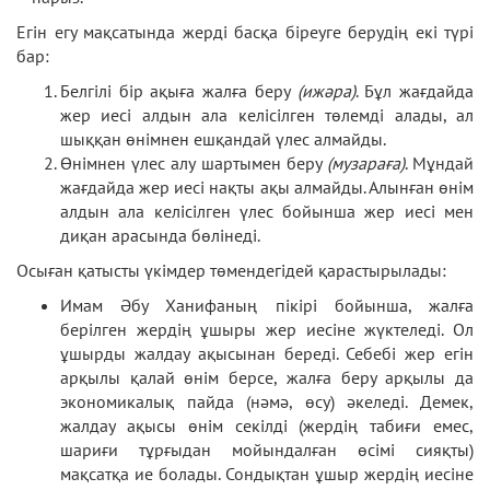
Егін егу мақсатында жерді басқа біреуге берудің екі түрі
бар:
Белгілі бір ақыға жалға беру
(ижәра)
. Бұл жағдайда
жер иесі алдын ала келісілген төлемді алады, ал
шыққан өнімнен ешқандай үлес алмайды.
Өнімнен үлес алу шартымен беру
(музараға)
. Мұндай
жағдайда жер иесі нақты ақы алмайды. Алынған өнім
алдын ала келісілген үлес бойынша жер иесі мен
диқан арасында бөлінеді.
Осыған қатысты үкімдер төмендегідей қарастырылады:
Имам Әбу Ханифаның пікірі бойынша, жалға
берілген жердің ұшыры жер иесіне жүктеледі. Ол
ұшырды жалдау ақысынан береді. Себебі жер егін
арқылы қалай өнім берсе, жалға беру арқылы да
экономикалық пайда (нәмә, өсу) әкеледі. Демек,
жалдау ақысы өнім секілді (жердің табиғи емес,
шариғи тұрғыдан мойындалған өсімі сияқты)
мақсатқа ие болады. Сондықтан ұшыр жердің иесіне