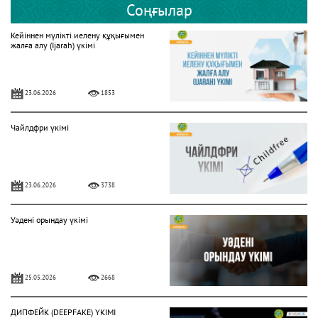
Соңғылар
Кейіннен мүлікті иелену құқығымен
жалға алу (Ijarah) үкімі
23.06.2026
1853
Чайлдфри үкімі
23.06.2026
3738
Уәдені орындау үкімі
25.05.2026
2668
ДИПФЕЙК (DEEPFAKE) ҮКІМІ