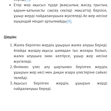
Егер жер ақысыз түрде (жақсылық жасау, туыстық
қарым-қатынасты сақтау секілді мақсатта) берілсе,
ұшыр жерді пайдаланушыға жүктеледі. Ал жер иесіне
ешқандай міндет артылмайды
[4]
.
Шешім:
Жалға берілген жердің ұшырын жалға алушы береді.
Алайда жалдау ақысы шамадан тыс жоғары болып,
жалға алушыға зиян келтірсе, ұшыр жер иесіне
жүктеледі.
Өнімнен үлес алу шартымен берілген жердің
ұшырын жер иесі мен диқан өзара үлестеріне сәйкес
төлейді.
Ақысыз берілген жердің ұшырын жерді
пайдаланушы береді.