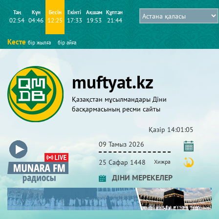
Таң
Күн
Бесін
Екінті
Ақшам
Құптан
02:54
04:46
12:25
17:33
19:53
21:44
Кесте
бір жылға
бір айға
muftyat.kz
Қазақстан мұсылмандары Діни
басқармасының ресми сайты
Қазір
14:01:05
09 Тамыз 2026
25 Сафар 1448
Хижра
ДІНИ МЕРЕКЕЛЕР