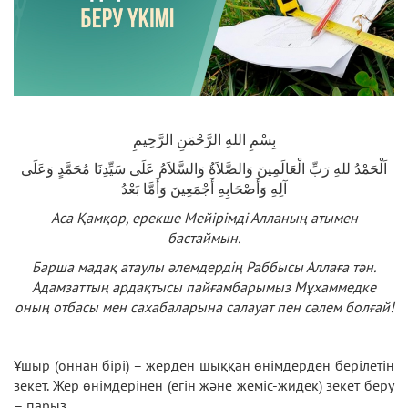
بِسْمِ اللهِ الرَّحْمَنِ الرَّحِيمِ
اَلْحَمْدُ للهِ رَبِّ الْعَالَمِينَ وَالصَّلاَةُ وَالسَّلاَمُ عَلَى سَيِّدِنَا مُحَمَّدٍ وَعَلَى
آلِهِ وَأَصْحَابِهِ أَجْمَعِينَ وَأَمَّا بَعْدُ
Аса Қамқор
,
ерекше Мейірімді Алланың атымен
бастаймын.
Барша мадақ атаулы әлемдердің Раббысы Аллаға тән.
Адамзаттың ардақтысы пайғамбарымыз Мұхаммедке
оның отбасы мен сахабаларына салауат пен сәлем болғай!
Ұшыр (оннан бірі) – жерден шыққан өнімдерден берілетін
зекет. Жер өнімдерінен (егін және жеміс-жидек) зекет беру
– парыз.