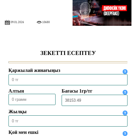
09.01.2026
10688
ФОЛЛОВЕР САНЫН АҚЫҒА
АРТТЫРУДЫҢ ҮКІМІ
09.01.2026
6000
БИОТОКПЕН ЕМДЕУ ҮКІМІ
09.01.2026
6185