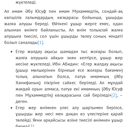
жүктеледі.
Ал имам Әбу Юсуф пен имам Мухаммедтің, сондай-ақ
көпшілік ғалымдардың көзқарасы бойынша, ұшырды
жалға алушы береді. Өйткені ұшыр жерге емес, одан
алынған өнімге байланысты. Ал өнім толықтай жалға
алушыға тиесілі, сол үшін ұшырды төлеу соның міндеті
болып саналады
[1]
.
Егер жалдау ақысы шамадан тыс жоғары болып,
жалға алушыға айқын зиян келтірсе, ұшыр жер
иесіне жүктеледі. Ибн Абидин: «Егер жалдау ақысы
(ұшыр мөлшерінен бірнеше есе жоғары бағамен)
толық алынатын болса, пәтуа имамның (Әбу
Ханифаның) пікіріне сәйкес беріледі. Ал мұндай
жағдай орын алмаса, пәтуа екі имамның (Әбу Юсуф
пен Мұхаммедтің) көзқарасына сай беріледі»
[2]
, –
деген.
Егер жер өнімнен үлес алу шартымен берілсе,
ұшырды жер иесі мен диқан өз үлестеріне қарай
төлейді. Яғни әрқайсысы өзіне тиесілі өнімнен ұшыр
береді
[3]
.