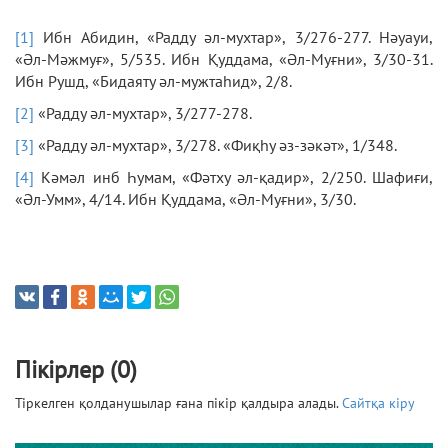
[1]
Ибн Абидин, «Радду әл-мухтар», 3/276-277. Нәуауи,
«Әл-Мәжмуғ», 5/535. Ибн Қуддама, «Әл-Муғни», 3/30-31.
Ибн Рушд, «Бидаяту әл-мужтаһид», 2/8.
[2]
«Радду әл-мухтар», 3/277-278.
[3]
«Радду әл-мухтар», 3/278. «Фиқһу әз-зәкәт», 1/348.
[4]
Кәмәл инб Һумам, «Фәтху әл-қадир», 2/250. Шафиғи,
«Әл-Умм», 4/14. Ибн Қуддама, «Әл-Муғни», 3/30.
Пікірлер (0)
Тіркелген қолданушылар ғана пікір қалдыра алады.
Сайтқа кіру