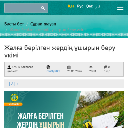
Қаз
Рус
Qaz
قاز
Togg
navi
Басты бет
Сұрақ-жауап
Жалға берілген жердің ұшырын беру үкімі
Жалға берілген жердің ұшырын беру
үкімі
ҚМДБ Баспасөз
0
қызметі
muftyatkz
25.05.2026
2088
пікір
–
|
A
|
+