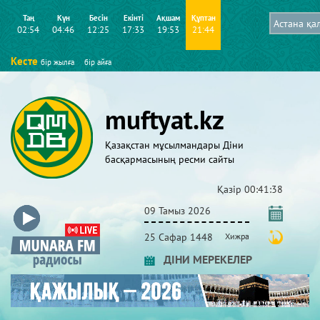
Таң
Күн
Бесін
Екінті
Ақшам
Құптан
02:54
04:46
12:25
17:33
19:53
21:44
Кесте
бір жылға
бір айға
muftyat.kz
Қазақстан мұсылмандары Діни
басқармасының ресми сайты
Қазір
00:41:38
09 Тамыз 2026
25 Сафар 1448
Хижра
ДІНИ МЕРЕКЕЛЕР