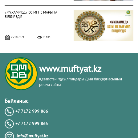
«МҰХАММЕД» ЕСІМІ НЕ МАҒЫНА
БІЛДІРЕДІ?
25.10.2021
91185
«САЛАТУН-НАРИЯ» ҚАНДАЙ ДҰҒА?
www.muftyat.kz
28.06.2022
80309
Қазақстан мұсылмандары Діни басқармасының
ресми сайты
«ӘУМИН» ДЕП АЙТУ ҚАТЕ МЕ?
Байланыс
+7 7172 999 866
09.09.2021
74737
+7 7172 999 865
АҚИҚА БЕРУДІҢ ҮКІМІ ҚАНДАЙ?
info@muftyat.kz