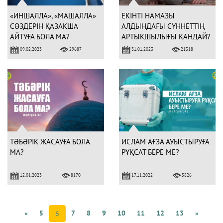
«ИНШАЛЛА», «МАШАЛЛА»
ЕКІНТІ НАМАЗЫ
СӨЗДЕРІН ҚАЗАҚША
АЛДЫНДАҒЫ СҮННЕТТІҢ
АЙТУҒА БОЛА МА?
АРТЫҚШЫЛЫҒЫ ҚАНДАЙ?
09.02.2023
31.01.2023
29687
21318
ТӘБӘРІК ЖАСАУҒА БОЛА
ИСЛАМ АҒЗА АУЫСТЫРУҒА
МА?
РҰҚСАТ БЕРЕ МЕ?
12.01.2023
17.11.2022
8170
5826
«
5
7
8
9
10
11
12
13
»
6