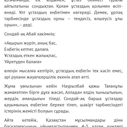
айтылатыны сондықтан. Қоғам ұстаздың қолымен өсіп-
өнеді. Ұлт ұстаздың еңбегімен көгереді. Демек, ұрпақ
тәрбиесінде ұстаздың орны – теңдесіз, өлшеусіз ұлы
орын», – деді.
Сондай-ақ Абай хакімнің:
«Ақырын жүріп, анық бас,
Еңбегің кетпес далаға.
Ұстаздық еткен жалықпас,
Үйретуден балаға»
өлеңін мысалға келтіріп, ұстаздың еңбегін тек кәсіп емес,
әрі рухани жауапкершілік екенін атап өтті.
Жұма уағызынан кейін Наурызбай қажы Тағанұлы
жамағатпен бірге дұға жасап, Алладан елдің тыныштығын,
жердің амандығын тіледі. Сондай-ақ барша ұстаздар
қауымының еңбегіне береке тілеп, шәкірт тәрбиесіндегі
істерінің жемісті болуын сұрады.
Айта кетейік, Қазақстан мұсылмандары діни
басқармасының ұйымдастыруымен 4-5 қазан күндері