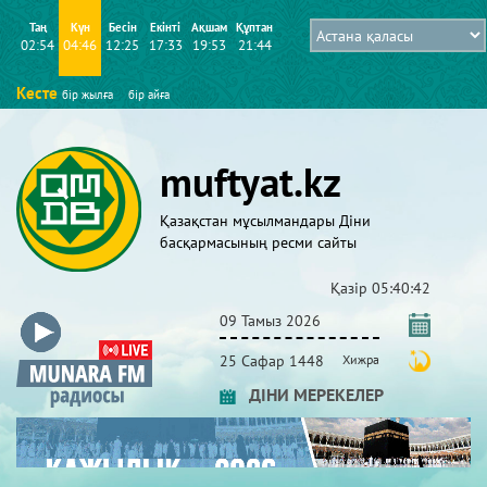
Таң
Күн
Бесін
Екінті
Ақшам
Құптан
02:54
04:46
12:25
17:33
19:53
21:44
Кесте
бір жылға
бір айға
muftyat.kz
Қазақстан мұсылмандары Діни
басқармасының ресми сайты
Қазір
05:40:43
09 Тамыз 2026
25 Сафар 1448
Хижра
ДІНИ МЕРЕКЕЛЕР