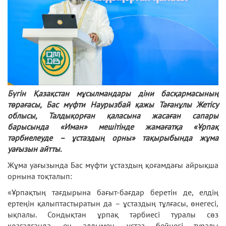
Бүгін Қазақстан мұсылмандары діни басқармасының
төрағасы, Бас мүфти Наурызбай қажы Тағанұлы Жетісу
облысы, Талдықорған қаласына жасаған сапары
барысында «Иман» мешітінде жамағатқа «Ұрпақ
тәрбиелеуде – ұстаздың орны» тақырыбында жұма
уағызын айтты.
Жұма уағызында Бас мүфти ұстаздың қоғамдағы айрықша
орнына тоқталып:
«Ұрпақтың тағдырына бағыт-бағдар беретін де, елдің
ертеңін қалыптастыратын да – ұстаздың тұлғасы, өнегесі,
ықпалы. Сондықтан ұрпақ тәрбиесі туралы сөз
қозғалғанда, ең алдымен, ұстаз бейнесі туралы