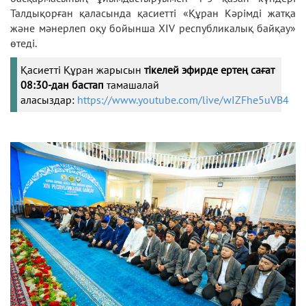
Талдықорған қаласында қасиетті «Құран Кәрімді жатқа
және мәнерлеп оқу бойынша XIV республикалық байқау»
өтеді.
Қасиетті Құран жарысын
тікелей эфирде ертең сағат
08:30-дан бастап
тамашалай
аласыздар:
https://www.youtube.com/live/wIZFhe5uVB4