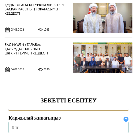
ҚМДБ ТӨРАҒАСЫ ТҮРКИЯ ДІН ІСТЕРІ
БАСҚАРМАСЫНЫҢ ТӨРАҒАСЫМЕН
КЕЗДЕСТІ
05.08.2026
1263
БАС МҮФТИ «ТАЛАБА»
ҚАУЫМДАСТЫҒЫНЫҢ
ШӘКІРТТЕРІМЕН КЕЗДЕСТІ
04.08.2026
2330
БАС МҮФТИ ҚАЗАҚСТАННЫҢ
ТҮРКИЯДАҒЫ ТӨТЕНШЕ ЖӘНЕ
ӨКІЛЕТТІ ЕЛШІСІМЕН КЕЗДЕСТІ
04.08.2026
2044
БАС МҮФТИ ТӨРАЛҚА МӘЖІЛІСІН
ӨТКІЗДІ