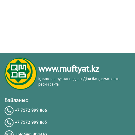
www.muftyat.kz
Қазақстан мұсылмандары Діни басқармасының
ресми сайты
Байланыс
+7 7172 999 866
+7 7172 999 865
info@muftyat.kz