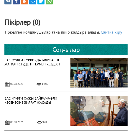
Пікірлер (0)
Тіркелген қолданушылар ғана пікір қалдыра алады.
Сайтқа кіру
Соңғылар
БАС МҮФТИ ТҮРКИЯДА БІЛІМ АЛЫП
ЖАТҚАН СТУДЕНТТЕРМЕН КЕЗДЕСТІ
06.08.2026
1436
БАС МҮФТИ ХАЖЫ БАЙРАМ-УӘЛИ
КЕСЕНЕСІНЕ ЗИЯРАТ ЖАСАДЫ
05.08.2026
928