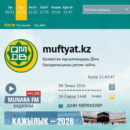
Таң
Күн
Бесін
Екінті
Ақшам
Құптан
02:51
04:45
12:25
17:35
19:54
21:47
Кесте
бір жылға
бір айға
muftyat.kz
Қазақстан мұсылмандары Діни
басқармасының ресми сайты
Қазір
11:43:50
08 Тамыз 2026
24 Сафар 1448
Хижра
ДІНИ МЕРЕКЕЛЕР