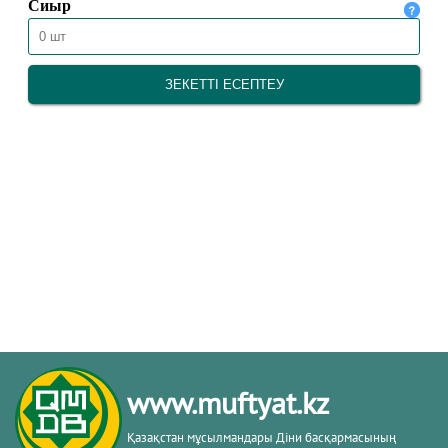
www.muftyat.kz
Қазақстан мұсылмандары Діни басқармасының