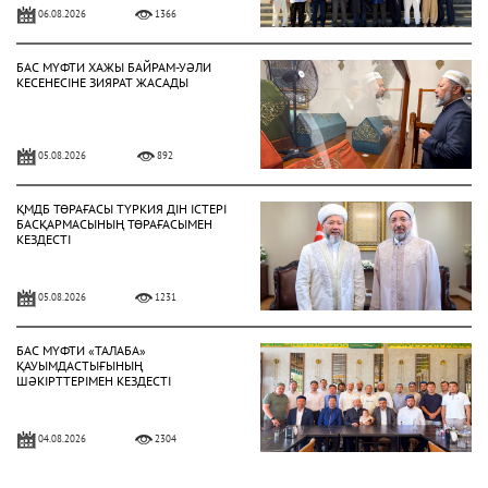
06.08.2026
1366
БАС МҮФТИ ХАЖЫ БАЙРАМ-УӘЛИ
КЕСЕНЕСІНЕ ЗИЯРАТ ЖАСАДЫ
05.08.2026
892
ҚМДБ ТӨРАҒАСЫ ТҮРКИЯ ДІН ІСТЕРІ
БАСҚАРМАСЫНЫҢ ТӨРАҒАСЫМЕН
КЕЗДЕСТІ
05.08.2026
1231
БАС МҮФТИ «ТАЛАБА»
ҚАУЫМДАСТЫҒЫНЫҢ
ШӘКІРТТЕРІМЕН КЕЗДЕСТІ
04.08.2026
2304