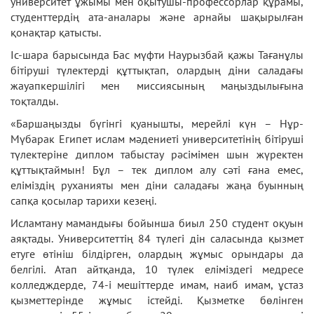
университет ұжымы мен оқытушы-профессорлар құрамы,
студенттердің ата-аналары және арнайы шақырылған
қонақтар қатысты.
Іс-шара барысында Бас мүфти Наурызбай қажы Тағанұлы
бітіруші түлектерді құттықтап, олардың діни саладағы
жауапкершілігі мен миссиясының маңыздылығына
тоқталды.
«Баршаңызды бүгінгі қуанышты, мерейлі күн – Нұр-
Мүбарак Египет ислам мәдениеті университетінің бітіруші
түлектеріне диплом табыстау рәсімімен шын жүректен
құттықтаймын! Бұл – тек диплом алу сәті ғана емес,
еліміздің руханияты мен діни саладағы жаңа буынның
сапқа қосылар тарихи кезеңі.
Исламтану мамандығы бойынша биыл 250 студент оқуын
аяқтады. Университеттің 84 түлегі дін саласында қызмет
етуге өтініш білдірген, олардың жұмыс орындары да
белгілі. Атап айтқанда, 10 түлек еліміздегі медресе
колледждерде, 74-і мешіттерде имам, наиб имам, ұстаз
қызметтерінде жұмыс істейді. Қызметке бөлінген