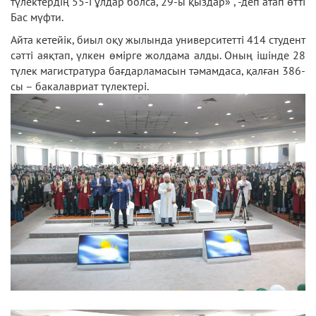
түлектердің 55-і ұлдар болса, 29-ы қыздар» , -деп атап өтті
Бас мүфти.
Айта кетейік, биыл оқу жылында университетті 414 студент
сәтті аяқтап, үлкен өмірге жолдама алды. Оның ішінде 28
түлек магистратура бағдарламасын тәмамдаса, қалған 386-
сы – бакалавриат түлектері.