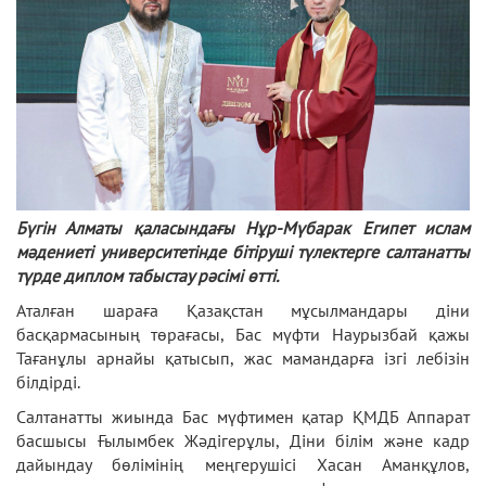
Бүгін Алматы қаласындағы Нұр-Мүбарак Египет ислам
мәдениеті университетінде бітіруші түлектерге салтанатты
түрде диплом табыстау рәсімі өтті.
Аталған шараға Қазақстан мұсылмандары діни
басқармасының төрағасы, Бас мүфти Наурызбай қажы
Тағанұлы арнайы қатысып, жас мамандарға ізгі лебізін
білдірді.
Салтанатты жиында Бас мүфтимен қатар ҚМДБ Аппарат
басшысы Ғылымбек Жәдігерұлы, Діни білім және кадр
дайындау бөлімінің меңгерушісі Хасан Аманқұлов,