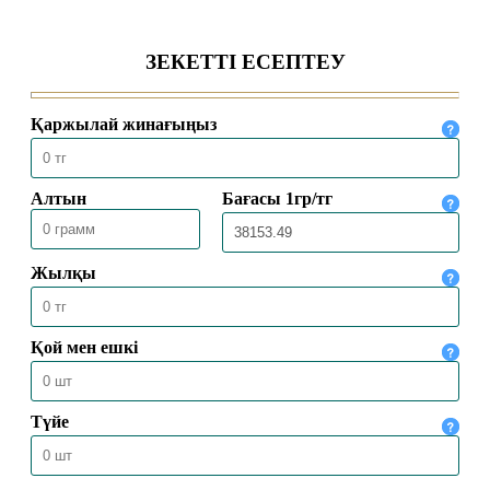
БАС МҮФТИ ҚАЗАҚСТАННЫҢ
ТҮРКИЯДАҒЫ ТӨТЕНШЕ ЖӘНЕ
ӨКІЛЕТТІ ЕЛШІСІМЕН КЕЗДЕСТІ
04.08.2026
2009
БАС МҮФТИ ТӨРАЛҚА МӘЖІЛІСІН
ӨТКІЗДІ
31.07.2026
2158