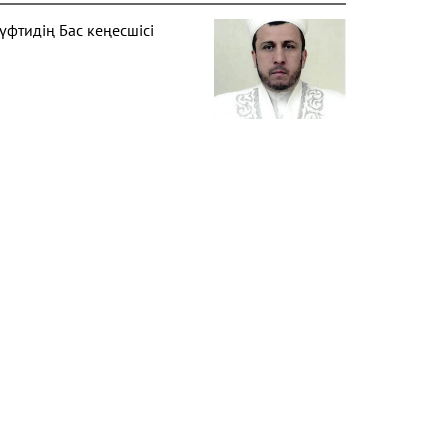
үфтидің Бас кеңесшісі
ас мүфти кеңесшісі
МДБ Аппарат басшысы
ас мүфти кеңесшісі