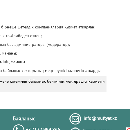
бірнеше шетелдік компанияларда қызмет атқарған;
Д
лік тәжірибеден өткен;
ның бас администраторы (модератор);
ң маманы;
мінің маманы.
 байланыс секторының меңгерушісі қызметін атқарды
әне қоғаммен байланыс бөлімінің меңгерушісі қызметін
Байланыс
info@muftyat.kz
+7 7172 999 866