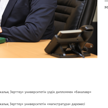
М
Б
Қ
калық Зерттеу» университетін үздік дипломмен «бакалавр»
Б
калық Зерттеу» университетін «магистратура» дәрежесі