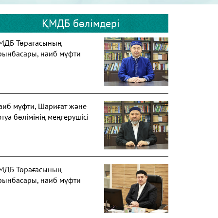
ҚМДБ бөлімдері
МДБ Төрағасының
рынбасары, наиб мүфти
аиб мүфти, Шариғат және
әтуа бөлімінің меңгерушісі
МДБ Төрағасының
рынбасары, наиб мүфти