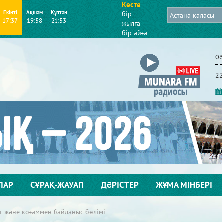
Кесте
Екінті
Ақшам
Құптан
бір
17:37
19:58
21:53
жылға
бір айға
0
2
ЛАР
СҰРАҚ-ЖАУАП
ДӘРІСТЕР
ЖҰМА МІНБЕРІ
т және қоғаммен байланыс бөлімі