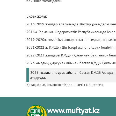
бойынша тәмәмдаған.
Еңбек жолы:
2013-2019 жылдар аралығында Жастар ұйымдары мен 
2016ж. Германия Федеративтік Республикасында іскер
2019-2020ж. «Azan.kz» ақпараттық танымдық порталы
2021-2022 ж. ҚМДБ «Дін істері және талдау» бөліміні
2022-2023 жылдары ҚМДБ «Қоғаммен байланыс» бөлі
2023 жылдың қыркүйек айынан бастап ҚМДБ Қоғаммен
2025 жылдың наурыз айынан бастап ҚМДБ Ақпарат ж
атқаруда.
Қазақ, орыс, ағылшын тілдерін жетік меңгерген.
www.muftyat.kz