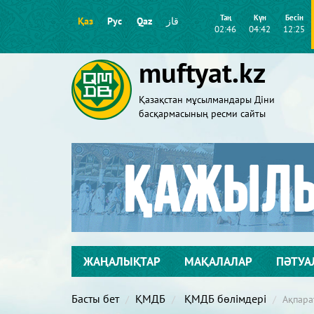
Таң
Күн
Бесін
Қаз
Рус
Qaz
قاز
02:46
04:42
12:25
muftyat.kz
Қазақстан мұсылмандары Діни
басқармасының ресми сайты
ЖАҢАЛЫҚТАР
МАҚАЛАЛАР
ПӘТУА
Басты бет
ҚМДБ
ҚМДБ бөлімдері
Ақпара