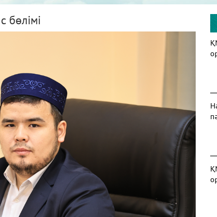
с бөлімі
Қ
о
Н
п
Қ
о