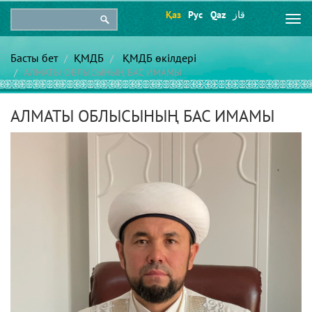
Қаз
Рус
Qaz
قاز
Togg
navi
Басты бет
ҚМДБ
ҚМДБ өкілдері
АЛМАТЫ ОБЛЫСЫНЫҢ БАС ИМАМЫ
АЛМАТЫ ОБЛЫСЫНЫҢ БАС ИМАМЫ