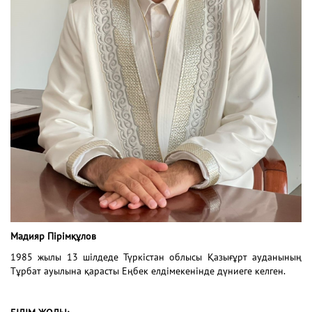
Мадияр Пірімқұлов
1985 жылы 13 шілдеде Түркістан облысы Қазығұрт ауданының
Тұрбат ауылына қарасты Еңбек елдімекенінде дүниеге келген.