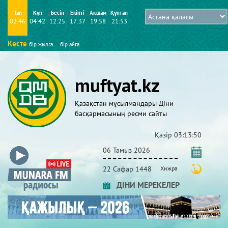
Таң
Күн
Бесін
Екінті
Ақшам
Құптан
02:46
04:42
12:25
17:37
19:58
21:53
Кесте
бір жылға
бір айға
muftyat.kz
Қазақстан мұсылмандары Діни
басқармасының ресми сайты
Қазір
03:13:51
06 Тамыз 2026
22 Сафар 1448
Хижра
ДІНИ МЕРЕКЕЛЕР