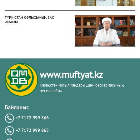
ТҮРКІСТАН ОБЛЫСЫНЫҢ БАС
ИМАМЫ
АБАЙ ОБЛЫСЫНЫҢ БАС ИМАМЫ
www.muftyat.kz
Қазақстан мұсылмандары Діни басқармасының
ресми сайты
АҚМОЛА ОБЛЫСЫНЫҢ БАС ИМАМЫ
Байланыс
+7 7172 999 866
+7 7172 999 865
АҚТӨБЕ ОБЛЫСЫНЫҢ БАС ИМАМЫ