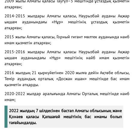
2009 жылы Алматы қаласы Таугүл–3 мешітінде ұстаздық қызметін
атқарған;
2014-2015 жылдары Алматы қаласы, Наурызбай ауданы Ақжар
ықшам ауданындағы «Нұр» мешітінің ұстаздық қызметін
атқарған;
2015 жылы Алматы қаласы, Горный гигант мөлтек ауданында наиб
имам қызметін атқарған;
2015-2016 жылдары Алматы қаласы Наурызбай ауданы Ақжар
ықшам ауданындағы «Нұр» мешітінің найб имам қызметін
атқарған;
2016 жылдың 21 қыркүйегінен 2020 жылға дейін Ақтөбе облысы,
Темір аудандық орталық «Досжан ишан» мешітінде бас имам
қызметін атқарды.
2020-2022 жылдар аралығында Алматы Орталық мешітінде наиб
имам;
2022 жылдың 7 шілдесінен бастап Алматы облысының және
Қонаев қаласы Қапшағай мешітінің бас имамы болып
тағайындалды.