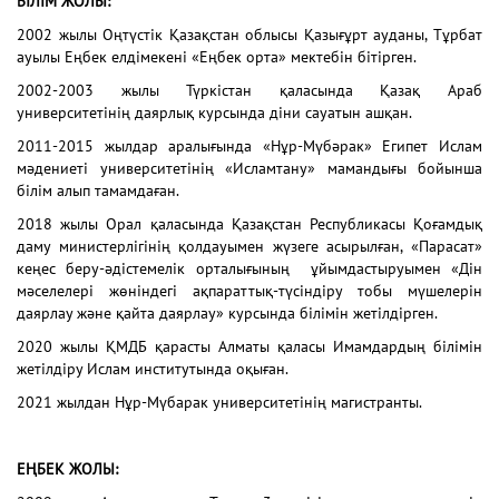
БІЛІМ ЖОЛЫ:
2002 жылы Оңтүстік Қазақстан облысы Қазығұрт ауданы, Тұрбат
ауылы Еңбек елдімекені «Еңбек орта» мектебін бітірген.
2002-2003 жылы Түркістан қаласында Қазақ Араб
университетінің даярлық курсында діни сауатын ашқан.
2011-2015 жылдар аралығында «Нұр-Мүбәрак» Египет Ислам
мәдениеті университетінің «Исламтану» мамандығы бойынша
білім алып тамамдаған.
2018 жылы Орал қаласында Қазақстан Республикасы Қоғамдық
даму министерлігінің қолдауымен жүзеге асырылған, «Парасат»
кеңес беру-әдістемелік орталығының ұйымдастыруымен «Дін
мәселелері жөніндегі ақпараттық-түсіндіру тобы мүшелерін
даярлау және қайта даярлау» курсында білімін жетілдірген.
2020 жылы ҚМДБ қарасты Алматы қаласы Имамдардың білімін
жетілдіру Ислам институтында оқыған.
2021 жылдан Нұр-Мүбарак университетінің магистранты.
ЕҢБЕК ЖОЛЫ: