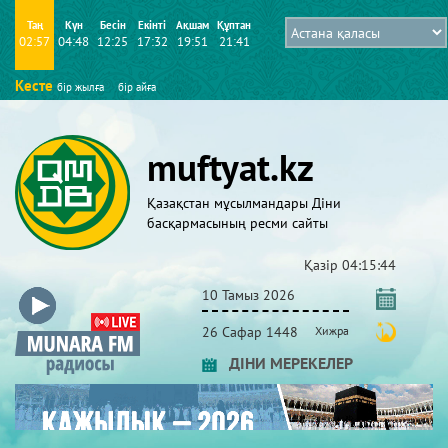
Таң
Күн
Бесін
Екінті
Ақшам
Құптан
02:57
04:48
12:25
17:32
19:51
21:41
Кесте
бір жылға
бір айға
muftyat.kz
Қазақстан мұсылмандары Діни
басқармасының ресми сайты
Қазір
04:15:44
10 Тамыз 2026
26 Сафар 1448
Хижра
ДІНИ МЕРЕКЕЛЕР