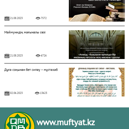
21.08.2023
7572
Маймунидің мағыналы сөзі
21.08.2023
6726
Дұға соңынан бет сипау – мұстахаб
02.06.2023
13623
Шейх Сағид Абдуллатиф Фуданың
сөзі
www.muftyat.kz