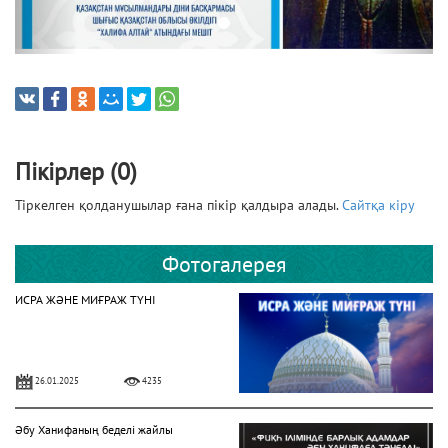
Пікірлер (0)
Тіркелген қолданушылар ғана пікір қалдыра алады.
Сайтқа кіру
Фотогалерея
ИСРА ЖӘНЕ МИҒРАЖ ТҮНІ
26.01.2025
4235
Әбу Ханифаның беделі жайлы