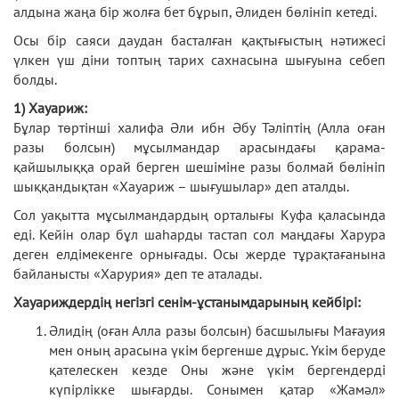
алдына жаңа бір жолға бет бұрып, Әлиден бөлініп кетеді.
Осы бір саяси даудан басталған қақтығыстың нәтижесі
үлкен үш діни топтың тарих сахнасына шығуына себеп
болды.
1) Хауариж:
Бұлар төртінші халифа Әли ибн Әбу Тәліптің (Алла оған
разы болсын) мұсылмандар арасындағы қарама-
қайшылыққа орай берген шешіміне разы болмай бөлініп
шыққандықтан «Хауариж – шығушылар» деп аталды.
Сол уақытта мұсылмандардың орталығы Куфа қаласында
еді. Кейін олар бұл шаһарды тастап сол маңдағы Харура
деген елдімекенге орнығады. Осы жерде тұрақтағанына
байланысты «Харурия» деп те аталады.
Хауариждердің негізгі сенім-ұстанымдарының кейбірі:
Әлидің (оған Алла разы болсын) басшылығы Мағауия
мен оның арасына үкім бергенше дұрыс. Үкім беруде
қателескен кезде Оны және үкім бергендерді
күпірлікке шығарды. Сонымен қатар «Жамәл»