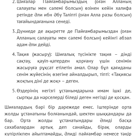
Шиғалар Пайғамбарымыздың (оған Алланың
салауаты мен сәлемі болсын) өзінен кейін халифа
ретінде Әли ибн Әбу Тәліпті (оған Алла разы болсын)
тағайындағанына сенеді.
Дүниеде де ақыретте де Пайғамбарымыздан (оған
Алланың салауаты мен сәлемі болсын) кейінгі абзал
адам Әли дейді.
Тақия (жасыру): Шиғалық түсінікте тақия – дінді
сақтау, қауіп-қатерден қорғану үшін сенімін
жасыруға рұқсат етілетін амал. Олар бұл қағиданы
сенім жүйесінің өзегіне айналдырып, тіпті: «Тақиясы
жоқтың діні де жоқ» – деген.
Өздерінің негізгі ұстанымдарына имам ішкі де,
сыртқы да нәрселерді біледі деген негізді де қосқан.
Шиғалардың бәрі бір дәрежеде емес. Іштерінде орта
жолды ұстанатыны болғанындай, шектен шыққандары да
бар. Орта жолды ұстанатындары Әлиді басқа
сахабалардан артық деп санайды, бірақ оларды
күпірлікпен айыптамайды, Әлиді пайғамбар немесе тәңір