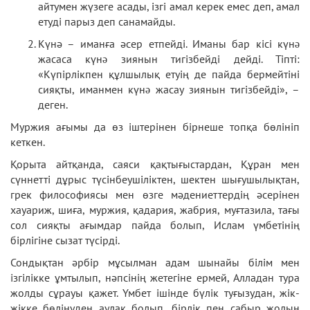
айтумен жүзеге асады, ізгі амал керек емес деп, амал
етуді парыз деп санамайды.
Күнә – иманға әсер етпейді. Иманы бар кісі күнə
жасаса күнə зиянын тигізбейді дейді. Тіпті:
«Күпірлікпен құлшылық етуің де пайда бермейтіні
сияқты, иманмен күнə жасау зиянын тигізбейді», –
деген.
Муржия ағымы да өз іштерінен бірнеше топқа бөлініп
кеткен.
Қорыта айтқанда, саяси қақтығыстардан, Құран мен
сүннетті дұрыс түсінбеушіліктен, шектен шығушылықтан,
грек философиясы мен өзге мәдениеттердің әсерінен
хауариж, шиға, муржия, қадария, жабрия, муғтазила, тағы
сол сияқты ағымдар пайда болып, Ислам үмбетінің
бірлігіне сызат түсірді.
Сондықтан әрбір мұсылман адам шынайы білім мен
ізгілікке ұмтылып, нәпсінің жетегіне ермей, Алладан тура
жолды сұрауы қажет. Үмбет ішінде бүлік туғызудан, жік-
жікке бөлінуден аулақ болып, бірлік пен сабыр жолын