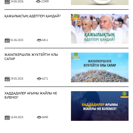
24.06.2026
21909
ҚАЖЫЛЫҚТЫҢ ӘДЕПТЕРІ ҚАНДАЙ?
01.06.2025
6811
ЖАУАПКЕРШІЛІК ЖҮКТЕЙТІН ҰЛЫ
САПАР
29.05.2025
6271
ХАДДАДИЛЕР АҒЫМЫ ЖАЙЛЫ НЕ
БІЛЕМІЗ?
16.04.2025
8690
ЕҢБЕК ЕТУ ӘДЕБІ