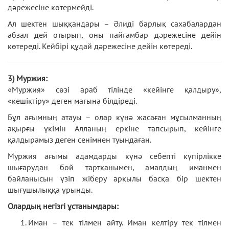
дәрежесіне көтермейді.
Ал шектен шыққандары – Әлиді барлық сахабалардан
абзал дей отырып, оны пайғамбар дәрежесіне дейін
көтереді. Кейбірі құдай дәрежесіне дейін көтереді.
3) Муржия:
«Муржия» сөзі араб тілінде «кейінге қалдыру»,
«кешіктіру» деген мағына білдіреді.
Бұл ағымның атауы – олар күнә жасаған мұсылманның
ақырғы үкімін Алланың еркіне тапсырып, кейінге
қалдырамыз деген сенімнен туындаған.
Муржия ағымы адамдарды күнә себепті күпірлікке
шығарудан бой тартқанымен, амалдың иманмен
байланысын үзіп жіберу арқылы басқа бір шектен
шығушылыққа ұрынды.
Олардың негізгі ұстанымдары:
Иман – тек тілмен айту. Иман келтіру тек тілмен