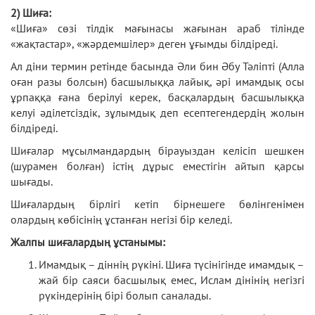
2) Шиға:
«Шиға» сөзі тілдік мағынасы жағынан араб тілінде
«жақтастар», «жәрдемшілер» деген ұғымды білдіреді.
Ал діни термин ретінде басында Әли бин Әбу Тәліпті (Алла
оған разы болсын) басшылыққа лайық, әрі имамдық осы
ұрпаққа ғана берілуі керек, басқалардың басшылыққа
келуі әділетсіздік, зұлымдық деп есептегендердің жолын
білдіреді.
Шиғалар мұсылмандардың бірауыздан келісіп шешкен
(шурамен болған) істің дұрыс еместігін айтып қарсы
шығады.
Шиғалардың бірлігі кетіп бірнешеге бөлінгенімен
олардың көбісінің ұстанған негізі бір келеді.
Жалпы шиғалардың ұстанымы:
Имамдық – діннің рүкіні. Шиға түсінігінде имамдық –
жай бір саяси басшылық емес, Ислам дінінің негізгі
рүкіндерінің бірі болып саналады.