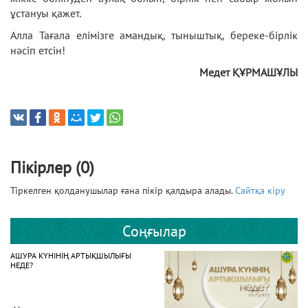
ұстануы қажет.
Алла Тағала елімізге амандық, тыныштық, береке-бірлік
нәсіп етсін!
Медет ҚҰРМАШҰЛЫ
Пікірлер (0)
Тіркелген қолданушылар ғана пікір қалдыра алады.
Сайтқа кіру
Соңғылар
АШУРА КҮНІНІҢ АРТЫҚШЫЛЫҒЫ
НЕДЕ?