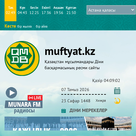
Таң
Күн
Бесін
Екінті
Ақшам
Құптан
02:49
04:43
12:25
17:36
19:56
21:50
Кесте
бір жылға
бір айға
muftyat.kz
Қазақстан мұсылмандары Діни
басқармасының ресми сайты
Қазір
04:09:02
07 Тамыз 2026
23 Сафар 1448
Хижра
ДІНИ МЕРЕКЕЛЕР