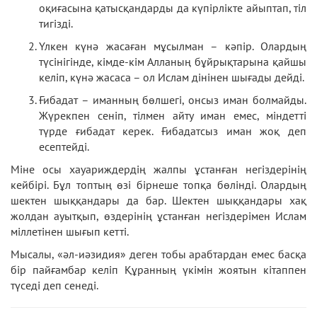
оқиғасына қатысқандарды да күпірлікте айыптап, тіл
тигізді.
Үлкен күнә жасаған мұсылман – кәпір. Олардың
түсінігінде, кімде-кім Алланың бұйрықтарына қайшы
келіп, күнә жасаса – ол Ислам дінінен шығады дейді.
Ғибадат – иманның бөлшегі, онсыз иман болмайды.
Жүрекпен сеніп, тілмен айту иман емес, міндетті
түрде ғибадат керек. Ғибадатсыз иман жоқ деп
есептейді.
Міне осы хауариждердің жалпы ұстанған негіздерінің
кейбірі. Бұл топтың өзі бірнеше топқа бөлінді. Олардың
шектен шыққандары да бар. Шектен шыққандары хақ
жолдан ауытқып, өздерінің ұстанған негіздерімен Ислам
міллетінен шығып кетті.
Мысалы, «әл-иәзидия» деген тобы арабтардан емес басқа
бір пайғамбар келіп Құранның үкімін жоятын кітаппен
түседі деп сенеді.