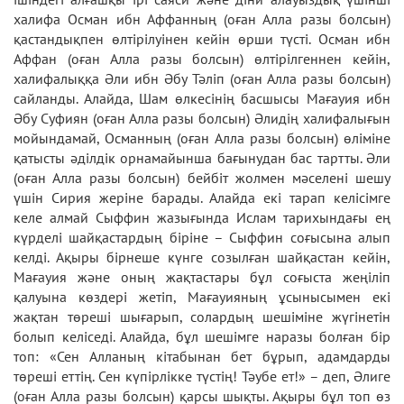
халифа Осман ибн Аффанның (оған Алла разы болсын)
қастандықпен өлтірілуінен кейін өрши түсті. Осман ибн
Аффан (оған Алла разы болсын) өлтірілгеннен кейін,
халифалыққа Әли ибн Әбу Тәліп (оған Алла разы болсын)
сайланды. Алайда, Шам өлкесінің басшысы Мағауия ибн
Әбу Суфиян (оған Алла разы болсын) Әлидің халифалығын
мойындамай, Османның (оған Алла разы болсын) өліміне
қатысты әділдік орнамайынша бағынудан бас тартты. Әли
(оған Алла разы болсын) бейбіт жолмен мәселені шешу
үшін Сирия жеріне барады. Алайда екі тарап келісімге
келе алмай Сыффин жазығында Ислам тарихындағы ең
күрделі шайқастардың біріне – Сыффин соғысына алып
келді. Ақыры бірнеше күнге созылған шайқастан кейін,
Мағауия және оның жақтастары бұл соғыста жеңіліп
қалуына көздері жетіп, Мағауияның ұсынысымен екі
жақтан төреші шығарып, солардың шешіміне жүгінетін
болып келіседі. Алайда, бұл шешімге наразы болған бір
топ: «Сен Алланың кітабынан бет бұрып, адамдарды
төреші еттің. Сен күпірлікке түстің! Тәубе ет!» – деп, Әлиге
(оған Алла разы болсын) қарсы шықты. Ақыры бұл топ өз