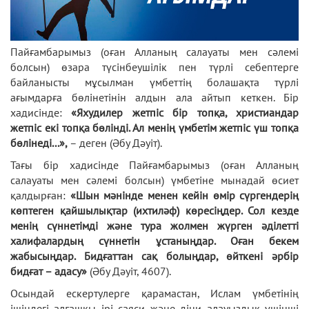
Пайғамбарымыз (оған Алланың салауаты мен сәлемі
болсын) өзара түсінбеушілік пен түрлі себептерге
байланысты мұсылман үмбеттің болашақта түрлі
ағымдарға бөлінетінін алдын ала айтып кеткен. Бір
хадисінде:
«Яхудилер жетпіс бір топқа, христиандар
жетпіс екі топқа бөлінді. Ал менің үмбетім жетпіс үш топқа
бөлінеді...»,
– деген (Әбу Дәуіт).
Тағы бір хадисінде Пайғамбарымыз (оған Алланың
салауаты мен сәлемі болсын) үмбетіне мынадай өсиет
қалдырған:
«Шын мәнінде менен кейін өмір сүргендерің
көптеген қайшылықтар (ихтиләф) көресіңдер. Сол кезде
менің сүннетімді және тура жолмен жүрген әділетті
халифалардың сүннетін ұстаныңдар. Оған бекем
жабысыңдар. Бидғаттан сақ болыңдар, өйткені әрбір
бидғат – адасу»
(Әбу Дәуіт, 4607).
Осындай ескертулерге қарамастан, Ислам үмбетінің
ішіндегі алғашқы ірі саяси және діни алауыздық үшінші