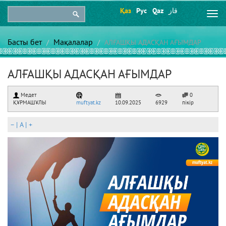
Қаз
Рус
Qaz
قاز
Togg
navi
Басты бет
Мақалалар
АЛҒАШҚЫ АДАСҚАН АҒЫМДАР
АЛҒАШҚЫ АДАСҚАН АҒЫМДАР
Медет
0
ҚҰРМАШҰЛЫ
muftyat.kz
10.09.2025
6929
пікір
–
|
A
|
+