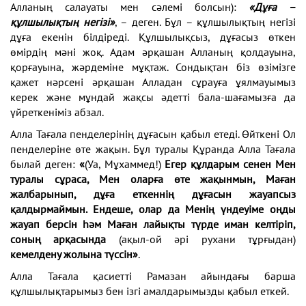
Алланың салауаты мен сәлемі болсын):
«Дұға –
құлшылықтың негізі»
, – деген. Бұл – құлшылықтың негізі
дұға екенін білдіреді. Құлшылықсыз, дұғасыз өткен
өмірдің мәні жоқ. Адам әрқашан Алланың қолдауына,
қорғауына, жәрдеміне мұқтаж. Сондықтан біз өзімізге
қажет нәрсені әрқашан Алладан сұрауға ұялмауымыз
керек және мұндай жақсы әдетті бала-шағамызға да
үйреткеніміз абзал.
Алла Тағала пенделерінің дұғасын қабыл етеді. Өйткені Ол
пенделеріне өте жақын. Бұл туралы Құранда Алла Тағала
былай деген:
«
(Уа, Мұхаммед!)
Егер құлдарым сенен Мен
туралы сұраса, Мен оларға өте жақынмын, Маған
жалбарынып, дұға еткеннің дұғасын жауапсыз
қалдырмаймын. Ендеше, олар да Менің үндеуіме оңды
жауап берсін һәм Маған лайықты түрде иман келтіріп,
соның арқасында
(ақыл-ой әрі рухани тұрғыдан)
кемелдену жолына түссін»
.
Алла Тағала қасиетті Рамазан айындағы барша
құлшылықтарымыз бен ізгі амалдарымызды қабыл еткей.