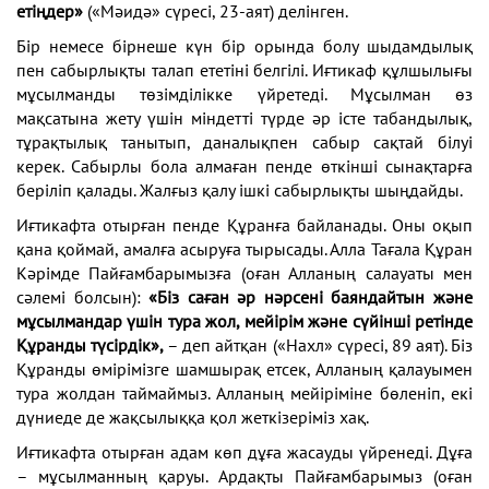
етіңдер»
(«Мәидә» сүресі, 23-аят) делінген.
Бір немесе бірнеше күн бір орында болу шыдамдылық
пен сабырлықты талап ететіні белгілі. Иғтикаф құлшылығы
мұсылманды төзімділікке үйретеді. Мұсылман өз
мақсатына жету үшін міндетті түрде әр істе табандылық,
тұрақтылық танытып, даналықпен сабыр сақтай білуі
керек. Сабырлы бола алмаған пенде өткінші сынақтарға
беріліп қалады. Жалғыз қалу ішкі сабырлықты шыңдайды.
Иғтикафта отырған пенде Құранға байланады. Оны оқып
қана қоймай, амалға асыруға тырысады. Алла Тағала Құран
Кәрімде Пайғамбарымызға (оған Алланың салауаты мен
сәлемі болсын):
«Біз саған әр нәрсені баяндайтын және
мұсылмандар үшін тура жол, мейірім және сүйінші ретінде
Құранды түсірдік»,
– деп айтқан («Нахл» сүресі, 89 аят). Біз
Құранды өмірімізге шамшырақ етсек, Алланың қалауымен
тура жолдан таймаймыз. Алланың мейіріміне бөленіп, екі
дүниеде де жақсылыққа қол жеткізеріміз хақ.
Иғтикафта отырған адам көп дұға жасауды үйренеді. Дұға
– мұсылманның қаруы. Ардақты Пайғамбарымыз (оған