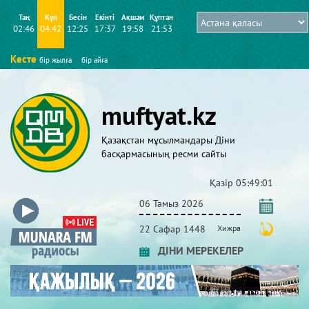
Таң
Күн
Бесін
Екінті
Ақшам
Құптан
02:46
04:42
12:25
17:37
19:58
21:53
Кесте
бір жылға
бір айға
muftyat.kz
Қазақстан мұсылмандары Діни
басқармасының ресми сайты
Қазір
05:49:01
06 Тамыз 2026
22 Сафар 1448
Хижра
ДІНИ МЕРЕКЕЛЕР