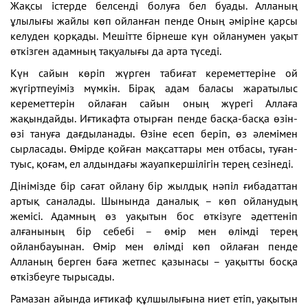
Жақсы істерде белсенді болуға бел буады. Алланың
ұлылығы жайлы көп ойланған пенде Оның әміріне қарсы
келуден қорқады. Мешітте бірнеше күн ойланумен уақыт
өткізген адамның тақуалығы да арта түседі.
Күн сайын көріп жүрген табиғат кереметтеріне ой
жүгіртпеуіміз мүмкін. Бірақ адам баласы жаратылыс
кереметтерін ойлаған сайын оның жүрегі Аллаға
жақындайды. Иғтикафта отырған пенде басқа-басқа өзін-
өзі тануға дағдыланады. Өзіне есеп беріп, өз әлемімен
сырласады. Өмірде қойған мақсаттары мен отбасы, туған-
туыс, қоғам, ел алдындағы жауапкершілігін терең сезінеді.
Дінімізде бір сағат ойлану бір жылдық нәпіл ғибадаттан
артық саналады. Шынында даналық – көп ойланудың
жемісі. Адамның өз уақытын бос өткізуге әдеттеніп
алғанының бір себебі – өмір мен өлімді терең
ойланбауынан. Өмір мен өлімді көп ойлаған пенде
Алланың берген баға жетпес қазынасы – уақытты босқа
өткізбеуге тырысады.
Рамазан айында иғтикаф құлшылығына ниет етіп, уақытын