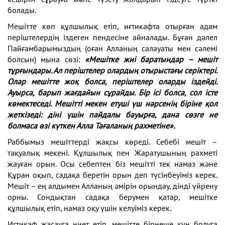
болады.
Мешітте көп құлшылық етіп, иғтикафта отырған адам
періштелердің іздеген пендесіне айналады. Бұған дәлел
Пайғамбарымыздың (оған Алланың салауаты мен сәлемі
болсын) мына сөзі:
«Мешітке жиі баратындар – мешіт
тұрғындары. Ал періштелер олардың отырыстағы серіктері.
Олар мешітте жоқ болса, періштелер оларды іздейді.
Ауырса, барып жағдайын сұрайды. Бір ісі болса, сол істе
көмектеседі. Мешітті мекен етуші үш нәрсенің біріне қол
жеткізеді: діні үшін пайдалы бауырға, дана сөзге не
болмаса өзі күткен Алла Тағаланың рахметіне».
Раббымыз мешiттерді жақсы көреді. Себебі мешіт –
тақуалық мекені. Құлшылық пен Жаратушының рахметі
жауған орын. Осы себептен бiз мешiттi тек намаз және
Құран оқып, садақа беретiн орын деп түсiнбеуiмiз керек.
Мешiт – ең алдымен Алланың әмiрiн орындау, дінді үйрену
орны. Сондықтан садақа берумен қатар, мешітке
құлшылық етіп, намаз оқу үшін келуіміз керек.
Иғтикаф жасауға ниет етіп, мешітте бірнеше күн болуға