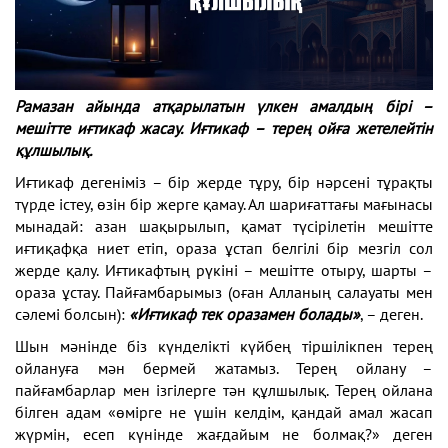
Рамазан айында атқарылатын үлкен амалдың бірі –
мешітте иғтикаф жасау. Иғтикаф – терең ойға жетелейтін
құлшылық.
Иғтикаф дегеніміз – бір жерде тұру, бір нәрсені тұрақты
түрде істеу, өзін бір жерге қамау. Ал шариғаттағы мағынасы
мынадай: азан шақырылып, қамат түсірілетін мешітте
иғтиқафқа ниет етіп, ораза ұстап белгілі бір мезгіл сол
жерде қалу. Иғтикафтың рүкіні – мешітте отыру, шарты –
ораза ұстау. Пайғамбарымыз (оған Алланың салауаты мен
сәлемі болсын):
«Иғтикаф тек оразамен болады»
, – деген.
Шын мәнінде біз күнделікті күйбең тіршілікпен терең
ойлануға мән бермей жатамыз. Терең ойлану –
пайғамбарлар мен ізгілерге тән құлшылық. Терең ойлана
білген адам «өмірге не үшін келдім, қандай амал жасап
жүрмін, есеп күнінде жағдайым не болмақ?» деген