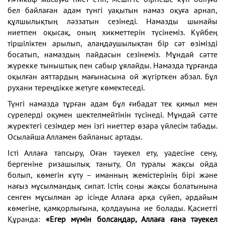
бел байлаған адам түнгі уақытын намаз оқуға арнап,
құлшылықтың ләззатын сезінеді. Намазды шынайы
ниетпен оқысақ, оның хикметтерін түсінеміз. Күйбең
тіршіліктен арылып, алаңдаушылықтан бір сәт өзімізді
босатып, намаздың пайдасын сезінеміз. Мұндай сәтте
жүрекке тыныштық пен сабыр ұялайды. Намазда тұрғанда
оқылған аяттардың мағынасына ой жүгірткен абзал. Бұл
рухани тереңдікке жетуге көмектеседі.
Түнгі намазда тұрған адам бұл ғибадат тек қимыл мен
сүрелерді оқумен шектелмейтінін түсінеді. Мұндай сәтте
жүректегі сезімдер мен ізгі ниеттер өзара үйлесім табады.
Осылайша Алламен байланыс артады.
Істі Аллаға тапсыру, Оған тәуекел ету, уәдесіне сену,
бергеніне ризашылық таныту, Ол туралы жақсы ойда
болып, көмегін күту – иманның жемістерінің бірі және
нағыз мұсылмандық сипат. Істің соңы жақсы болатынына
сенген мұсылман әр ісінде Аллаға арқа сүйеп, әрдайым
көмегіне, қамқорлығына, қолдауына ие болады. Қасиетті
Құранда:
«Егер мүмін болсаңдар, Аллаға ғана тәуекел