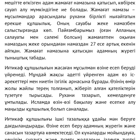
мешітте өткізген адам жамағат намазына қатысып, көбірек
сауап алу мүмкіндігіне ие болады. Жамағат намазы –
мұсылмандар арасындағы рухани бірлікті нығайтатын
ерекше құлшылық. Оның сауабы жеке намазбен
салыстырғанда көп. Пайғамбарымыз (оған Алланың
салауаты мен сәлемі болсын) жамағатпен оқыған
намаздың жеке орындаған намаздан 27 есе артық екенін
айтқан. Жамағат намазына қатысқан адамның жүрегі
тыныштық табады.
Иғтикаф құлшылығын жасаған мұсылман өзіне есеп беруді
үйренеді. Мұндай жақсы әдетті үйренген адам өз іс-
әрекеттері мен ниетін ізгілік арнасына бұрады. Өзінің өмір
жолы жайлы терең толғанып, жіберіп алған қателіктерін
түзетуге тырысады. Рухани тазарып, кемелденуге
ұмтылады. Исламда өзін-өзі бақылау және есепке алу
маңызды құлшылық болып саналады.
Иғтикаф құлшылығы ішкі тазалыққа ұдайы мән беруге
дағдыландырады. Өзіне есеп беру адамның жүрегін және
санасын тазартуға көмектеседі. Ол күнәларды мойындауға,
кешірім сұрауға және түзету жолдарын іздеуге түрткі