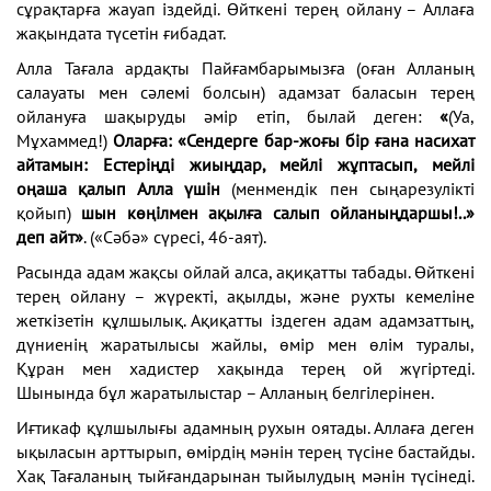
сұрақтарға жауап іздейді. Өйткені терең ойлану – Аллаға
жақындата түсетін ғибадат.
Алла Тағала ардақты Пайғамбарымызға (оған Алланың
салауаты мен сәлемі болсын) адамзат баласын терең
ойлануға шақыруды әмір етіп, былай деген:
«
(Уа,
Мұхаммед!)
Оларға: «Сендерге бар-жоғы бір ғана насихат
айтамын: Естеріңді жиыңдар, мейлі жұптасып, мейлі
оңаша қалып Алла үшін
(менмендік пен сыңарезулікті
қойып)
шын көңілмен ақылға салып ойланыңдаршы!..»
деп айт»
. («Сәбә» сүресі, 46-аят).
Расында адам жақсы ойлай алса, ақиқатты табады. Өйткені
терең ойлану – жүректі, ақылды, және рухты кемеліне
жеткізетін құлшылық. Ақиқатты іздеген адам адамзаттың,
дүниенің жаратылысы жайлы, өмір мен өлім туралы,
Құран мен хадистер хақында терең ой жүгіртеді.
Шынында бұл жаратылыстар – Алланың белгілерінен.
Иғтикаф құлшылығы адамның рухын оятады. Аллаға деген
ықыласын арттырып, өмірдің мәнін терең түсіне бастайды.
Хақ Тағаланың тыйғандарынан тыйылудың мәнін түсінеді.