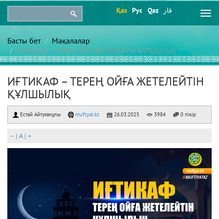
Қаз
Рус
Qaz
قاز
Togg
navi
Басты бет
Мақалалар
ИҒТИКАФ – ТЕРЕҢ ОЙҒА ЖЕТЕЛЕЙТІН ҚҰЛШЫЛЫҚ
ИҒТИКАФ – ТЕРЕҢ ОЙҒА ЖЕТЕЛЕЙТІН
ҚҰЛШЫЛЫҚ
Естай Айтуғанұлы
muftyat.kz
26.03.2025
3984
0 пікір
–
|
A
|
+