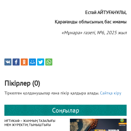
Естай АЙТУҒАНҰЛЫ,
Қарағанды облысының бас имамы
«
Мұнара
»
газеті
, №6
, 2025 жыл
Пікірлер (0)
Тіркелген қолданушылар ғана пікір қалдыра алады.
Сайтқа кіру
Соңғылар
ИҒТИКАФ – ЖАННЫҢ ТАЗАЛЫҒЫ
МЕН ЖҮРЕКТІҢ ТЫНЫШТЫҒЫ