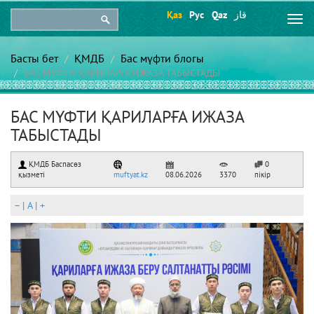
Қаз
Рус
Qaz
قاز
Togg
navi
Басты бет
ҚМДБ
Бас мүфти блогы
БАС МҮФТИ ҚАРИЛАРҒА ИЖАЗА ТАБЫСТАДЫ
БАС МҮФТИ ҚАРИЛАРҒА ИЖАЗА
ТАБЫСТАДЫ
ҚМДБ Баспасөз
0
қызметі
muftyat.kz
08.06.2026
3370
пікір
–
|
A
|
+