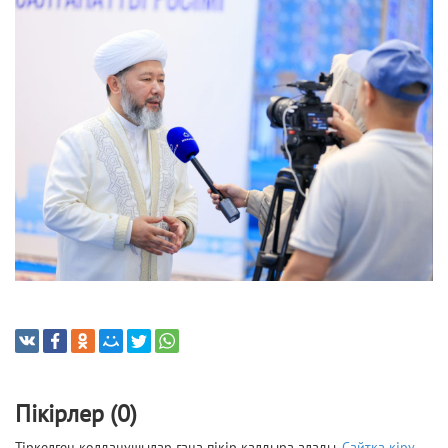
Пікірлер (0)
Тіркелген қолданушылар ғана пікір қалдыра алады.
Сайтқа кіру