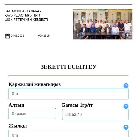
БАС МҮФТИ «ТАЛАБА»
ҚАУЫМДАСТЫҒЫНЫҢ
ШӘКІРТТЕРІМЕН КЕЗДЕСТІ
04.08.2026
2319
БАС МҮФТИ ҚАЗАҚСТАННЫҢ
ТҮРКИЯДАҒЫ ТӨТЕНШЕ ЖӘНЕ
ӨКІЛЕТТІ ЕЛШІСІМЕН КЕЗДЕСТІ
04.08.2026
2021
БАС МҮФТИ ТӨРАЛҚА МӘЖІЛІСІН
ӨТКІЗДІ
31.07.2026
2169