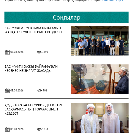
Соңғылар
БАС МҮФТИ ТҮРКИЯДА БІЛІМ АЛЫП
ЖАТҚАН СТУДЕНТТЕРМЕН КЕЗДЕСТІ
06.08.2026
1391
БАС МҮФТИ ХАЖЫ БАЙРАМ-УӘЛИ
КЕСЕНЕСІНЕ ЗИЯРАТ ЖАСАДЫ
05.08.2026
906
ҚМДБ ТӨРАҒАСЫ ТҮРКИЯ ДІН ІСТЕРІ
БАСҚАРМАСЫНЫҢ ТӨРАҒАСЫМЕН
КЕЗДЕСТІ
05.08.2026
1234