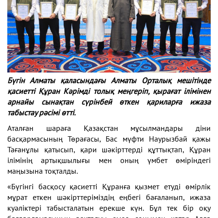
Бүгін Алматы қаласындағы Алматы Орталық мешітінде
қасиетті Құран Кәрімді толық меңгеріп, қырағат ілімінен
арнайы сынақтан сүрінбей өткен қариларға ижаза
табыстау рәсімі өтті.
Аталған шараға Қазақстан мұсылмандары діни
басқармасының Төрағасы, Бас мүфти Наурызбай қажы
Тағанұлы қатысып, қари шәкірттерді құттықтап, Құран
ілімінің артықшылығы мен оның үмбет өміріндегі
маңызына тоқталды.
«Бүгінгі басқосу қасиетті Құранға қызмет етуді өмірлік
мұрат еткен шәкірттеріміздің еңбегі бағаланып, ижаза
куәліктері табысталатын ерекше күн. Бұл тек бір оқу