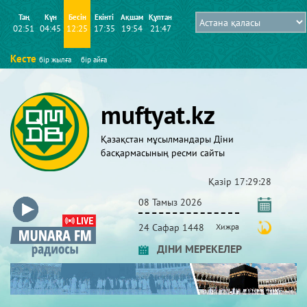
Таң
Күн
Бесін
Екінті
Ақшам
Құптан
02:51
04:45
12:25
17:35
19:54
21:47
Кесте
бір жылға
бір айға
muftyat.kz
Қазақстан мұсылмандары Діни
басқармасының ресми сайты
Қазір
17:29:30
08 Тамыз 2026
24 Сафар 1448
Хижра
ДІНИ МЕРЕКЕЛЕР