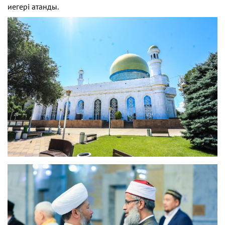
иегері атанды.