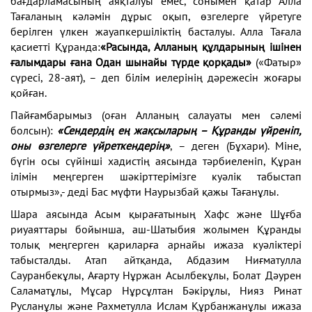
бағдарламасының аяқталуы емес, сонымен қатар Алла
Тағаланың кәләмін дұрыс оқып, өзгелерге үйретуге
берілген үлкен жауапкершіліктің басталуы.
Алла Тағала
қасиетті Құранда:
«Расында, Алланың құлдарының ішінен
ғалымдары ғана Одан шынайы түрде қорқады»
(«Фатыр»
сүресі, 28-аят), – деп білім иелерінің дәрежесін жоғары
қойған.
Пайғамбарымыз (оған Алланың салауаты мен сәлемі
болсын)
:
«Сендердің ең жақсыларың – Құранды үйреніп,
оны өзгелерге үйреткендерің»
, – деген (Бұхари). Міне,
бүгін осы сүйінші хадистің аясында тәрбиеленіп, Құран
ілімін меңгерген шәкірттерімізге куәлік табыстап
отырмыз»,- деді Бас мүфти Наурызбай қажы Тағанұлы.
Шара аясында Асым қырағатының Хафс және Шұғба
риуаяттары бойынша, аш-Шатыбия жолымен Құранды
толық меңгерген қариларға арнайы ижаза куәліктері
табысталды. Атап айтқанда, Абдазим Ниғматулла
Сауранбекұлы, Ағарту Нұржан Асылбекұлы, Болат Дәурен
Саламатұлы, Мұсар Нұрсұлтан Бәкірұлы, Нияз Ринат
Русланұлы және Рахметулла Ислам Құрбанжанұлы ижаза