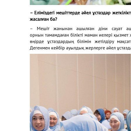
– Еліміздегі мешіттерде әйел ұстаздар жеткілік
жасалған ба?
– Мешіт жанынан ашылған діни сауат 
орнын
тәмамдаған білікті маман иелері қызмет
өңірде
ұстаздардың білімін жетілдіру мақ
Дегенмен кейбір
ауылдық жерлерге әйел ұстазда