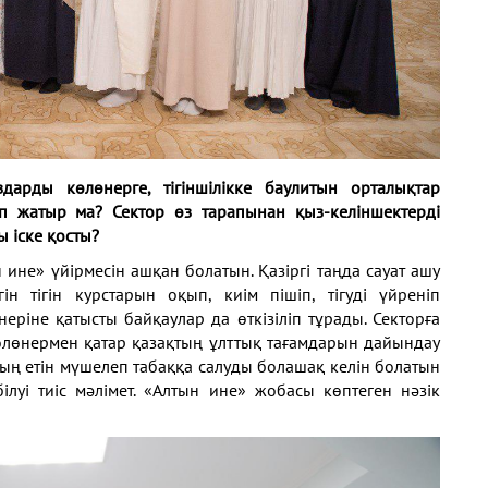
ыздарды
көлөнерге, тігіншілікке баулитын орталықтар
ліп жатыр
ма? Сектор өз тарапынан қыз-келіншектерді
 іске қосты?
н
ине» үйірмесін ашқан болатын. Қазіргі таңда сауат
ашу
ін тігін
курстарын оқып, киім пішіп, тігуді үйреніп
өнеріне қатысты
байқаулар да өткізіліп тұрады. Секторға
қолөнермен
қатар қазақтың ұлттық тағамдарын дайындау
лдың етін мүшелеп
табаққа салуды болашақ келін болатын
ілуі тиіс мәлімет.
«Алтын ине» жобасы көптеген нәзік