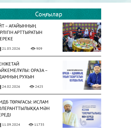
Соңғылар
ЙТ – АҒАЙЫННЫҢ
ІРЛІГІН АРТТЫРАТЫН
ЕРЕКЕ
21.03.2026
909
ЕНЖЕТАЙ
АЙКЕМЕЛҰЛЫ: ОРАЗА –
ДАМНЫҢ РУХЫН
АЗАРТАТЫН ҚҰЛШЫЛЫҚ
24.02.2026
2425
МДБ ТӨРАҒАСЫ: ИСЛАМ
ОЛЕРАНТТЫЛЫҚҚА МӘН
ЕРЕДІ
11.09.2024
11735