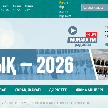
Кесте
Екінті
Ақшам
Құптан
бір
17:36
19:56
21:50
жылға
бір айға
0
2
ЛАР
СҰРАҚ-ЖАУАП
ДӘРІСТЕР
ЖҰМА МІНБЕРІ
 ӘЙЕЛГЕ ИСЛАМ ДІНІНДЕЙ ҚҰРМЕТ КӨРСЕТЕТІН ДІН ЖОҚ