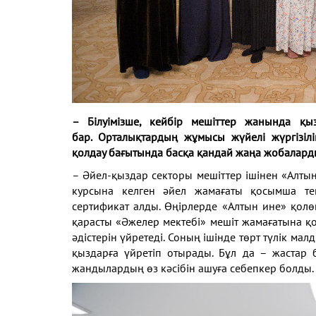
– Білуімізше, кейбір мешіттер жанында қ
бар.
Орталықтардың жұмысы жүйелі жүргізі
қолдау
бағытында басқа қандай жаңа жобаларды
– Әйел-қыздар секторы мешіттер ішінен «Алты
курсына келген әйел жамағаты қосымша тег
сертификат
алды. Өңірлерде «Алтын ине» қол
қарасты
«Әжелер мектебі» мешіт жамағатына 
әдістерін
үйретеді. Соның ішінде төрт түлік ма
қыздарға
үйретіп отырады. Бұл да – жастар б
жандылардың өз
кәсібін ашуға себепкер болды.