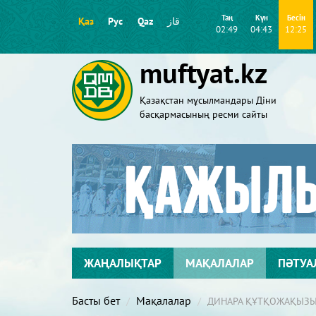
Таң
Күн
Бесін
Қаз
Рус
Qaz
قاز
02:49
04:43
12:25
muftyat.kz
Қазақстан мұсылмандары Діни
басқармасының ресми сайты
ЖАҢАЛЫҚТАР
МАҚАЛАЛАР
ПӘТУА
Басты бет
Мақалалар
ДИНАРА ҚҰТҚОЖАҚЫЗЫ: