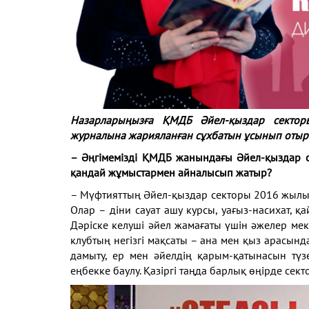
Назарларыңызға ҚМДБ Әйел-қыздар сектор
журналына жарияланған сұхбатын ұсынып отыр
– Әңгімемізді ҚМДБ жанындағы Әйел-қыздар
қандай жұмыстармен айналысып жатыр?
– Мүфтияттың Әйел-қыздар секторы 2016 жыл
Олар – діни сауат ашу курсы, уағыз-насихат,
қа
Дәріске келуші әйел жамағаты үшін әжелер
мек
клубтың негізгі мақсаты – ана мен қыз
арасында
дамыту, ер мен әйелдің қарым-қатынасын
түз
еңбекке баулу. Қазіргі таңда барлық өңірде
сект