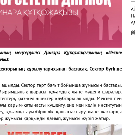
А
H
А
Қ
Қ
ының меңгерушісі Динара Құтқожақызының «Иман»
А
мыз.
секторының құрылу тарихынан бастасақ. Сектор
бүгінде
ы
ашылды. Сектор төрт бағыт бойынша жұмысын
бастады.
Д
йырымдылық шарасы, қоғамдық және мәдени
шаралар.
Ж
тептері, қыз-келіншектер клубтары ашылды.
Мектеп пен
А
ғы қарым-қатынасты күшейту, ене мен келін
институтын
А
еу, қоғамда ауызбіршілік қалыптастыру және
жастарды
ор жұмысы қарқынды дамып, жұмысы жүріп жатыр.