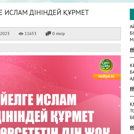
Е ИСЛАМ ДІНІНДЕЙ ҚҰРМЕТ
А
Б
.2023
11653
0 пікір
М
К
Б
А
Т
Қ
Т
Б