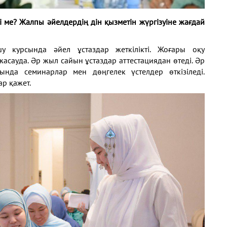
ті
ме? Жалпы әйелдердің дін қызметін жүргізуіне
жағдай
ашу
курсында әйел ұстаздар жеткілікті. Жоғары оқу
 жасауда. Әр
жыл сайын ұстаздар аттестациядан өтеді. Әр
сатында семинарлар
мен дөңгелек үстелдер өткізіледі.
р қажет.