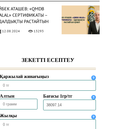
ЙБЕК АТАШЕВ: «QMDB
ALAL» СЕРТИФИКАТЫ –
ДАЛДЫҚТЫ РАСТАЙТЫН
ҰЖАТ
12.08.2024
13293
АЖЫЛЫҚТЫ АТА-
НАСЫМЕН БІРГЕ АТҚАРДЫ
13.07.2024
13573
ӘСТҮРЛІ ДІННІҢ УЫЗЫНА
АРЫҒАН ҰРПАҚ ЖАТ
ҒЫМҒА ТӨТЕП БЕРЕ
ЛАДЫ
06.03.2024
18029