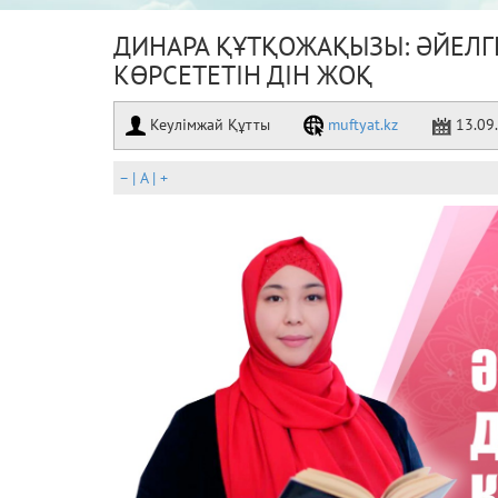
ДИНАРА ҚҰТҚОЖАҚЫЗЫ: ӘЙЕЛГ
КӨРСЕТЕТІН ДІН ЖОҚ
Кеулімжай Құтты
muftyat.kz
13.09
–
|
A
|
+