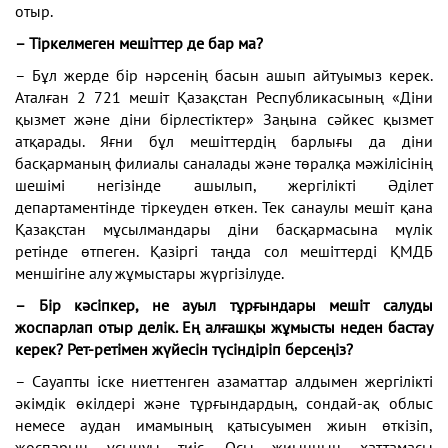
отыр.
– Тіркелмеген мешіттер де бар ма?
– Бұл жерде бір нәрсенің басын ашып айтуымыз керек.
Аталған 2 721 мешіт Қазақстан Республикасының «Діни
қызмет және діни бірлестіктер» Заңына сәйкес қызмет
атқарады. Яғни бұл мешіттердің барлығы да діни
басқарманың филиалы саналады және төралқа мәжілісінің
шешімі негізінде ашылып, жергілікті Әділет
департаментінде тіркеуден өткен. Тек санаулы мешіт қана
Қазақстан мұсылмандары діни басқармасына мүлік
ретінде өтпеген. Қазіргі таңда сол мешіттерді ҚМДБ
меншігіне алу жұмыстары жүргізілуде.
– Бір кәсіпкер, не ауыл тұрғындары мешіт салуды
жоспарлап отыр делік. Ең алғашқы жұмысты неден бастау
керек? Рет-ретімен жүйесін түсіндіріп берсеңіз?
– Сауапты іске ниеттенген азаматтар алдымен жергілікті
әкімдік өкілдері және тұрғындардың, сондай-ақ облыс
немесе аудан имамының қатысуымен жиын өткізіп,
жоспарын ұсынуы тиіс. Осы жиынның хаттамасы