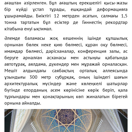
ағаштан әзірленген. Бұл ағаштың ерекшелігі қысы-жазы
бір күйді ұстап тұрады, ешқандай деформацияға
ұшырамайды. Биіктігі 12 метрден асатын, салмағы 1,5
тонна тартатын бұл есіктер де Гиннестің рекордтар
кітабына енуі ықтимал.
Әлемде баламасы жоқ кешеннің ішінде құлшылық
орнынан бөлек неке қию бөлмесі, құран оқу бөлмесі,
имамдар бөлмесі, дәрісханалар, конференция залы, ас
беруге арналған асханасы мен астыңғы қабатында
автотұрақ, аялдама, дүкендер мен мұражай орналасқан.
Мешіт алдындағы саябақтың орталық аллеясында
ұзындығы 300 метр субұрқақ, оның ішіндегі шағын
архитектуралық мүсіндер және көлеңкелі шатырлар
бүгінде елорданың әсем көрінісіне көрік беріп, қала
тұрғындары мен қонақтарының көп жиналатын бірегей
орнына айналды.