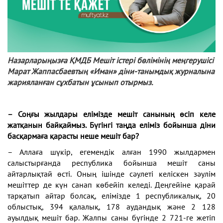
Назарларыңызға ҚМДБ Мешіт істері бөлімінің меңгерушісі
Марат Жаппасбаевтың «Иман» діни-танымдық журналына
жарияланған сұхбатын ұсынып отырмыз.
– Соңғы жылдары елімізде мешіт санының өсіп келе
жатқанын байқаймыз. Бүгінгі таңда еліміз бойынша діни
басқармаға қарасты неше мешіт бар?
– Аллаға шүкір, егемендік алған 1990 жылдармен
салыстырғанда республика бойынша мешіт саны
айтарлықтай өсті. Оның ішінде сәулеті келіскен зәулім
мешіттер де күн санап көбейіп келеді. Деңгейіне қарай
тарқатып айтар болсақ, елімізде 1 республикалық, 20
облыстық, 394 қалалық, 178 аудандық және 2 128
ауылдық мешіт бар. Жалпы саны бүгінде 2 721-ге жетіп