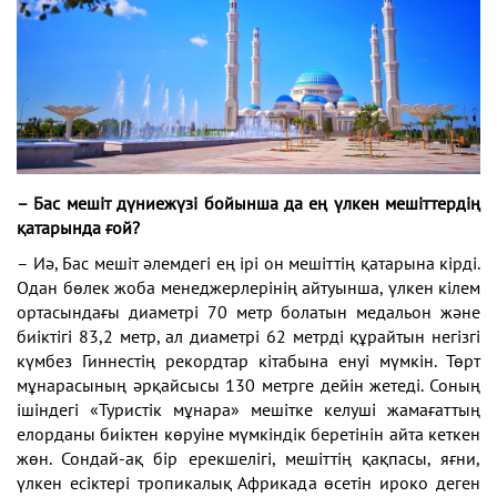
– Бас мешіт дүниежүзі бойынша да ең үлкен мешіттердің
қатарында ғой?
– Иә, Бас мешіт әлемдегі ең ірі он мешіттің қатарына кірді.
Одан бөлек жоба менеджерлерінің айтуынша, үлкен кілем
ортасындағы диаметрі 70 метр болатын медальон және
биіктігі 83,2 метр, ал диаметрі 62 метрді құрайтын негізгі
күмбез Гиннестің рекордтар кітабына енуі мүмкін. Төрт
мұнарасының әрқайсысы 130 метрге дейін жетеді. Соның
ішіндегі «Туристік мұнара» мешітке келуші жамағаттың
елорданы биіктен көруіне мүмкіндік беретінін айта кеткен
жөн. Сондай-ақ бір ерекшелігі, мешіттің қақпасы, яғни,
үлкен есіктері тропикалық Африкада өсетін ироко деген