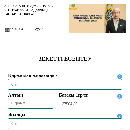
АЙБЕК АТАШЕВ: «QMDB HALAL»
СЕРТИФИКАТЫ – АДАЛДЫҚТЫ
РАСТАЙТЫН ҚҰЖАТ
12.08.2024
13292
ҚАЖЫЛЫҚТЫ АТА-АНАСЫМЕН БІРГЕ
АТҚАРДЫ
13.07.2024
13572
ДӘСТҮРЛІ ДІННІҢ УЫЗЫНА
ЖАРЫҒАН ҰРПАҚ ЖАТ АҒЫМҒА
ТӨТЕП БЕРЕ АЛАДЫ
06.03.2024
18027