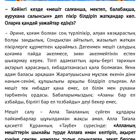
– Кейінгі кезде «мешіт салғанша, мектеп, балабақша,
аурухана салынсын» деп пікір білдіріп жатқандар көп.
Оларға қандай уәжайтар едіңіз?
– Әрине, қоғам болған соң түрліпікір, алуан көзқарастың
болуы заңдылық. Сондықтан айтылып, жазылып жатқан
пікірлерге құрметпен қараймыз. Дегенмен мешіт салудың
қоғамға пайда әкелмесе, зиян әкелмейтінін естен
шығармау керек. Тіпті адамзаттың арғы-бергі тарихын
ақтарып қарасаңыз, ғибадатханасыз қала болмаған. Яғни
адам баласы әрқашан Жаратушысына мұқтаж екенін діни
наным-сенімі, құлшылығы арқылы білдіріп отырған. Ал
мешіт тек ғибадат қана емес, ол білім мен рухани
тәрбиенің ордасы. Бабаларымыздың: «Азаны бар ел
азбайды, бірлігі бар ел тозбайды» деуі бекер емес.
Мешіт салу – Алла Тағаланың сүйген құлдары
пайғамбарлар шұғылданған жақсы амал. Алла Тағала
қасиетті Құранның «Тәубе» сүресінде:
«Алланың
мешіттерін шынайы түрде Аллаға иман келтіріп, ақырет
күніне сенген, намазды толық орындаған, зекет берген