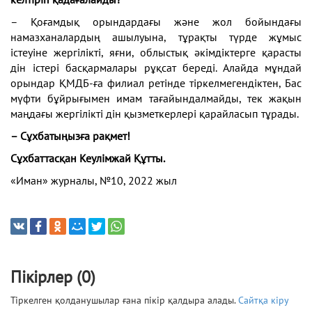
– Қоғамдық орындардағы және жол бойындағы
намазханалардың ашылуына, тұрақты түрде жұмыс
істеуіне жергілікті, яғни, облыстық әкімдіктерге қарасты
дін істері басқармалары рұқсат береді. Алайда мұндай
орындар ҚМДБ-ға филиал ретінде тіркелмегендіктен, Бас
мүфти бұйрығымен имам тағайындалмайды, тек жақын
маңдағы жергілікті дін қызметкерлері қарайласып тұрады.
– Сұхбатыңызға рақмет!
Сұхбаттасқан Кеулімжай Құтты.
«Иман» журналы, №10, 2022 жыл
Пікірлер (0)
Тіркелген қолданушылар ғана пікір қалдыра алады.
Сайтқа кіру