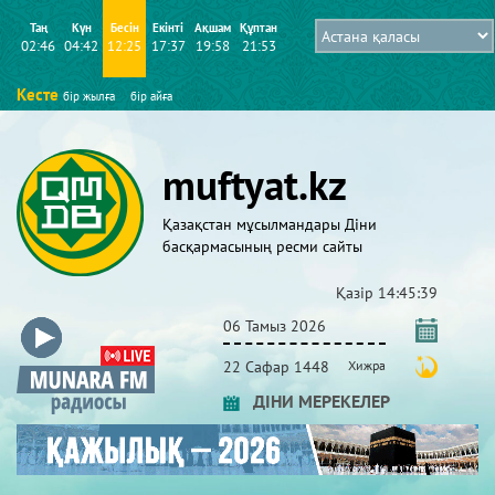
Таң
Күн
Бесін
Екінті
Ақшам
Құптан
02:46
04:42
12:25
17:37
19:58
21:53
Кесте
бір жылға
бір айға
muftyat.kz
Қазақстан мұсылмандары Діни
басқармасының ресми сайты
Қазір
14:45:40
06 Тамыз 2026
22 Сафар 1448
Хижра
ДІНИ МЕРЕКЕЛЕР