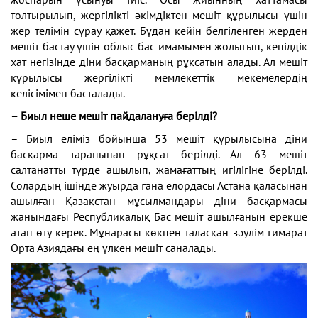
толтырылып, жергілікті әкімдіктен мешіт құрылысы үшін
жер телімін сұрау қажет. Бұдан кейін белгіленген жерден
мешіт бастау үшін облыс бас имамымен жолығып, кепілдік
хат негізінде діни басқарманың рұқсатын алады. Ал мешіт
құрылысы жергілікті мемлекеттік мекемелердің
келісімімен басталады.
– Биыл неше мешіт пайдалануға берілді?
– Биыл еліміз бойынша 53 мешіт құрылысына діни
басқарма тарапынан рұқсат берілді. Ал 63 мешіт
салтанатты түрде ашылып, жамағаттың игілігіне берілді.
Солардың ішінде жуырда ғана елордасы Астана қаласынан
ашылған Қазақстан мұсылмандары діни басқармасы
жанындағы Республикалық Бас мешіт ашылғанын ерекше
атап өту керек. Мұнарасы көкпен таласқан зәулім ғимарат
Орта Азиядағы ең үлкен мешіт саналады.