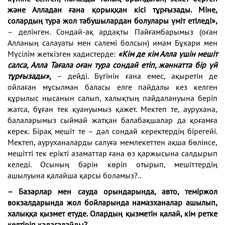
және Алладан ғана қорыққан кісі тұрғызады. Міне,
солардың тура жол табушылардан болулары үміт етіледі»,
– делінген. Сондай-ақ ардақты Пайғамбарымыз (оған
Алланың салауаты мен сәлемі болсын) имам Бұхари мен
Мүсілім жеткізген хадистерде:
«Кім де кім Алла үшін мешіт
салса, Алла Тағала оған тура сондай етіп, жәннатта бір үй
тұрғызады»,
– дейді. Бүгінін ғана емес, ақыретін де
ойлаған мұсылман баласы елге пайдалы кез келген
құрылыс нысанын салып, халықтың пайдалануына беріп
жатса, бұған тек қуануымыз қажет. Мектеп те, аурухана,
балаларымыз сыймай жатқан балабақшалар да қоғамға
керек. Бірақ мешіт те – дәл сондай керектердің бірегейі.
Мектеп, ауруханаларды салуға мемлекеттен ақша бөлінсе,
мешітті тек ерікті азаматтар ғана өз қаржысына салдырып
келеді. Осының бәрін көріп отырып, мешіттердің
ашылуына қалайша қарсы боламыз?..
– Базарлар мен сауда орындарында, авто, теміржол
вокзалдарында жол бойларында намазханалар ашылып,
халыққа қызмет етуде. Олардың қызметін қалай, кім ретке
келтіріп қадағалайды?